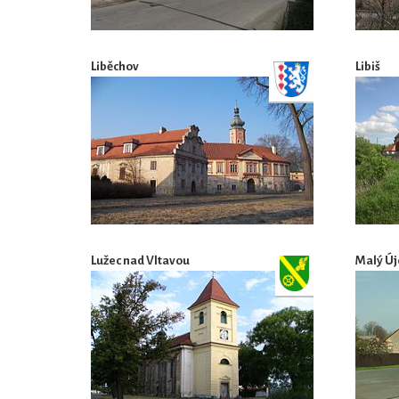
Liběchov
Libiš
Lužec nad Vltavou
Malý Új