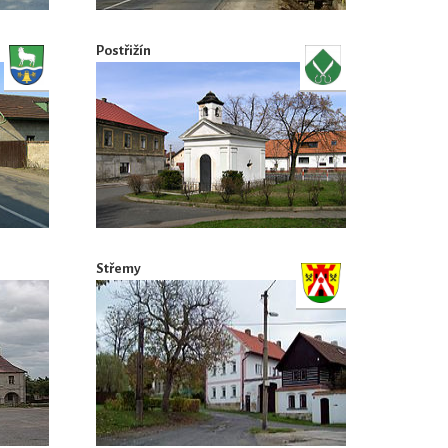
Postřižín
Střemy