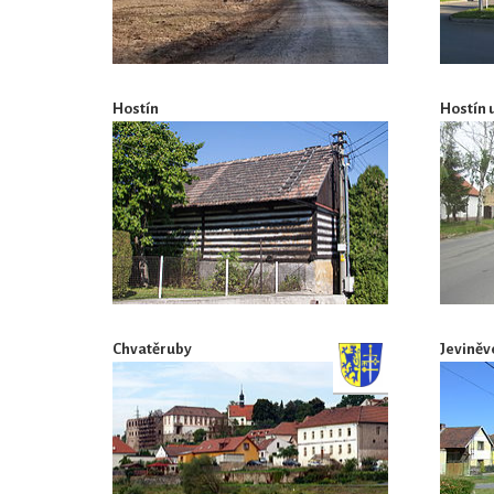
Hostín
Hostín 
Chvatěruby
Jeviněv