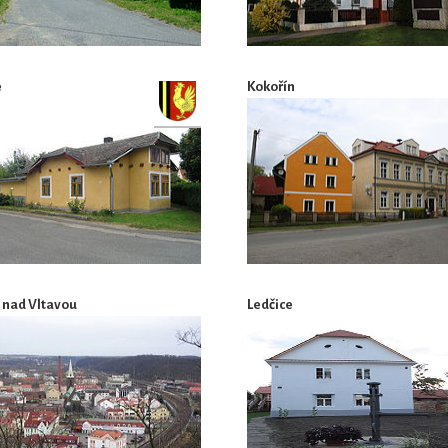
e
Kokořín
 nad Vltavou
Ledčice