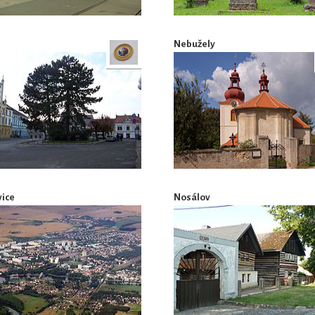
Nebužely
ice
Nosálov