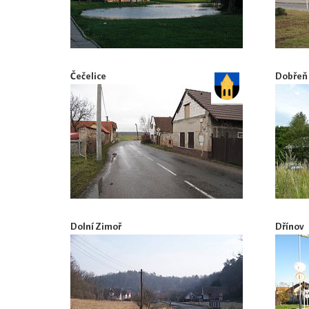
Čečelice
Dobřeň
Dolní Zimoř
Dřínov