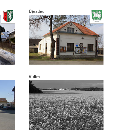
Újezdec
Vidim