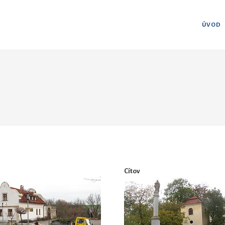
ÚVOD
Cítov