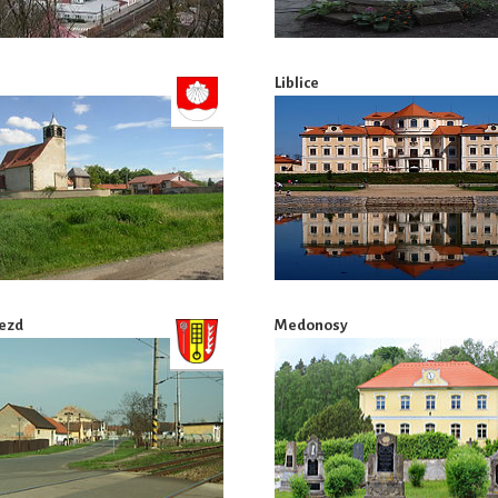
Liblice
ezd
Medonosy