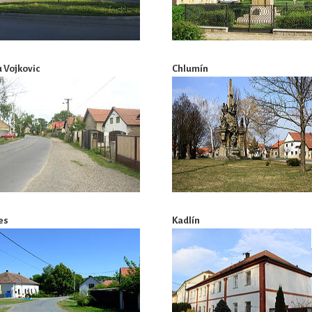
u Vojkovic
Chlumín
es
Kadlín