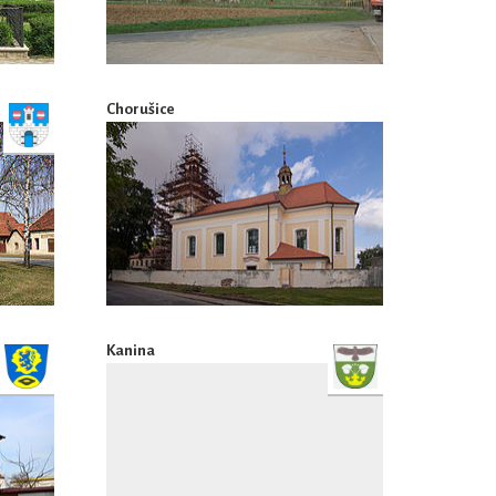
Chorušice
Kanina