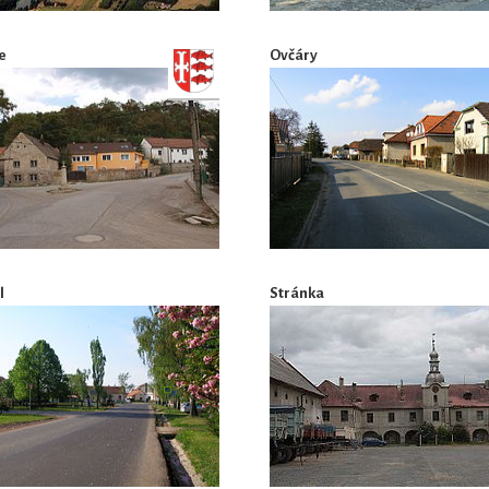
e
Ovčáry
l
Stránka