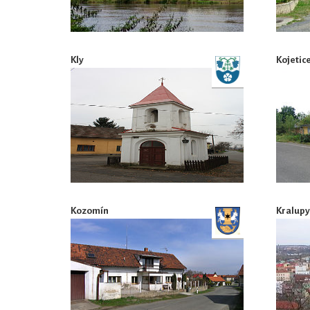
Kly
Kojetic
Kozomín
Kralupy