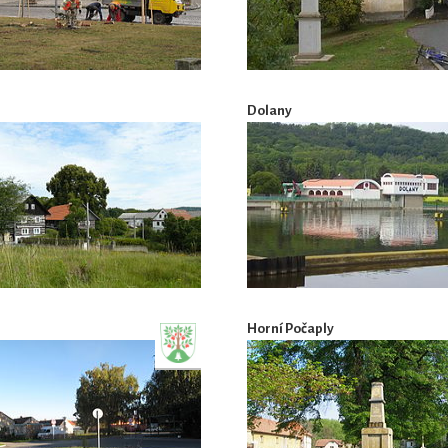
Dolany
Horní Počaply