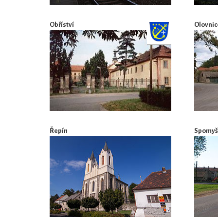
Obříství
Olovnic
Řepín
Spomyš