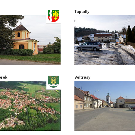
Tupadly
orek
Veltrusy