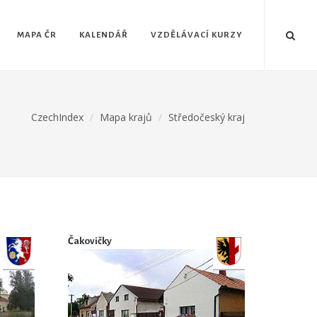
MAPA ČR
KALENDÁŘ
VZDĚLÁVACÍ KURZY
CzechIndex
Mapa krajů
Středočeský kraj
Čakovičky