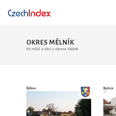
OKRES MĚLNÍK
69 měst a obcí v okrese Mělník
Býkev
Byšice