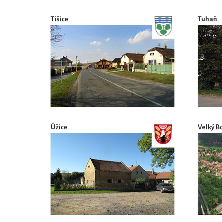
Tišice
Tuhaň
Úžice
Velký B