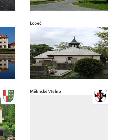
Lobeč
Mělnické Vtelno