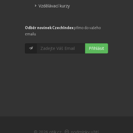
Vzdělávací kurzy
Odběr novinek CzechIndex
přímo do vašeho
emailu
Přihlásit
© 2026
otik.cz
,
podmínky užití