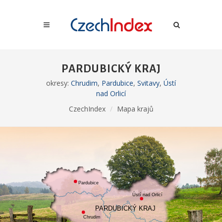
PARDUBICKÝ KRAJ
okresy:
Chrudim
,
Pardubice
,
Svitavy
,
Ústí
nad Orlicí
CzechIndex
Mapa krajů
Pardubice
Ústí nad Orlicí
PARDUBICKÝ KRAJ
Chrudim