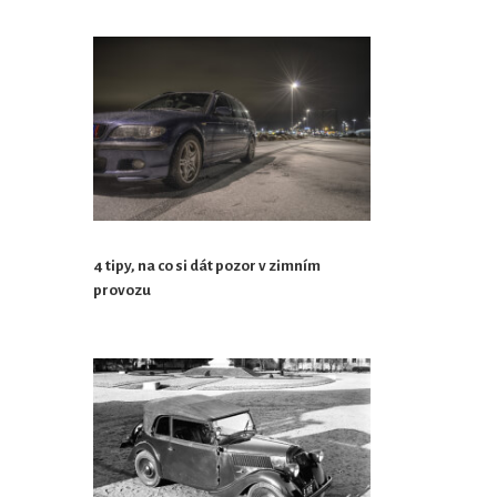
4 tipy, na co si dát pozor v zimním
provozu