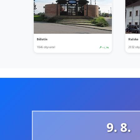
Bělotín
Ralsko
1846 obyvatel
↗
2032 oby
+1,7%
9. 8.