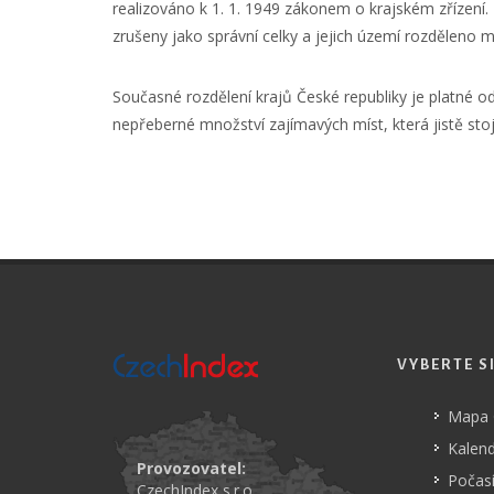
realizováno k 1. 1. 1949 zákonem o krajském zřízení
zrušeny jako správní celky a jejich území rozděleno 
Současné rozdělení krajů České republiky je platné o
nepřeberné množství zajímavých míst, která jistě stoj
VYBERTE S
Mapa
Kalend
Provozovatel:
Počasí
CzechIndex s.r.o.