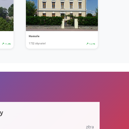
Homole
↗
1732 obyvatel
↗
+1,4%
+2,1%
ky
zítra