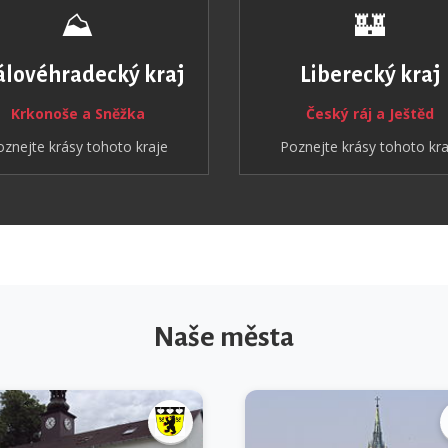
⛰️
🏰
álovéhradecký kraj
Liberecký kraj
Krkonoše a Sněžka
Český ráj a Ještěd
oznejte krásy tohoto kraje
Poznejte krásy tohoto kra
Naše města