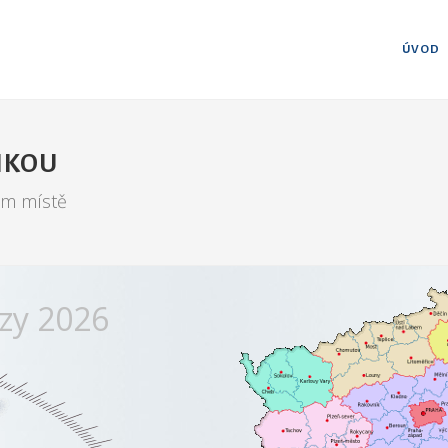
ÚVOD
IKOU
om místě
rzy 2026