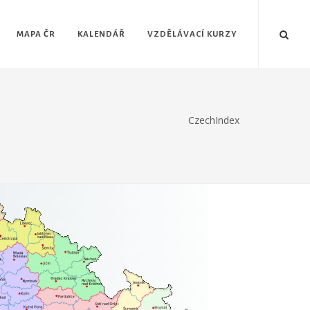
MAPA ČR
KALENDÁŘ
VZDĚLÁVACÍ KURZY
CzechIndex