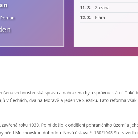
an
11. 8.
- Zuzana
12. 8.
- Klára
i Roman
ýden
rušena vrchnostenská správa a nahrazena byla správou státní. Také 
ajů v Čechách, dva na Moravě a jeden ve Slezsku. Tato reforma však 
avřená roku 1938. Po ní došlo k oddělení pohraničního území a jeho
y před Mnichovskou dohodou. Nová ústava č. 150/1948 Sb. zavedla n