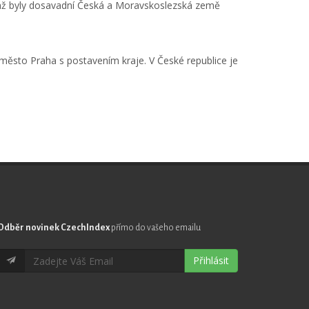
jímž byly dosavadní Česká a Moravskoslezská země
 město Praha s postavením kraje. V České republice je
Odběr novinek CzechIndex
přímo do vašeho emailu
Přihlásit