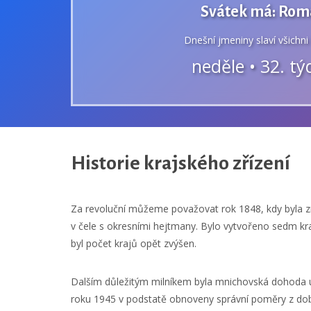
Svátek má: Rom
Dnešní jmeniny slaví všichn
neděle • 32. t
Historie krajského zřízení
Za revoluční můžeme považovat rok 1848, kdy byla z
v čele s okresními hejtmany. Bylo vytvořeno sedm kr
byl počet krajů opět zvýšen.
Dalším důležitým milníkem byla mnichovská dohoda uz
roku 1945 v podstatě obnoveny správní poměry z dob