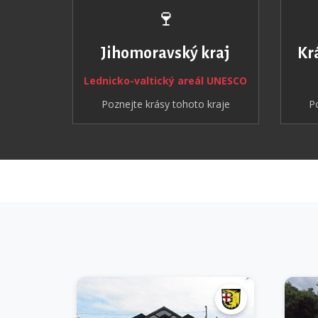
🍷
Jihomoravský kraj
Kr
Lednicko-valtický areál UNESCO
Poznejte krásy tohoto kraje
P