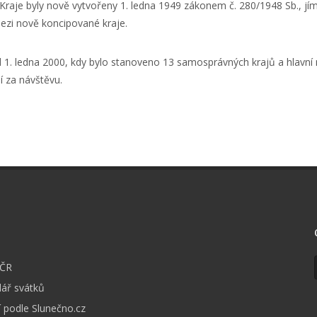
. Kraje byly nově vytvořeny 1. ledna 1949 zákonem č. 280/1948 Sb., 
mezi nově koncipované kraje.
d 1. ledna 2000, kdy bylo stanoveno 13 samosprávných krajů a hlavní
í za návštěvu.
I
 ČR
ář svátků
 podle Slunečno.cz