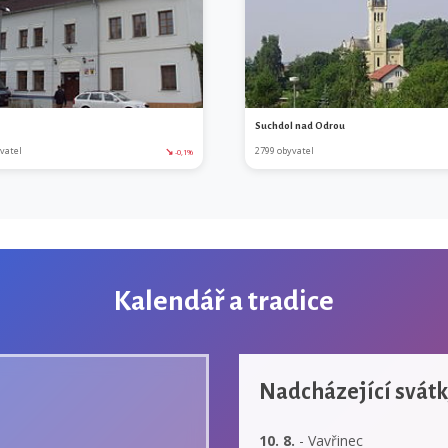
Suchdol nad Odrou
vatel
↘
2799 obyvatel
-0,1%
Kalendář a tradice
Nadcházející svát
10. 8.
- Vavřinec