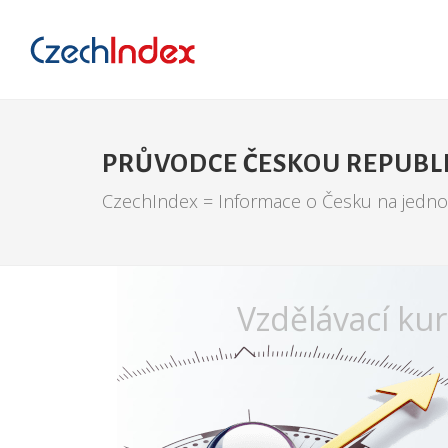
PRŮVODCE ČESKOU REPUBL
CzechIndex = Informace o Česku na jedn
Vzdělávací ku