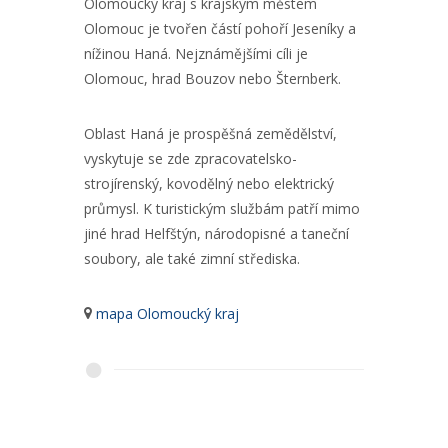
Olomoucký kraj s krajským městem
Olomouc je tvořen částí pohoří Jeseníky a
nížinou Haná. Nejznámějšími cíli je
Olomouc, hrad Bouzov nebo Šternberk.
Oblast Haná je prospěšná zemědělství,
vyskytuje se zde zpracovatelsko-
strojírenský, kovodělný nebo elektrický
průmysl. K turistickým službám patří mimo
jiné hrad Helfštýn, národopisné a taneční
soubory, ale také zimní střediska.
mapa Olomoucký kraj