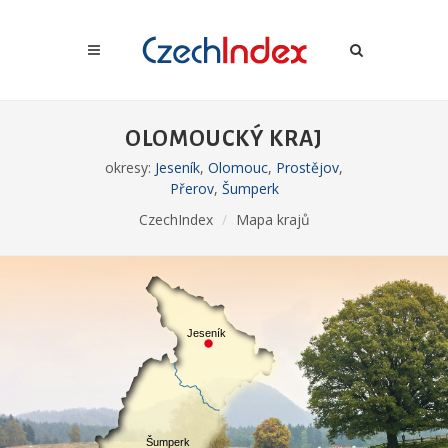
OLOMOUCKÝ KRAJ
okresy:
Jeseník
,
Olomouc
,
Prostějov
,
Přerov
,
Šumperk
CzechIndex
Mapa krajů
Jeseník
Šumperk