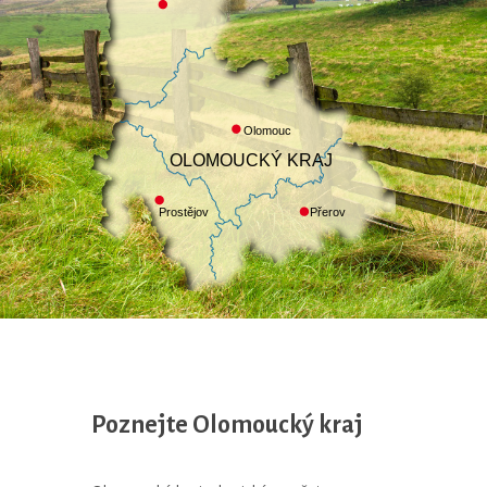
Olomouc
OLOMOUCKÝ KRAJ
Přerov
Prostějov
Poznejte Olomoucký kraj