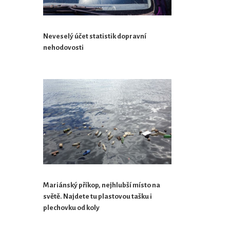
Neveselý účet statistik dopravní
nehodovosti
Mariánský příkop, nejhlubší místo na
světě. Najdete tu plastovou tašku i
plechovku od koly