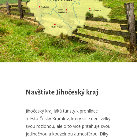
JIHOČESKÝ KRAJ
Prachatice
České
Jindřichův Hradec
Budějovice
Český Krumlov
Navštivte Jihočeský kraj
Jihočeský kraj láká turisty k prohlídce
města Český Krumlov, který sice není velký
svou rozlohou, ale o to více přitahuje svou
jedinečnou a kouzelnou atmosférou. Díky