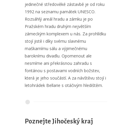
jedinečné středověké zástavbě je od roku
1992 na seznamu památek UNESCO.
Rozsáhlý areál hradu a zámku je po
Pražském hradu druhým největším
zámeckým komplexem u nás. Za prohlídku
stojí jistě i díky svému slavnému
maškarnímu sálu a výjimečnému
baroknímu divadlu. Opomenout ale
nesmíme ani překrásnou zahradu s
fontánou s postavami vodních božstev,
která je jeho součástí. A za návštěvu stojí i
letohrádek Bellarie s otáčivým hledištěm.
Poznejte Jihočeský kraj