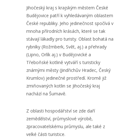
Jihočeský kraj s krajským městem České
Budějovice patří k vyhledávaným oblastem
České republiky. Jeho jedinečnost spočívá v
mnoha přírodních krásách, které se tak
stávají lákadly pro turisty. Oblast bohatá na
rybníky (Rožmberk, Svět, aj.) a přehrady
(Lipno, Orlík aj.) v Budějovické a
Třeboňské kotlině vytváří s turisticky
známými městy (Jindřichův Hradec, Český
Krumlov) jedinečné prostředí. Kromě již
zmiňovaných kotlin se Jihočeský kraj
nachází na Šumavě.
Z oblasti hospodářství se zde daří
zemědělství, průmyslové výrobě,
zpracovatelskému průmyslu, ale také z
velké části turistice.