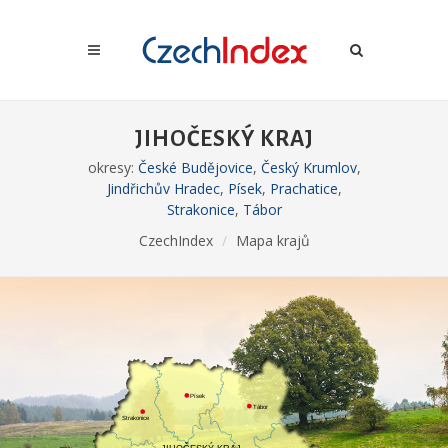
JIHOČESKÝ KRAJ
okresy:
České Budějovice
,
Český Krumlov
,
Jindřichův Hradec
,
Písek
,
Prachatice
,
Strakonice
,
Tábor
CzechIndex
Mapa krajů
Písek
Tábor
Strakonice