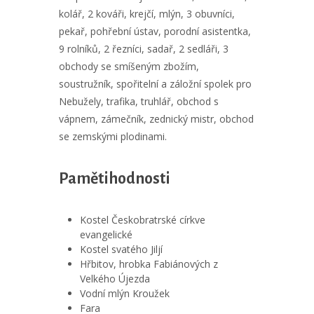
kolář, 2 kováři, krejčí, mlýn, 3 obuvníci,
pekař, pohřební ústav, porodní asistentka,
9 rolníků, 2 řezníci, sadař, 2 sedláři, 3
obchody se smíšeným zbožím,
soustružník, spořitelní a záložní spolek pro
Nebužely, trafika, truhlář, obchod s
vápnem, zámečník, zednický mistr, obchod
se zemskými plodinami.
Pamětihodnosti
Kostel Českobratrské církve
evangelické
Kostel svatého Jiljí
Hřbitov, hrobka Fabiánových z
Velkého Újezda
Vodní mlýn Kroužek
Fara