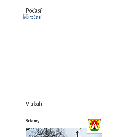
Počasí
V okolí
Střemy