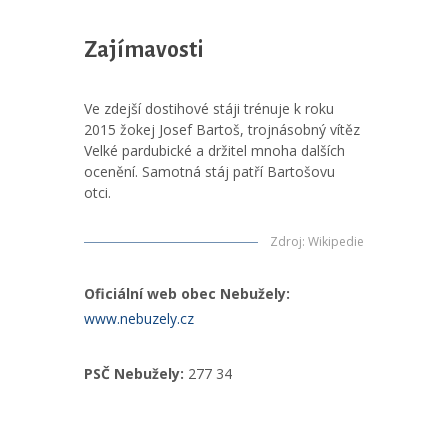
Zajímavosti
Ve zdejší dostihové stáji trénuje k roku
2015 žokej Josef Bartoš, trojnásobný vítěz
Velké pardubické a držitel mnoha dalších
ocenění. Samotná stáj patří Bartošovu
otci.
Zdroj
:
Wikipedie
Oficiální web obec Nebužely:
www.nebuzely.cz
PSČ Nebužely:
277 34