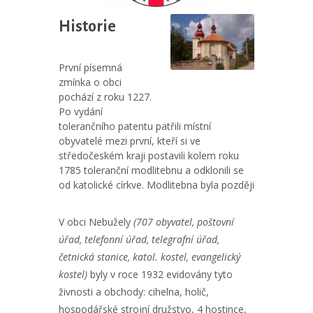
Historie
První písemná
zmínka o obci
pochází z roku 1227.
Po vydání
tolerančního patentu patřili místní
obyvatelé mezi první, kteří si ve
středočeském kraji postavili kolem roku
1785 toleranční modlitebnu a odklonili se
od katolické církve. Modlitebna byla později
V obci Nebužely
(707 obyvatel, poštovní
úřad, telefonní úřad, telegrafní úřad,
četnická stanice, katol. kostel, evangelický
kostel)
byly v roce 1932 evidovány tyto
živnosti a obchody: cihelna, holič,
hospodářské strojní družstvo, 4 hostince,