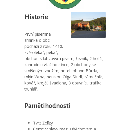
Historie
První písemná
zmínka o obci
pochází z roku 1410.
zvěrolékař, pekař,
obchod s lahvovým pivem, řezník, 2 holiči,
zahradnictví, 4 hostince, 2 obchody se
smíšeným zbožím, hotel Johann Bůrda,
mlýn Wrba, pension Olga Stüdl, zámečník,
kovář, krejčí, švadlena, 3 obuvníci, trafika,
truhlář.
Pamětihodnosti
Tvrz Želízy
Čertovy hlavy mezi Liběchovem a