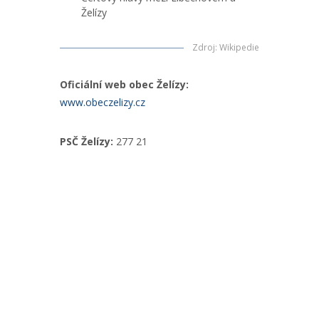
Želízy
Zdroj
:
Wikipedie
Oficiální web obec Želízy:
www.obeczelizy.cz
PSČ Želízy:
277 21