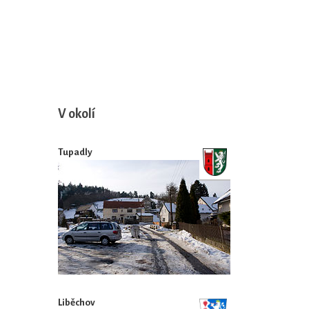
V okolí
Tupadly
Liběchov