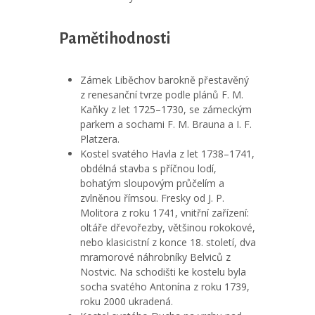
Pamětihodnosti
Zámek Liběchov barokně přestavěný
z renesanční tvrze podle plánů F. M.
Kaňky z let 1725–1730, se zámeckým
parkem a sochami F. M. Brauna a I. F.
Platzera.
Kostel svatého Havla z let 1738–1741,
obdélná stavba s příčnou lodí,
bohatým sloupovým průčelím a
zvlněnou římsou. Fresky od J. P.
Molitora z roku 1741, vnitřní zařízení:
oltáře dřevořezby, většinou rokokové,
nebo klasicistní z konce 18. století, dva
mramorové náhrobníky Belviců z
Nostvic. Na schodišti ke kostelu byla
socha svatého Antonína z roku 1739,
roku 2000 ukradená.