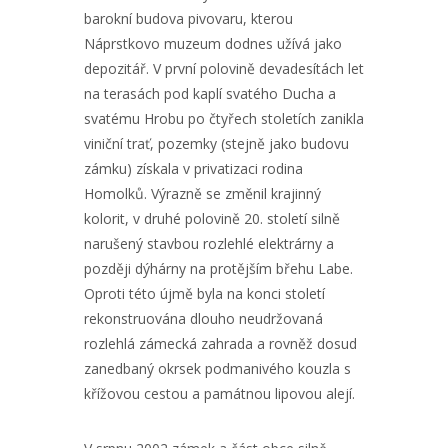
barokní budova pivovaru, kterou
Náprstkovo muzeum dodnes užívá jako
depozitář. V první polovině devadesítách let
na terasách pod kaplí svatého Ducha a
svatému Hrobu po čtyřech stoletích zanikla
viniční trať, pozemky (stejně jako budovu
zámku) získala v privatizaci rodina
Homolků. Výrazně se změnil krajinný
kolorit, v druhé polovině 20. století silně
narušený stavbou rozlehlé elektrárny a
později dýhárny na protějším břehu Labe.
Oproti této újmě byla na konci století
rekonstruována dlouho neudržovaná
rozlehlá zámecká zahrada a rovněž dosud
zanedbaný okrsek podmanivého kouzla s
křížovou cestou a památnou lipovou alejí.