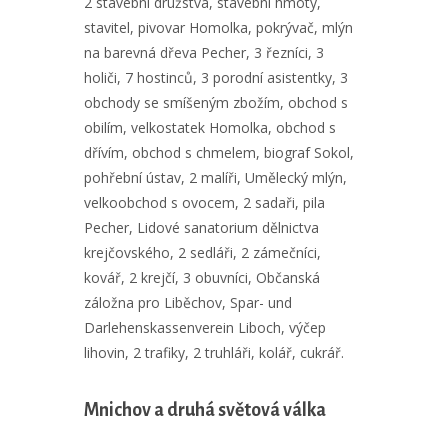
2 stavební družstva, stavební hmoty,
stavitel, pivovar Homolka, pokrývač, mlýn
na barevná dřeva Pecher, 3 řezníci, 3
holiči, 7 hostinců, 3 porodní asistentky, 3
obchody se smíšeným zbožím, obchod s
obilím, velkostatek Homolka, obchod s
dřívím, obchod s chmelem, biograf Sokol,
pohřební ústav, 2 malíři, Umělecký mlýn,
velkoobchod s ovocem, 2 sadaři, pila
Pecher, Lidové sanatorium dělnictva
krejčovského, 2 sedláři, 2 zámečníci,
kovář, 2 krejčí, 3 obuvníci, Občanská
záložna pro Liběchov, Spar- und
Darlehenskassenverein Liboch, výčep
lihovin, 2 trafiky, 2 truhláři, kolář, cukrář.
Mnichov a druhá světová válka