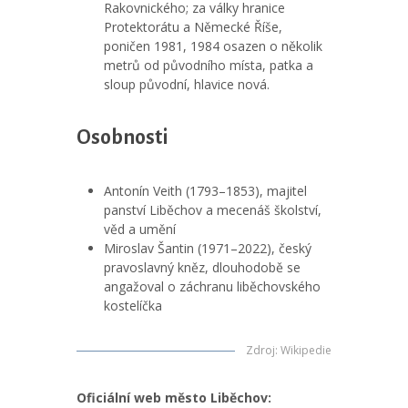
Rakovnického; za války hranice
Protektorátu a Německé Říše,
poničen 1981, 1984 osazen o několik
metrů od původního místa, patka a
sloup původní, hlavice nová.
Osobnosti
Antonín Veith (1793–1853), majitel
panství Liběchov a mecenáš školství,
věd a umění
Miroslav Šantin (1971–2022), český
pravoslavný kněz, dlouhodobě se
angažoval o záchranu liběchovského
kostelíčka
Zdroj
:
Wikipedie
Oficiální web město Liběchov: