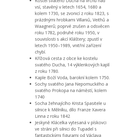
Kostel svatého Ducha na vrchu nad
vsí, stavěný v letech 1654, 1680 a
kolem 1730, se zvonicí z roku 1823, s
prázdnými hrobkami Villaniů, Veithů a
Waagnerů; poprvé zrušen a odsvěcen
roku 1782, podruhé roku 1950, v
souvislosti s akcí Kláštery; zpustl v
letech 1950–1989, vnitřní zařízení
chybí.
Křížová cesta z obce ke kostelu
svatého Ducha, 14 výklenkových kaplí
z roku 1780.
Kaple Boží Voda, barokní kolem 1750.
Sochy svatého Jana Nepomuckého a
svatého Prokopa na náměstí, kolem
1740
Socha žehnajícího Krista Spasitele u
silnice k Mělníku, dílo Franze Xavera
Linna z roku 1842
Jeskyně Klácelka vytesaná v pískovci
ve stráni při silnici do Tupadel s
fantastickými figurami od Václava