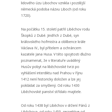
lidového úzu Libochov vznikla i pozdější
německá podoba názvu Liboch (od roku
1720).
Na počátku 15. století patřil Liběchov rodu
Škopků z Dubé. Jindřich z Dubé, syn
královského hofmistra a oblíbence krále
Václava IV., byl přítelem a ochráncem
kazatele Jana Husa. V této spojitosti dlužno
poznamenat, že v literatuře uváděný
Husův pobyt na liběchovské tvrzi po
vyhlášení interdiktu nad Prahou v říjnu
1412 není historicky doložen a lze jej
pokládat za smyšlený. Od roku 1430
Liběchovské panství střídalo majitele.
Od roku 1438 byl Liběchov v držení Pánů z
Liběchova, od roku 1455, respektive od