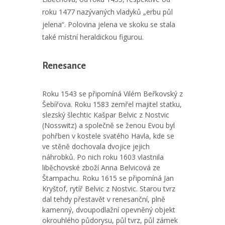
roku 1477 nazývaných vladyků „erbu půl
jelena“. Polovina jelena ve skoku se stala
také místní heraldickou figurou.
Renesance
Roku 1543 se připomíná Vilém Beřkovský z
Šebířova. Roku 1583 zemřel majitel statku,
slezský šlechtic Kašpar Belvic z Nostvic
(Nosswitz) a společně se ženou Evou byl
pohřben v kostele svatého Havla, kde se
ve stěně dochovala dvojice jejich
náhrobků. Po nich roku 1603 vlastnila
liběchovské zboží Anna Belvicová ze
Štampachu. Roku 1615 se připomíná Jan
Kryštof, rytíř Belvic z Nostvic. Starou tvrz
dal tehdy přestavět v renesanční, plně
kamenný, dvoupodlažní opevněný objekt
okrouhlého půdorysu, půl tvrz, půl zámek