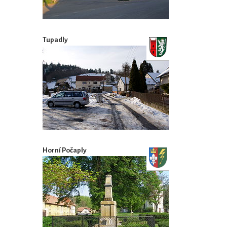
Tupadly
Horní Počaply