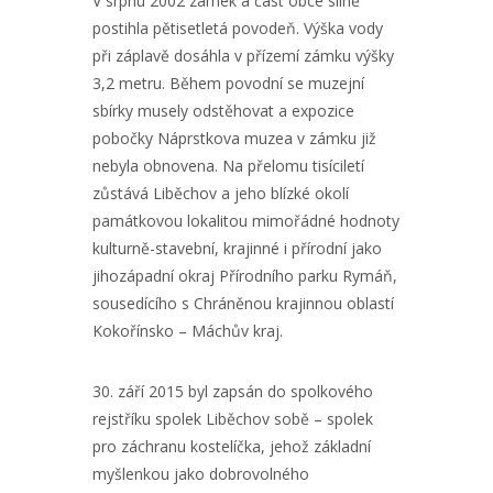
V srpnu 2002 zámek a část obce silně
postihla pětisetletá povodeň. Výška vody
při záplavě dosáhla v přízemí zámku výšky
3,2 metru. Během povodní se muzejní
sbírky musely odstěhovat a expozice
pobočky Náprstkova muzea v zámku již
nebyla obnovena. Na přelomu tisíciletí
zůstává Liběchov a jeho blízké okolí
památkovou lokalitou mimořádné hodnoty
kulturně-stavební, krajinné i přírodní jako
jihozápadní okraj Přírodního parku Rymáň,
sousedícího s Chráněnou krajinnou oblastí
Kokořínsko – Máchův kraj.
30. září 2015 byl zapsán do spolkového
rejstříku spolek Liběchov sobě – spolek
pro záchranu kostelíčka, jehož základní
myšlenkou jako dobrovolného