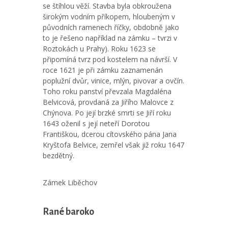
se štíhlou věží. Stavba byla obkroužena
širokým vodním příkopem, hloubeným v
původních ramenech říčky, obdobně jako
to je řešeno například na zámku – tvrzi v
Roztokách u Prahy). Roku 1623 se
připomíná tvrz pod kostelem na návrší. V
roce 1621 je při zámku zaznamenán
poplužní dvůr, vinice, mlýn, pivovar a ovčín.
Toho roku panství převzala Magdaléna
Belvicová, provdaná za Jiřího Malovce z
Chýnova. Po její brzké smrti se Jiří roku
1643 oženil s její neteří Dorotou
Františkou, dcerou cítovského pána Jana
Kryštofa Belvice, zemřel však již roku 1647
bezdětný.
Zámek Liběchov
Rané baroko