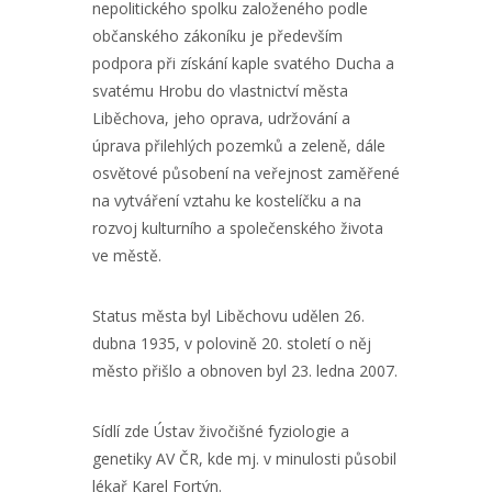
nepolitického spolku založeného podle
občanského zákoníku je především
podpora při získání kaple svatého Ducha a
svatému Hrobu do vlastnictví města
Liběchova, jeho oprava, udržování a
úprava přilehlých pozemků a zeleně, dále
osvětové působení na veřejnost zaměřené
na vytváření vztahu ke kostelíčku a na
rozvoj kulturního a společenského života
ve městě.
Status města byl Liběchovu udělen 26.
dubna 1935, v polovině 20. století o něj
město přišlo a obnoven byl 23. ledna 2007.
Sídlí zde Ústav živočišné fyziologie a
genetiky AV ČR, kde mj. v minulosti působil
lékař Karel Fortýn.