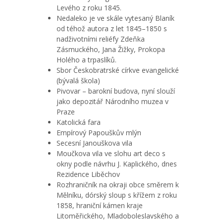
Levého z roku 1845.
Nedaleko je ve skále vytesaný Blaník
od téhož autora z let 1845–1850 s
nadživotními reliéfy Zdeňka
Zásmuckého, Jana Žižky, Prokopa
Holého a trpaslíků.
Sbor Českobratrské církve evangelické
(bývalá škola)
Pivovar – barokní budova, nyní slouží
jako depozitář Národního muzea v
Praze
Katolická fara
Empírový Papouškův mlýn
Secesní Janouškova vila
Moučkova vila ve slohu art deco s
okny podle návrhu J. Kaplického, dnes
Rezidence Liběchov
Rozhraničník na okraji obce směrem k
Mělníku, dórský sloup s křížem z roku
1858, hraniční kámen kraje
Litoměřického, Mladoboleslavského a