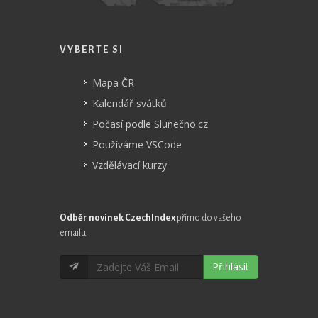
VYBERTE SI
Mapa ČR
Kalendář svátků
Počasí podle Slunečno.cz
Používáme VSCode
Vzdělávací kurzy
Odběr novinek CzechIndex
přímo do vašeho
emailu
Přihlásit