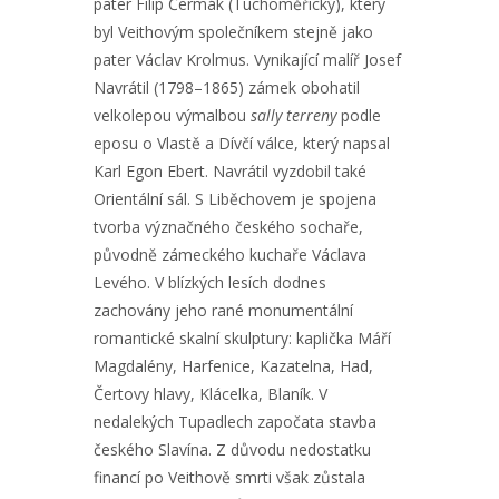
pater Filip Čermák (Tuchoměřický), který
byl Veithovým společníkem stejně jako
pater Václav Krolmus. Vynikající malíř Josef
Navrátil (1798–1865) zámek obohatil
velkolepou výmalbou
sally terreny
podle
eposu o Vlastě a Dívčí válce, který napsal
Karl Egon Ebert. Navrátil vyzdobil také
Orientální sál. S Liběchovem je spojena
tvorba význačného českého sochaře,
původně zámeckého kuchaře Václava
Levého. V blízkých lesích dodnes
zachovány jeho rané monumentální
romantické skalní skulptury: kaplička Máří
Magdalény, Harfenice, Kazatelna, Had,
Čertovy hlavy, Klácelka, Blaník. V
nedalekých Tupadlech započata stavba
českého Slavína. Z důvodu nedostatku
financí po Veithově smrti však zůstala