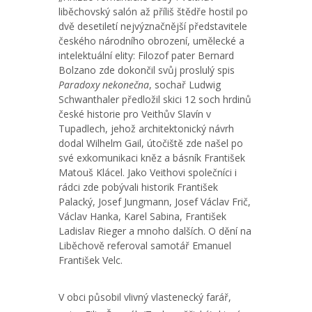
liběchovský salón až příliš štědře hostil po
dvě desetiletí nejvýznačnější představitele
českého národního obrození, umělecké a
intelektuální elity: Filozof pater Bernard
Bolzano zde dokončil svůj proslulý spis
Paradoxy nekonečna
, sochař Ludwig
Schwanthaler předložil skici 12 soch hrdinů
české historie pro Veithův Slavín v
Tupadlech, jehož architektonický návrh
dodal Wilhelm Gail, útočiště zde našel po
své exkomunikaci kněz a básník František
Matouš Klácel. Jako Veithovi společníci i
rádci zde pobývali historik František
Palacký, Josef Jungmann, Josef Václav Frič,
Václav Hanka, Karel Sabina, František
Ladislav Rieger a mnoho dalších. O dění na
Liběchově referoval samotář Emanuel
František Velc.
V obci působil vlivný vlastenecký farář,