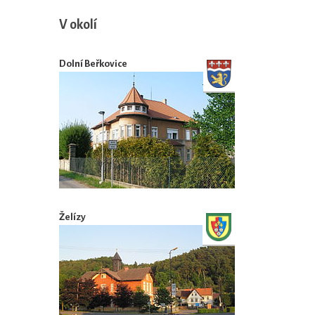
V okolí
Dolní Beřkovice
Želízy