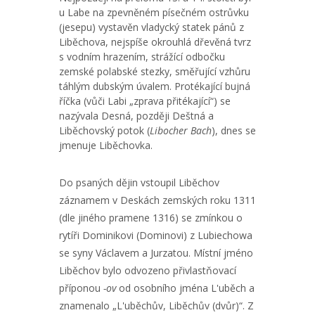
u Labe na zpevněném písečném ostrůvku
(jesepu) vystavěn vladycký statek pánů z
Liběchova, nejspíše okrouhlá dřevěná tvrz
s vodním hrazením, strážící odbočku
zemské polabské stezky, směřující vzhůru
táhlým dubským úvalem. Protékající bujná
říčka (vůči Labi „zprava přitékající“) se
nazývala Desná, později Deštná a
Liběchovský potok (
Libocher Bach
), dnes se
jmenuje Liběchovka.
Do psaných dějin vstoupil Liběchov
záznamem v Deskách zemských roku 1311
(dle jiného pramene 1316) se zmínkou o
rytíři Dominikovi (Dominovi) z Lubiechowa
se syny Václavem a Jurzatou. Místní jméno
Liběchov bylo odvozeno přivlastňovací
příponou
-ov
od osobního jména L'uběch a
znamenalo „L'uběchův, Liběchův (dvůr)“. Z