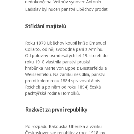
nedokončena. Veithův synovec Antonín
Ladislav byl nucen panství Liběchov prodat.
Střídání majitelů
Roku 1878 Liběchov koupil kníže Emanuel
Collalto, od něj svobodná paní z Armínu.
Od poloviny osmdesátých let 19. století do
roku 1918 vlastnila panství pruská
hraběnka Marie von Lippe z Biesterfeldu a
Weissenfeldu. Na zámku nesídlila, panství
pro ni kolem roku 1884 spravoval Alois
Reichelt a po něm od roku 1894) česká
pachtýřská rodina Homolků.
Rozkvět za první republiky
Po rozpadu Rakouska-Uherska a vzniku
Československé republiky v roce 1918 ing.