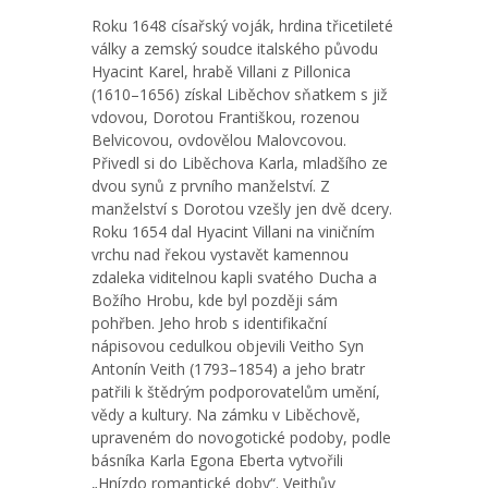
Roku 1648 císařský voják, hrdina třicetileté
války a zemský soudce italského původu
Hyacint Karel, hrabě Villani z Pillonica
(1610–1656) získal Liběchov sňatkem s již
vdovou, Dorotou Františkou, rozenou
Belvicovou, ovdovělou Malovcovou.
Přivedl si do Liběchova Karla, mladšího ze
dvou synů z prvního manželství. Z
manželství s Dorotou vzešly jen dvě dcery.
Roku 1654 dal Hyacint Villani na viničním
vrchu nad řekou vystavět kamennou
zdaleka viditelnou kapli svatého Ducha a
Božího Hrobu, kde byl později sám
pohřben. Jeho hrob s identifikační
nápisovou cedulkou objevili Veitho Syn
Antonín Veith (1793–1854) a jeho bratr
patřili k štědrým podporovatelům umění,
vědy a kultury. Na zámku v Liběchově,
upraveném do novogotické podoby, podle
básníka Karla Egona Eberta vytvořili
„Hnízdo romantické doby“. Veithův