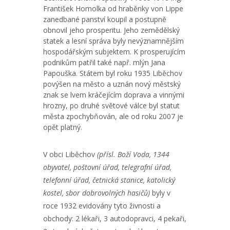
František Homolka od hraběnky von Lippe
zanedbané panství koupil a postupně
obnovil jeho prosperitu. Jeho zemědělský
statek a lesní správa byly nevýznamnějším
hospodářským subjektem. K prosperujícím
podnikům patřil také např. mlýn Jana
Papouška. Státem byl roku 1935 Liběchov
povýšen na město a uznán nový městský
znak se lvem kráčejícím doprava a vinnými
hrozny, po druhé světové válce byl statut
města zpochybňován, ale od roku 2007 je
opět platný.
V obci Liběchov
(přísl. Boží Voda, 1344
obyvatel, poštovní úřad, telegrafní úřad,
telefonní úřad, četnická stanice, katolický
kostel, sbor dobrovolných hasičů)
byly v
roce 1932 evidovány tyto živnosti a
obchody: 2 lékaři, 3 autodopravci, 4 pekaři,