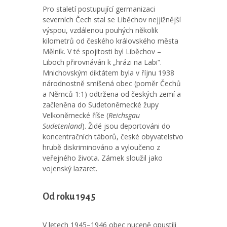
Pro staletí postupující germanizaci
severních Čech stal se Liběchov nejjižnější
výspou, vzdálenou pouhých několik
kilometrů od českého královského města
Mělník. V té spojitosti byl Liběchov –
Liboch přirovnáván k „hrázi na Labi“.
Mnichovským diktátem byla v říjnu 1938
národnostně smíšená obec (poměr Čechů
a Němců 1:1) odtržena od českých zemí a
začleněna do Sudetoněmecké župy
Velkoněmecké říše (
Reichsgau
Sudetenland
). Židé jsou deportováni do
koncentračních táborů, české obyvatelstvo
hrubě diskriminováno a vyloučeno z
veřejného života. Zámek sloužil jako
vojenský lazaret.
Od roku 1945
V letech 1945–1946 obec nuceně opustili