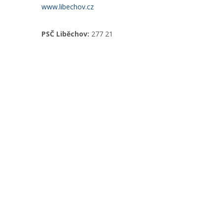
www.libechov.cz
PSČ Liběchov:
277 21