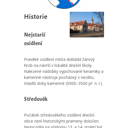
Historie
Nejstarší
osídlení
Pravěké osídlení místa dokládá žárový
hrob na návrší v lokalitě dnešní školy.
Nalezené nádobky vypichované keramiky a
kamenné nástroje pocházejí z neolitu,
mladší doby kamenné (5000–3500 př. n. l.).
Středověk
Počátek středověkého osídlení dnešní
obce není historickými prameny doložen.
Nejpozději na přelomu 13. a 14. století byl