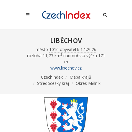
LIBĚCHOV
město
1016 obyvatel k 1.1.2026
2
rozloha 11,77 km
nadmořská výška 171
m
www.libechov.cz
CzechIndex
Mapa krajů
Středočeský kraj
Okres Mělník