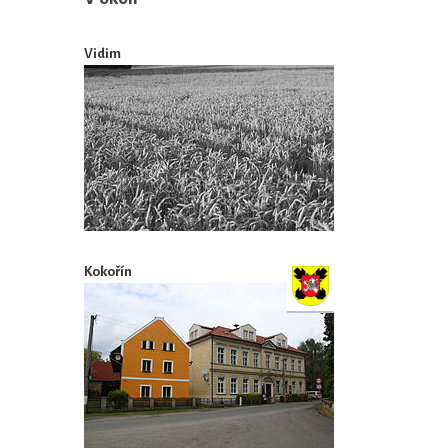
Vidim
Kokořín