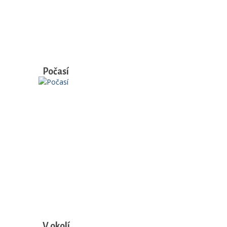
Počasí
V okolí