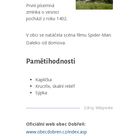
První písemná
zmínka o vesnici
pochází z roku 1402.
V obci se natáčela scéna filmu Spider-Man:
Daleko od domova.
Pamětihodnosti
Kaplička
Krucifix, skalní reliéf
Sýpka
Zdroj
:
Wikipedie
Oficiální web obec Dobřeň:
www.obecdobren.cz/index.asp