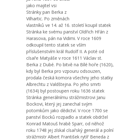
jako majitel vsi
Stránky pan Berka z
Vilhartic. Po změnách
vlastníků ve 14. až 16. století koupil statek
Stránka ke svému panství Oldřich Hřán z
Harasova, pán na Vidimi. V roce 1609
odkoupil tento statek se vším
příslušenstvím král Rudolf II. A poté od
císaře Matyáše v roce 1611 Václav st.
Berka z Dubé. Po bitvě na Bílé hoře (1620),
kdy byl Berka pro vzpouru odsouzen,
prodala česká komora všechny jeho statky
Albrechtu z Valdštejna. Po jeho smrti
(1634) byl postoupen roku 1636 statek
Stránka generálnímu strážmistrovi Janu
Bockovi, který jej zanechal svým
potomkům jako dědictví. V roce 1700 se
panství Bocků rozpadlo a statek obdržel
Konrad Matouš hrabě Sparr, od něhož
roku 1748 jej získal císařský generál a polní
strážmistr Albert František rytíř Beneda z