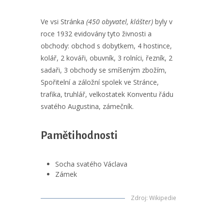
Ve vsi Stránka
(450 obyvatel, klášter)
byly v
roce 1932 evidovány tyto živnosti a
obchody: obchod s dobytkem, 4 hostince,
kolář, 2 kováři, obuvník, 3 rolníci, řezník, 2
sadaři, 3 obchody se smíšeným zbožím,
Spořitelní a záložní spolek ve Stránce,
trafika, truhlář, velkostatek Konventu řádu
svatého Augustina, zámečník.
Pamětihodnosti
Socha svatého Václava
Zámek
Zdroj
:
Wikipedie