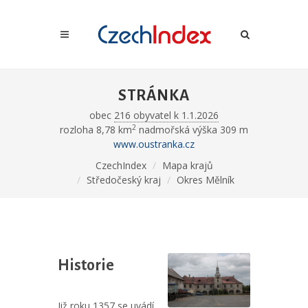
STRÁNKA
obec
216 obyvatel k 1.1.2026
2
rozloha 8,78 km
nadmořská výška 309 m
www.oustranka.cz
CzechIndex
Mapa krajů
Středočeský kraj
Okres Mělník
Historie
Již roku 1357 se uvádí