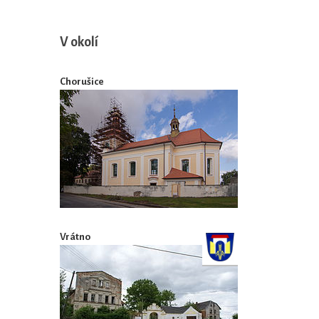
V okolí
Chorušice
Vrátno