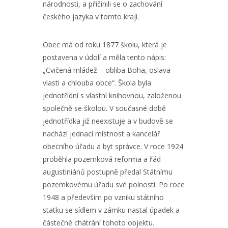
národnosti, a přičinili se o zachování
českého jazyka v tomto kraji.
Obec má od roku 1877 školu, která je
postavena v údolí a měla tento nápis:
„Cvičená mládež – obliba Boha, oslava
vlasti a chlouba obce“. Škola byla
jednotřídní s vlastní knihovnou, založenou
společně se školou. V současné době
jednotřídka již neexistuje a v budově se
nachází jednací místnost a kancelář
obecního úřadu a byt správce. V roce 1924
proběhla pozemková reforma a řád
augustiniánů postupně předal Státnímu
pozemkovému úřadu své polnosti. Po roce
1948 a především po vzniku státního
statku se sídlem v zámku nastal úpadek a
částečné chátrání tohoto objektu.