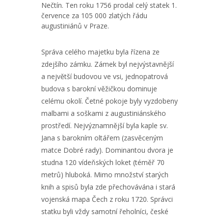
Nečtín. Ten roku 1756 prodal celý statek 1.
července za 105 000 zlatých řádu
augustiniánů v Praze.
Správa celého majetku byla řízena ze
zdejšího zámku. Zámek byl nejvýstavnější
a největší budovou ve vsi, jednopatrová
budova s barokní věžičkou dominuje
celému okolí. Četné pokoje byly vyzdobeny
malbami a soškami z augustiniánského
prostředí. Nejvýznamnější byla kaple sv.
Jana s barokním oltářem (zasvěceným
matce Dobré rady). Dominantou dvora je
studna 120 vídeňských loket (téměř 70
metrů) hluboká. Mimo množství starých
knih a spisů byla zde přechovávána i stará
vojenská mapa Čech z roku 1720. Správci
statku byli vždy samotní řeholníci, české