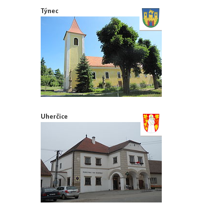
Týnec
Uherčice