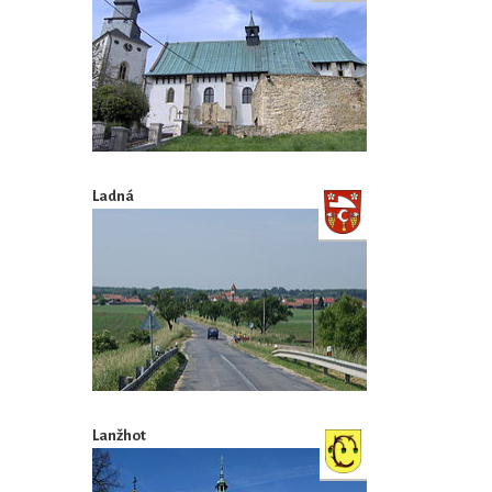
Ladná
Lanžhot