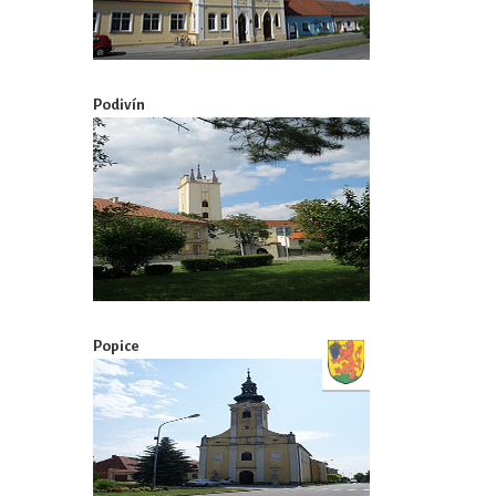
Podivín
Popice