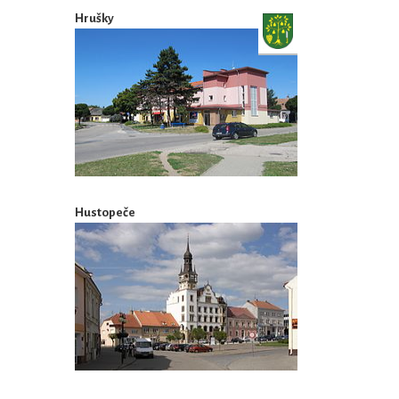
Hrušky
Hustopeče