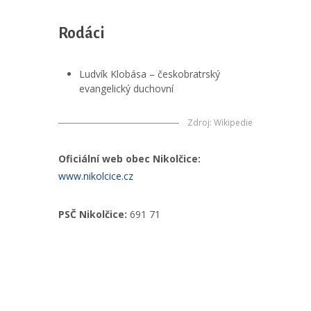
Rodáci
Ludvík Klobása – českobratrský
evangelický duchovní
Zdroj
:
Wikipedie
Oficiální web obec Nikolčice:
www.nikolcice.cz
PSČ Nikolčice:
691 71