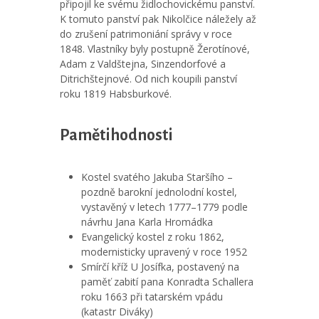
připojil ke svému židlochovickému panství.
K tomuto panství pak Nikolčice náležely až
do zrušení patrimoniání správy v roce
1848. Vlastníky byly postupně Žerotínové,
Adam z Valdštejna, Sinzendorfové a
Ditrichštejnové. Od nich koupili panství
roku 1819 Habsburkové.
Pamětihodnosti
Kostel svatého Jakuba Staršího –
pozdně barokní jednolodní kostel,
vystavěný v letech 1777–1779 podle
návrhu Jana Karla Hromádka
Evangelický kostel z roku 1862,
modernisticky upravený v roce 1952
Smírčí kříž U Josífka, postavený na
paměť zabití pana Konradta Schallera
roku 1663 při tatarském vpádu
(katastr Diváky)