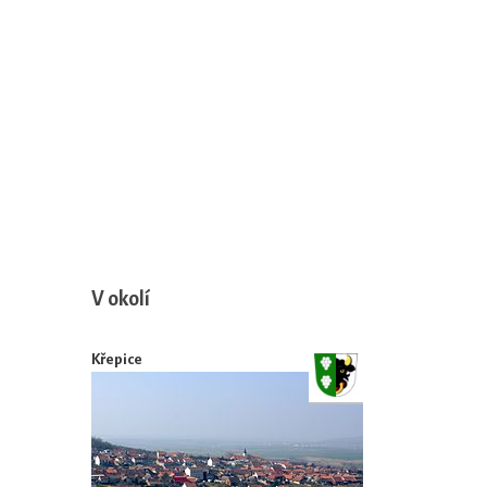
V okolí
Křepice