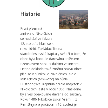
Historie
První písemná
zmínka o Nikolčicích
se nachází ve falzu z
12. století a hlásí se k
roku 1046. Zakládací listina
staroboleslavské kapituly svědčí o tom, že
obec byla kapitule darována knížetem
Břetislavem spolu s dalšími vesnicemi.
Listina dokládá také změnu názvu obce,
píše se v ní nikoli o Nikolčicích, ale o
Mikulčicích (
Mikulcice
) na půdě
Hustopečska. Kapitula držela majetek v
Nikolčicích ještě v roce 1356. Následně
byla ves opakovaně dávána do zástavy.
Roku 1486 Nikolčice získal Vilém II. z
Pernštejna a počátkem 16. století je