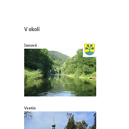
V okolí
Janová
Vsetín