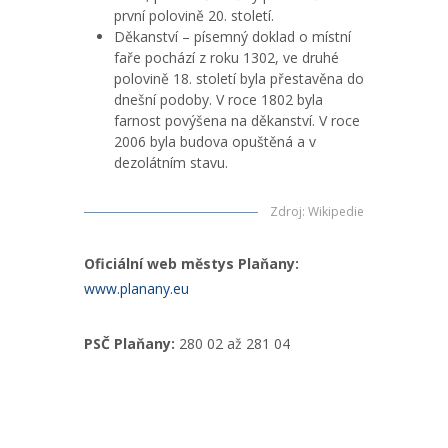
první polovině 20. století.
Děkanství – písemný doklad o místní
faře pochází z roku 1302, ve druhé
polovině 18. století byla přestavěna do
dnešní podoby. V roce 1802 byla
farnost povýšena na děkanství. V roce
2006 byla budova opuštěná a v
dezolátním stavu.
Zdroj
:
Wikipedie
Oficiální web městys Plaňany:
www.planany.eu
PSČ Plaňany:
280 02 až 281 04