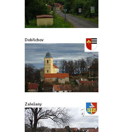
Dobřichov
Zalešany