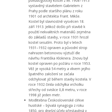
pseudogotický kostel z let 1908–1913
vystavěný stavitelem Gabrielem z
Prahy podle staršího plánu z roku
1901 od architekta Frant. Mikše.
Kostel byl slavnostně vysvěcen 18.
září 1913. Jelikož došlo při stavbě k
použití nekvalitních materiálů zejména
do základů stavby, v roce 1931 hrozil
kostel sesutím. Proto byl v letech
1931–1932 opraven a původní strop
nahrazen betonovou výztuží dle
návrhu Františka Kloknera. Znovu byl
kostel opraven po požáru v roce 1953.
Věž je vysoká 54 metry a vlivem jejího
špatného založení se začala
odchylovat již během stavby kostela. V
roce 1932 činila odchylka vrcholku
střechy od svislice 0,8 metru, v roce
1998 již jeden metr.
Modlitebna Československé církve
husitské – bývalá synagoga z roku
1850, pro dnešní účely přestavěná v