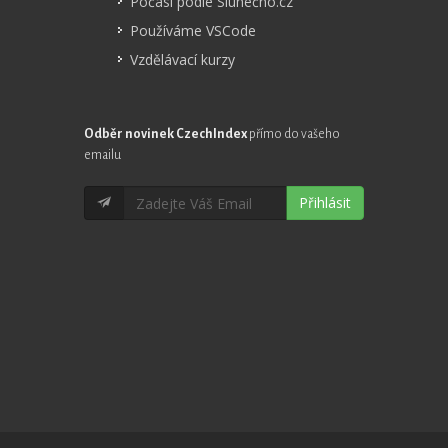
Počasí podle Slunečno.cz
Používáme VSCode
Vzdělávací kurzy
Odběr novinek CzechIndex
přímo do vašeho
emailu
Přihlásit