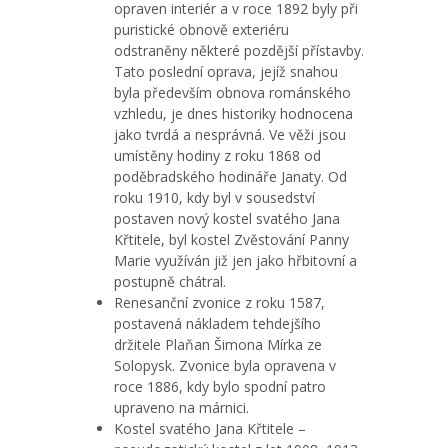
opraven interiér a v roce 1892 byly při
puristické obnově exteriéru
odstraněny některé pozdější přístavby.
Tato poslední oprava, jejíž snahou
byla především obnova románského
vzhledu, je dnes historiky hodnocena
jako tvrdá a nesprávná. Ve věži jsou
umístěny hodiny z roku 1868 od
poděbradského hodináře Janaty. Od
roku 1910, kdy byl v sousedství
postaven nový kostel svatého Jana
Křtitele, byl kostel Zvěstování Panny
Marie využíván již jen jako hřbitovní a
postupně chátral.
Renesanční zvonice z roku 1587,
postavená nákladem tehdejšího
držitele Plaňan Šimona Mírka ze
Solopysk. Zvonice byla opravena v
roce 1886, kdy bylo spodní patro
upraveno na márnici.
Kostel svatého Jana Křtitele –