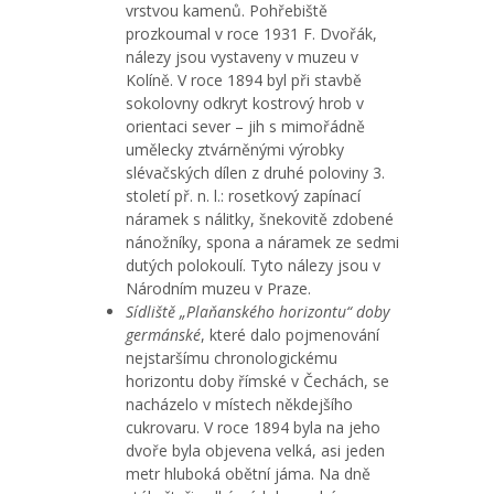
vrstvou kamenů. Pohřebiště
prozkoumal v roce 1931 F. Dvořák,
nálezy jsou vystaveny v muzeu v
Kolíně. V roce 1894 byl při stavbě
sokolovny odkryt kostrový hrob v
orientaci sever – jih s mimořádně
umělecky ztvárněnými výrobky
slévačských dílen z druhé poloviny 3.
století př. n. l.: rosetkový zapínací
náramek s nálitky, šnekovitě zdobené
nánožníky, spona a náramek ze sedmi
dutých polokoulí. Tyto nálezy jsou v
Národním muzeu v Praze.
Sídliště „Plaňanského horizontu“ doby
germánské
, které dalo pojmenování
nejstaršímu chronologickému
horizontu doby římské v Čechách, se
nacházelo v místech někdejšího
cukrovaru. V roce 1894 byla na jeho
dvoře byla objevena velká, asi jeden
metr hluboká obětní jáma. Na dně