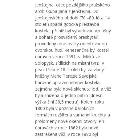
Jenštejna, otec pozdějšího pražského
arcibiskupa Jana z Jenštejna. Do
jenštejnského období (70.–80. léta 14.
století) spadá gotická přestavba
kostela, při níž byl vybudován vzdušný
a bohatě prosvětlený presbytář,
provedený arrasovsky orientovanou
dvorskou hutí. Renesančně byl kostel
upraven v roce 1591 za Mírků ze
Solopysk, sídlících na místní tvrzi. V
první třetině 18. století byl za vlády
kněžny Marie Terezie Savojské
barokně upraven interiér kostela,
zejména byla nově sklenuta loď, a věž
byla snížena o jedno patro (dnešní
výška činí 38,5 metru). Kolem roku
1800 byla v pozdně barokních
formách rozšířena varhanní kruchta a
prolomeny nové okenní otvory. Při
úpravách v roce 1862 byla nově
zastřešena věž, v roce 1880 byl