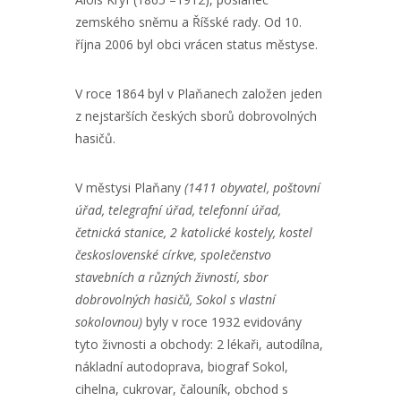
zemského sněmu a Říšské rady. Od 10.
října 2006 byl obci vrácen status městyse.
V roce 1864 byl v Plaňanech založen jeden
z nejstarších českých sborů dobrovolných
hasičů.
V městysi Plaňany
(1411 obyvatel, poštovní
úřad, telegrafní úřad, telefonní úřad,
četnická stanice, 2 katolické kostely, kostel
československé církve, společenstvo
stavebních a různých živností, sbor
dobrovolných hasičů, Sokol s vlastní
sokolovnou)
byly v roce 1932 evidovány
tyto živnosti a obchody: 2 lékaři, autodílna,
nákladní autodoprava, biograf Sokol,
cihelna, cukrovar, čalouník, obchod s