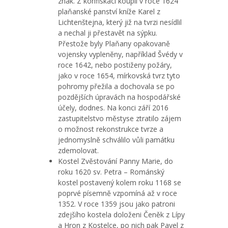
znak. Z konfiskací koupil v roce 1624
plaňanské panství kníže Karel z
Lichtenštejna, který již na tvrzi nesídlil
a nechal ji přestavět na sýpku.
Přestože byly Plaňany opakovaně
vojensky vypleněny, například Švédy v
roce 1642, nebo postiženy požáry,
jako v roce 1654, mírkovská tvrz tyto
pohromy přežila a dochovala se po
pozdějších úpravách na hospodářské
účely, dodnes. Na konci září 2016
zastupitelstvo městyse ztratilo zájem
o možnost rekonstrukce tvrze a
jednomyslně schválilo vůli památku
zdemolovat.
Kostel Zvěstování Panny Marie, do
roku 1620 sv. Petra – Románský
kostel postavený kolem roku 1168 se
poprvé písemně vzpomíná až v roce
1352. V roce 1359 jsou jako patroni
zdejšího kostela doloženi Čeněk z Lípy
a Hron z Kostelce, po nich pak Pavel z