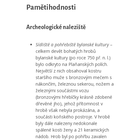
Pamětihodnosti
Archeologické naleziště
Sídliště a pohřebiště bylanské kultury
–
celkem devět bohatých hrobů
bylanské kultury (po roce 750 př. n. l.)
bylo odkryto na Plaňanských polích.
Největší z nich obsahoval kostru
staršího muže s bronzovým mečem s
nákončím, železnou sekerou, nožem a
železnými součástmi vozu
(bronzovými hřebíčky krásně zdobené
dřevěné jho), jehož přítomnost v
hrobě však nebyla prokázána, a
součásti koňského postroje. V hrobě
byly dále nalezeny nedokonale
spálené kosti ženy a 21 keramických
nádob. Hrob byl po pohřbu zavalen