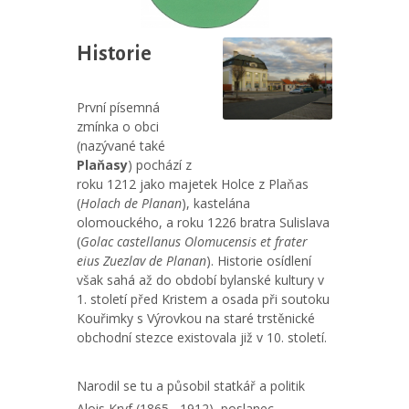
Historie
První písemná
zmínka o obci
(nazývané také
Plaňasy
) pochází z
roku 1212 jako majetek Holce z Plaňas
(
Holach de Planan
), kastelána
olomouckého, a roku 1226 bratra Sulislava
(
Golac castellanus Olomucensis et frater
eius Zuezlav de Planan
). Historie osídlení
však sahá až do období bylanské kultury v
1. století před Kristem a osada při soutoku
Kouřimky s Výrovkou na staré trstěnické
obchodní stezce existovala již v 10. století.
Narodil se tu a působil statkář a politik
Alois Kryf (1865 –1912), poslanec