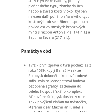
stály čtyři velké nádoby, poháry
plaňanského typu, zlomky dalších
nádob a zvířecí kosti. V okolí byl pan
nalezen další pohár plaňanského typu,
kostrový hrob se stříbrnou sponou a
poklad asi 25 římských bronzových
mincí s ražbou Antonia Pia (141 n. l.) a
Septima Severa (217 n. l.).
Památky v obci
Tvrz – první zpráva o tvrzi pochází až z
roku 1539, kdy ji Beneš Mírek ze
Solopysk dokončil jako nové rodové
sídlo. Byla to jednopatrová budova
ozdobená sgrafity, začleněná do
celého hospodářského komplexu.
Mírkové ze Solopysk dosáhli v roce
1572 povýšení Plaňan na městečko,
kterému císař Maxmilián II. udělil i