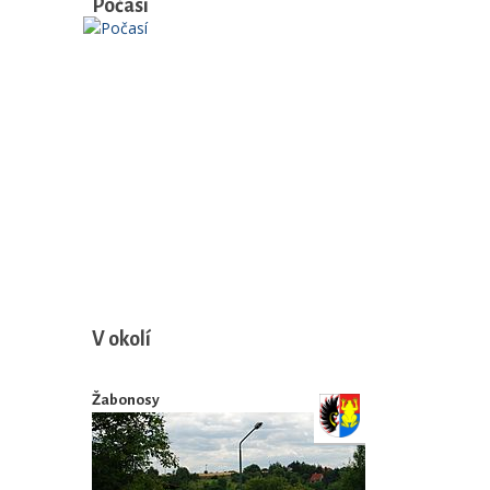
Počasí
V okolí
Žabonosy