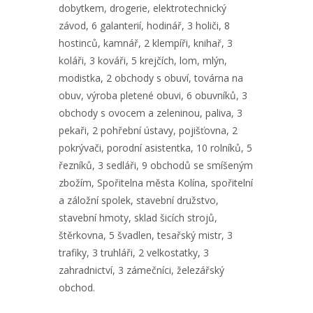
dobytkem, drogerie, elektrotechnický
závod, 6 galanterií, hodinář, 3 holiči, 8
hostinců, kamnář, 2 klempíři, knihař, 3
koláři, 3 kováři, 5 krejčích, lom, mlýn,
modistka, 2 obchody s obuví, továrna na
obuv, výroba pletené obuvi, 6 obuvníků, 3
obchody s ovocem a zeleninou, paliva, 3
pekaři, 2 pohřební ústavy, pojišťovna, 2
pokrývači, porodní asistentka, 10 rolníků, 5
řezníků, 3 sedláři, 9 obchodů se smíšeným
zbožím, Spořitelna města Kolína, spořitelní
a záložní spolek, stavební družstvo,
stavební hmoty, sklad šicích strojů,
štěrkovna, 5 švadlen, tesařský mistr, 3
trafiky, 3 truhláři, 2 velkostatky, 3
zahradnictví, 3 zámečníci, železářský
obchod.