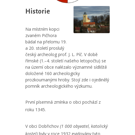
Historie
Na místním kopci
zvaném Pičhora
bádal na přelomu 19.
a 20. století proslulý
český archeolog prof. J. L. Píč. V době
římské (1.–4. století našeho letopočtu) se
na území obce nalézalo významné sídliště
doložené 160 archeologicky
prozkoumanými hroby. Stojí zde i ojedinělý
pomník archeologického výzkumu.
První písemná zmínka o obci pochází z
roku 1345.
V obci Dobřichov
(1 000 obyvatel, katolický
kostel)
byly v roce 1932 evidovány tyto