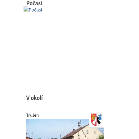
Počasí
V okolí
Trubín