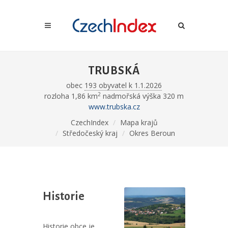
TRUBSKÁ
obec
193 obyvatel k 1.1.2026
2
rozloha 1,86 km
nadmořská výška 320 m
www.trubska.cz
CzechIndex
Mapa krajů
Středočeský kraj
Okres Beroun
Historie
Historie obce je