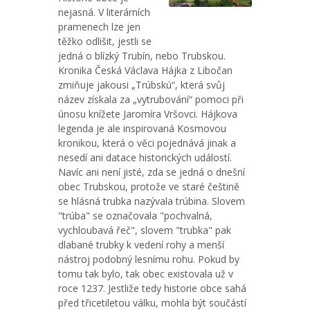
nejasná. V literárních
pramenech lze jen
těžko odlišit, jestli se
jedná o blízký Trubín, nebo Trubskou.
Kronika Česká Václava Hájka z Libočan
zmiňuje jakousi „Trúbskú“, která svůj
název získala za „vytrubování“ pomoci při
únosu knížete Jaromíra Vršovci. Hájkova
legenda je ale inspirovaná Kosmovou
kronikou, která o věci pojednává jinak a
nesedí ani datace historických událostí.
Navíc ani není jisté, zda se jedná o dnešní
obec Trubskou, protože ve staré češtině
se hlásná trubka nazývala trúbina. Slovem
"trúba" se označovala "pochvalná,
vychloubavá řeč", slovem "trubka" pak
dlabané trubky k vedení rohy a menší
nástroj podobný lesnímu rohu. Pokud by
tomu tak bylo, tak obec existovala už v
roce 1237. Jestliže tedy historie obce sahá
před třicetiletou válku, mohla být součástí