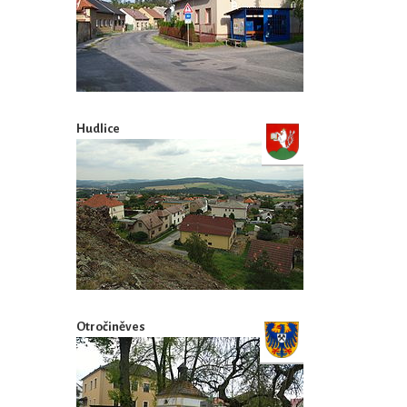
Hudlice
Otročiněves