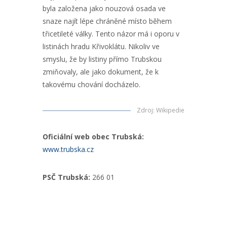
byla založena jako nouzová osada ve
snaze najít lépe chráněné místo během
třicetileté války. Tento názor má i oporu v
listinách hradu Křivoklátu. Nikoliv ve
smyslu, že by listiny přímo Trubskou
zmiňovaly, ale jako dokument, že k
takovému chování docházelo.
Zdroj
:
Wikipedie
Oficiální web obec Trubská:
www.trubska.cz
PSČ Trubská:
266 01