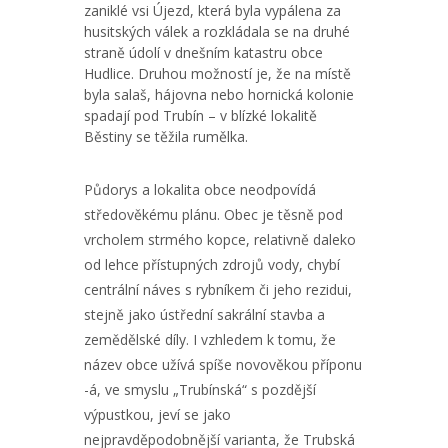
zaniklé vsi Újezd, která byla vypálena za
husitských válek a rozkládala se na druhé
straně údolí v dnešním katastru obce
Hudlice. Druhou možností je, že na místě
byla salaš, hájovna nebo hornická kolonie
spadají pod Trubín – v blízké lokalitě
Běstiny se těžila rumělka.
Půdorys a lokalita obce neodpovídá
středověkému plánu. Obec je těsně pod
vrcholem strmého kopce, relativně daleko
od lehce přístupných zdrojů vody, chybí
centrální náves s rybníkem či jeho rezidui,
stejně jako ústřední sakrální stavba a
zemědělské díly. I vzhledem k tomu, že
název obce užívá spíše novověkou příponu
-á, ve smyslu „Trubínská“ s pozdější
výpustkou, jeví se jako
nejpravděpodobnější varianta, že Trubská