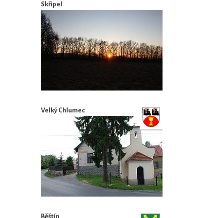
Skřipel
Velký Chlumec
Běštín