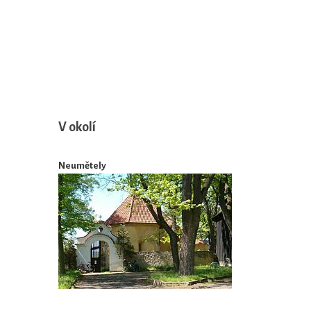
V okolí
Neumětely