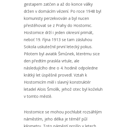
gestapem zatčen a až do konce války
držen v domácím vězení. Po roce 1948 byl
komunisty perzekvován a byl nucen
přestěhovat se z Prahy do Hostomic.
Hostomice drží i jeden okresní primát,
neboť 19. října 1913 se tam zásluhou
Sokola uskutečnil první letecký pokus.
Pilotem byl aviatik Šimůnek, kterému sice
den předtím praskla vrtule, ale
následujícího dne o 4. hodině odpoledne
krátký let úspěšně provedl. Vztah k
Hostomicím měl i slavný konstruktér
letadel Alois Šmolík, jehož otec byl koželuh
v tomto městě.
Hostomice se mohou pochlubit rozsáhlým
náměstím, jeho délka je téměř půl
kilometru. Toto náměstí prošlo v letech