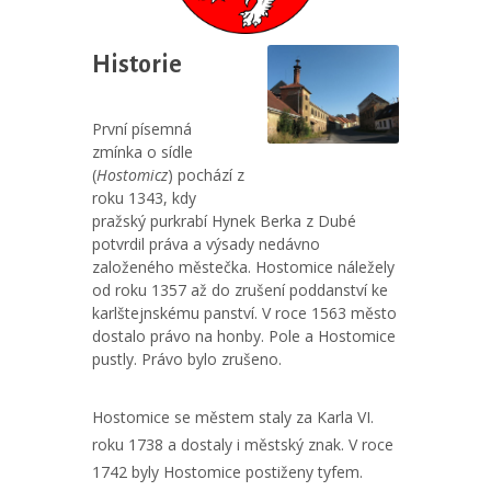
Historie
První písemná
zmínka o sídle
(
Hostomicz
) pochází z
roku 1343, kdy
pražský purkrabí Hynek Berka z Dubé
potvrdil práva a výsady nedávno
založeného městečka. Hostomice náležely
od roku 1357 až do zrušení poddanství ke
karlštejnskému panství. V roce 1563 město
dostalo právo na honby. Pole a Hostomice
pustly. Právo bylo zrušeno.
Hostomice se městem staly za Karla VI.
roku 1738 a dostaly i městský znak. V roce
1742 byly Hostomice postiženy tyfem.