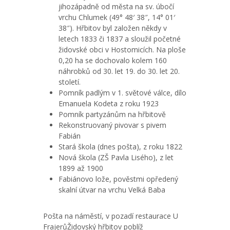
jihozápadně od města na sv. úbočí
vrchu Chlumek (49° 48′ 38″, 14° 01′
38″). Hřbitov byl založen někdy v
letech 1833 či 1837 a sloužil početné
židovské obci v Hostomicích. Na ploše
0,20 ha se dochovalo kolem 160
náhrobků od 30. let 19. do 30. let 20.
století.
Pomník padlým v 1. světové válce, dílo
Emanuela Kodeta z roku 1923
Pomník partyzánům na hřbitově
Rekonstruovaný pivovar s pivem
Fabián
Stará škola (dnes pošta), z roku 1822
Nová škola (ZŠ Pavla Lisého), z let
1899 až 1900
Fabiánovo lože, pověstmi opředený
skalní útvar na vrchu Velká Baba
Pošta na náměstí, v pozadí restaurace U
FrajerůŽidovský hřbitov poblíž