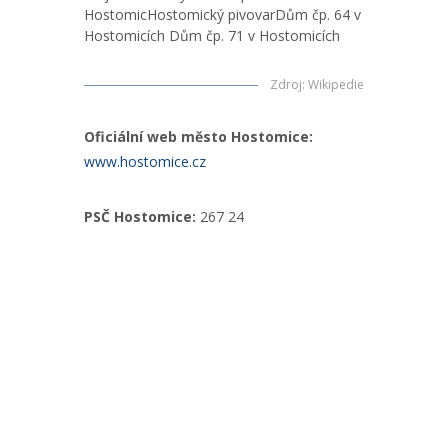
HostomicHostomický pivovarDům čp. 64 v
Hostomicích Dům čp. 71 v Hostomicích
Zdroj
:
Wikipedie
Oficiální web město Hostomice:
www.hostomice.cz
PSČ Hostomice:
267 24