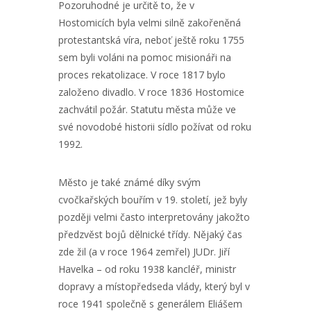
Pozoruhodné je určitě to, že v
Hostomicích byla velmi silně zakořeněná
protestantská víra, neboť ještě roku 1755
sem byli voláni na pomoc misionáři na
proces rekatolizace. V roce 1817 bylo
založeno divadlo. V roce 1836 Hostomice
zachvátil požár. Statutu města může ve
své novodobé historii sídlo požívat od roku
1992.
Město je také známé díky svým
cvočkařských bouřím v 19. století, jež byly
později velmi často interpretovány jakožto
předzvěst bojů dělnické třídy. Nějaký čas
zde žil (a v roce 1964 zemřel) JUDr. Jiří
Havelka – od roku 1938 kancléř, ministr
dopravy a místopředseda vlády, který byl v
roce 1941 společně s generálem Eliášem