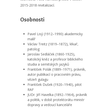
2015-2018 revitalizací.
Osobnosti
Pavel Lisý (1912–1990) akademicky
malíř
Václav Treitz (1819–1872), lékař,
patolog
Jaroslav Sedláček (1860-1925),
katolický kněz a profesor biblického
studia a semitských jazyků
František Polák (1889–1971), právník,
autor publikací o pracovním právu,
vězeň gulagu
František Dušek (1920–1940), pilot
RAF
JUDr. Jiří Havelka (1892–1964), právník
a politik, v době protektorátu ministr
dopravy a vedoucí kanceláře