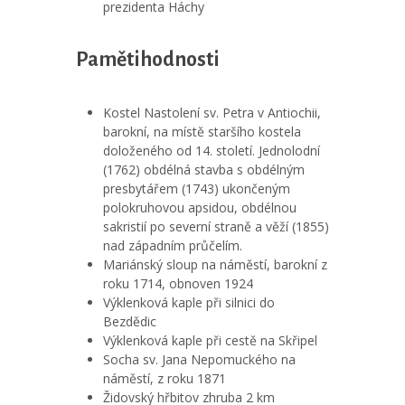
prezidenta Háchy
Pamětihodnosti
Kostel Nastolení sv. Petra v Antiochii,
barokní, na místě staršího kostela
doloženého od 14. století. Jednolodní
(1762) obdélná stavba s obdélným
presbytářem (1743) ukončeným
polokruhovou apsidou, obdélnou
sakristií po severní straně a věží (1855)
nad západním průčelím.
Mariánský sloup na náměstí, barokní z
roku 1714, obnoven 1924
Výklenková kaple při silnici do
Bezdědic
Výklenková kaple při cestě na Skřipel
Socha sv. Jana Nepomuckého na
náměstí, z roku 1871
Židovský hřbitov zhruba 2 km