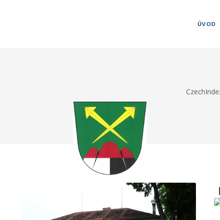
ÚVOD
CzechInde