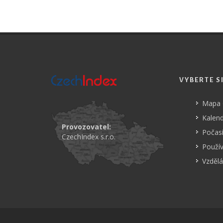
VYBERTE S
Mapa
Kalend
Provozovatel:
Počasí
CzechIndex s.r.o.
Použí
Vzdělá