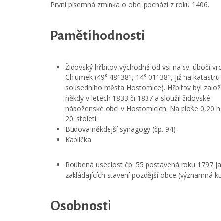
První písemná zmínka o obci pochází z roku 1406.
Pamětihodnosti
Židovský hřbitov východně od vsi na sv. úbočí vr
Chlumek (49° 48′ 38″, 14° 01′ 38″, již na katastru
sousedního města Hostomice). Hřbitov byl zalo
někdy v letech 1833 či 1837 a sloužil židovské
náboženské obci v Hostomicích. Na ploše 0,20 ha
20. století.
Budova někdejší synagogy (čp. 94)
Kaplička
Roubená usedlost čp. 55 postavená roku 1797 ja
zakládajících stavení pozdější obce (významná kul
Osobnosti