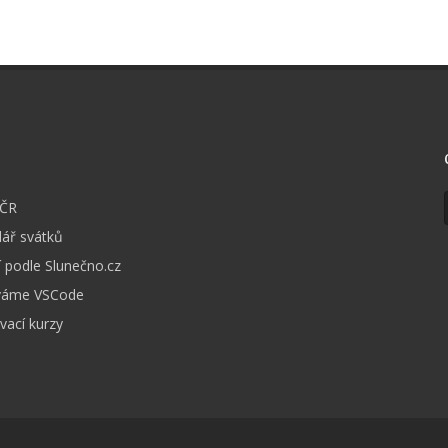
I
 ČR
ář svátků
 podle Slunečno.cz
váme VSCode
vací kurzy