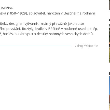
 Běštíně
zka (1858–1929), spisovatel, narozen v Běštíně (na rodném
hitekt, designer, výtvarník, známý převážně jako autor
ho povstání, Roztyly, bydlel v Běštíně v roubené usedlosti čp.
, hasičskou zbrojnici a desítky rodinných vesnických domů.
Zdroj
:
Wikipedie