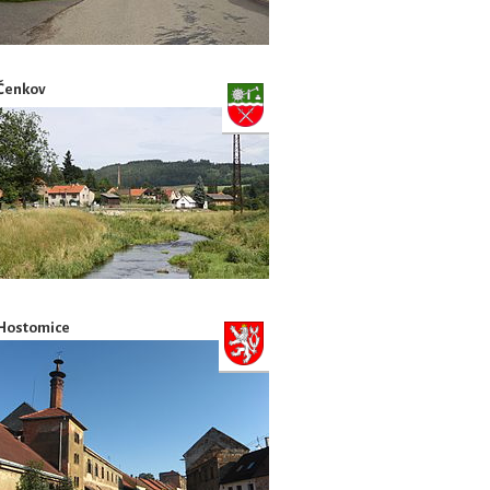
Čenkov
Hostomice