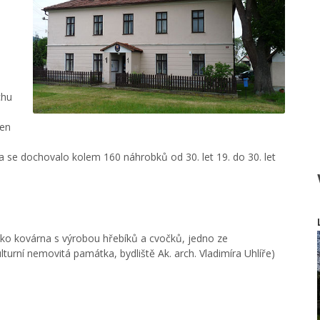
chu
žen
 se dochovalo kolem 160 náhrobků od 30. let 19. do 30. let
ko kovárna s výrobou hřebíků a cvočků, jedno ze
turní nemovitá památka, bydliště Ak. arch. Vladimíra Uhlíře)