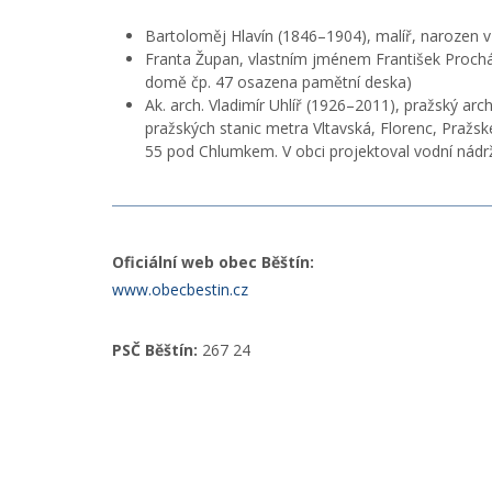
Bartoloměj Hlavín (1846–1904), malíř, narozen v
Franta Župan, vlastním jménem František Prochá
domě čp. 47 osazena pamětní deska)
Ak. arch. Vladimír Uhlíř (1926–2011), pražský arc
pražských stanic metra Vltavská, Florenc, Pražské
55 pod Chlumkem. V obci projektoval vodní nádrž
Oficiální web obec Běštín:
www.obecbestin.cz
PSČ Běštín:
267 24