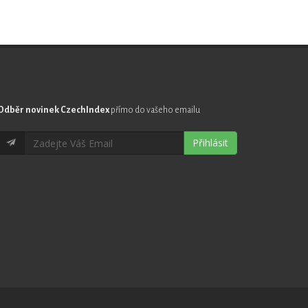
Odběr novinek CzechIndex
přímo do vašeho emailu
Přihlásit