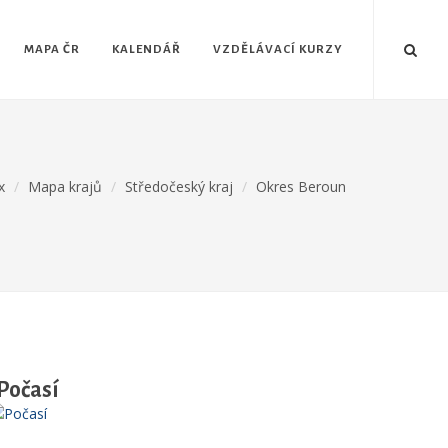
MAPA ČR
KALENDÁŘ
VZDĚLÁVACÍ KURZY
x
Mapa krajů
Středočeský kraj
Okres Beroun
Počasí