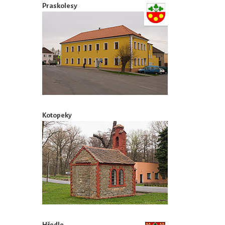
Praskolesy
Kotopeky
Hředle