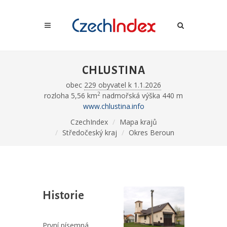
CHLUSTINA
obec
229 obyvatel k 1.1.2026
2
rozloha 5,56 km
nadmořská výška 440 m
www.chlustina.info
CzechIndex
Mapa krajů
Středočeský kraj
Okres Beroun
Historie
První písemná