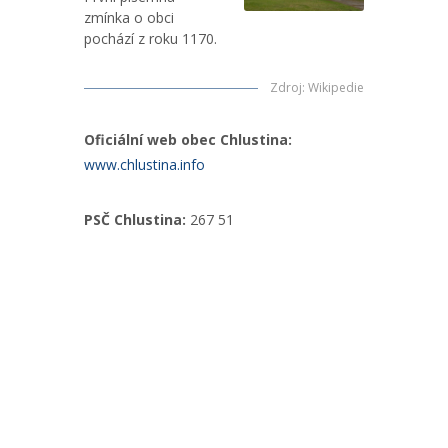
zmínka o obci
pochází z roku 1170.
Zdroj
:
Wikipedie
Oficiální web obec Chlustina:
www.chlustina.info
PSČ Chlustina:
267 51