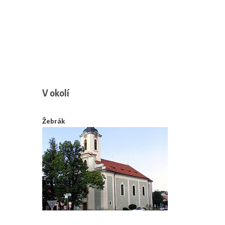
V okolí
Žebrák