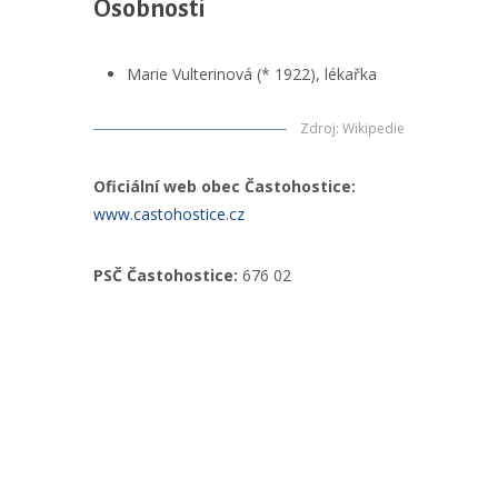
Osobnosti
Marie Vulterinová (* 1922), lékařka
Zdroj
:
Wikipedie
Oficiální web obec Častohostice:
www.castohostice.cz
PSČ Častohostice:
676 02