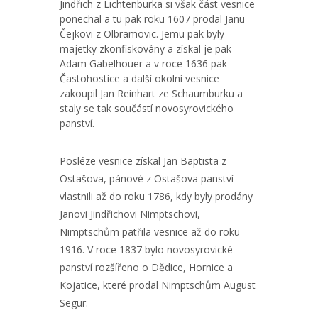
Jindřich z Lichtenburka si však část vesnice
ponechal a tu pak roku 1607 prodal Janu
Čejkovi z Olbramovic. Jemu pak byly
majetky zkonfiskovány a získal je pak
Adam Gabelhouer a v roce 1636 pak
Častohostice a další okolní vesnice
zakoupil Jan Reinhart ze Schaumburku a
staly se tak součástí novosyrovického
panství.
Posléze vesnice získal Jan Baptista z
Ostašova, pánové z Ostašova panství
vlastnili až do roku 1786, kdy byly prodány
Janovi Jindřichovi Nimptschovi,
Nimptschům patřila vesnice až do roku
1916. V roce 1837 bylo novosyrovické
panství rozšířeno o Dědice, Hornice a
Kojatice, které prodal Nimptschům August
Segur.