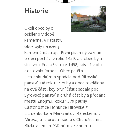
Historie
Okolí obce bylo
osídleno v době
kamenné, v katastru
obce byly nalezeny
kamenné nástroje. První písemný záznam
o obci pochází z roku 1459, ale obec byla
více zmíněna až v roce 1498, kdy již v obci
existovala farnost. Obec patřila
Lichtenburkům a spadala pod Bítovské
panství. Od roku 1575 byla obec rozdělena
na dvě části, kdy první část spadala pod
Syrovské panství a druhá část byla předána
městu Znojmu. Roku 1579 patřily
Častohostice Bohunce Bítovské z
Lichtenburka a Markvartovi Rájeckému z
Mírova, ti je prodali spolu s Ctidružicemi a
Blížkovicemi měšťanům ze Znojma.