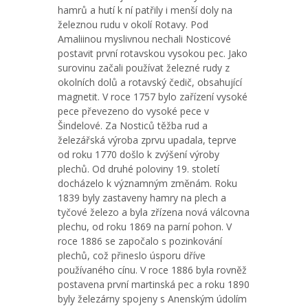
hamrů a hutí k ní patřily i menší doly na
železnou rudu v okolí Rotavy. Pod
Amaliinou myslivnou nechali Nosticové
postavit první rotavskou vysokou pec. Jako
surovinu začali používat železné rudy z
okolních dolů a rotavský čedič, obsahující
magnetit. V roce 1757 bylo zařízení vysoké
pece převezeno do vysoké pece v
Šindelové. Za Nosticů těžba rud a
železářská výroba zprvu upadala, teprve
od roku 1770 došlo k zvýšení výroby
plechů. Od druhé poloviny 19. století
docházelo k významným změnám. Roku
1839 byly zastaveny hamry na plech a
tyčové železo a byla zřízena nová válcovna
plechu, od roku 1869 na parní pohon. V
roce 1886 se započalo s pozinkování
plechů, což přineslo úsporu dříve
používaného cínu. V roce 1886 byla rovněž
postavena první martinská pec a roku 1890
byly železárny spojeny s Anenským údolím