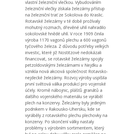
vlastní železniční vlečkou. Vybudováním
železniční vlečky získala železárny přístup
na železniční trať ze Sokolova do Kraslic.
Rotavské železárny v té době prožívaly
mohutný rozmach, dřevěné uhlí nahradilo
sokolovské hnědé uhlí. V roce 1909 činila
výroba 1170 vagonů plechu a 600 vagonů
tyčového železa. Z důvodu potřeby velkých
investic, které již Nostitzové nedokázali
financovat, se rotavské železárny spojily
petzoldovskými železárnami v Nejdku a
vznikla nová akciová společnost Rotavsko-
nejdecké železárny. Rozvoj výroby uspíšila
první světová válka produkcí pro vojenské
účely. Kromě nábojnic, plášťů granátů a
dalšího vojenského materiálu se vyráběl
plech na konzervy. Železárny byly jediným
podnikem v Rakousko-Uhersku, kde se
vyráběly z rotavského plechu plechovky na
konzervy. Po skončení války nastaly
problémy s výrobním sortimentem, který