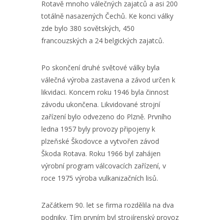
Rotavě mnoho válečných zajatců a asi 200
totálně nasazených Čechů. Ke konci války
zde bylo 380 sovětských, 450
francouzských a 24 belgických zajatců.
Po skončení druhé světové války byla
válečná výroba zastavena a závod určen k
likvidaci. Koncem roku 1946 byla činnost
závodu ukončena. Likvidované strojní
zařízení bylo odvezeno do Plzně. Prvního
ledna 1957 byly provozy připojeny k
plzeňské Škodovce a vytvořen závod
Škoda Rotava. Roku 1966 byl zahájen
výrobní program válcovacích zařízení, v
roce 1975 výroba vulkanizačních lisů.
Začátkem 90. let se firma rozdělila na dva
podniky. Tím prvním byl strojírenský provoz