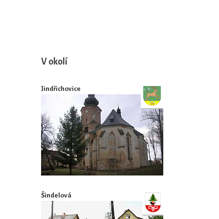
V okolí
Jindřichovice
Šindelová