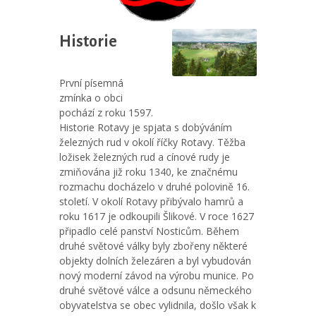
Historie
První písemná
zmínka o obci
pochází z roku 1597.
Historie Rotavy je spjata s dobýváním
železných rud v okolí říčky Rotavy. Těžba
ložisek železných rud a cínové rudy je
zmiňována již roku 1340, ke značnému
rozmachu docházelo v druhé polovině 16.
století. V okolí Rotavy přibývalo hamrů a
roku 1617 je odkoupili Šlikové. V roce 1627
připadlo celé panství Nosticům. Během
druhé světové války byly zbořeny některé
objekty dolních železáren a byl vybudován
nový moderní závod na výrobu munice. Po
druhé světové válce a odsunu německého
obyvatelstva se obec vylidnila, došlo však k