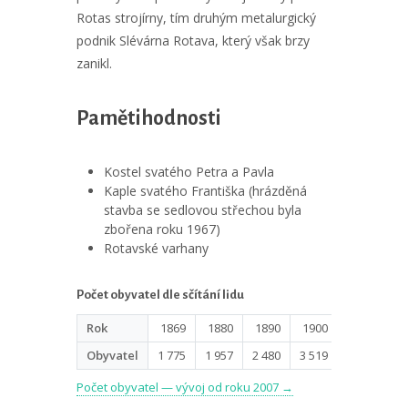
Rotas strojírny, tím druhým metalurgický
podnik Slévárna Rotava, který však brzy
zanikl.
Pamětihodnosti
Kostel svatého Petra a Pavla
Kaple svatého Františka (hrázděná
stavba se sedlovou střechou byla
zbořena roku 1967)
Rotavské varhany
Počet obyvatel dle sčítání lidu
Rok
1869
1880
1890
1900
1910
1
Obyvatel
1 775
1 957
2 480
3 519
3 631
3 
Počet obyvatel — vývoj od roku 2007 →