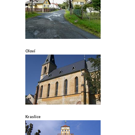
Oloví
Kraslice