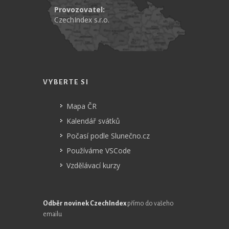
Provozovatel:
CzechIndex s.r.o.
VYBERTE SI
Mapa ČR
Kalendář svátků
Počasí podle Slunečno.cz
Používáme VSCode
Vzdělávací kurzy
Odběr novinek CzechIndex
přímo do vašeho
emailu