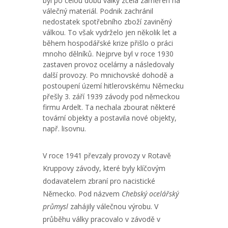
byl po celou dobu války zcela zaměřen na
válečný materiál. Podnik zachránil
nedostatek spotřebního zboží zaviněný
válkou. To však vydrželo jen několik let a
během hospodářské krize přišlo o práci
mnoho dělníků. Nejprve byl v roce 1930
zastaven provoz ocelárny a následovaly
další provozy. Po mnichovské dohodě a
postoupení území hitlerovskému Německu
přešly 3. září 1939 závody pod německou
firmu Ardelt. Ta nechala zbourat některé
tovární objekty a postavila nové objekty,
např. lisovnu.
V roce 1941 převzaly provozy v Rotavě
Kruppovy závody, které byly klíčovým
dodavatelem zbraní pro nacistické
Německo. Pod názvem
Chebský ocelářský
průmysl
zahájily válečnou výrobu. V
průběhu války pracovalo v závodě v