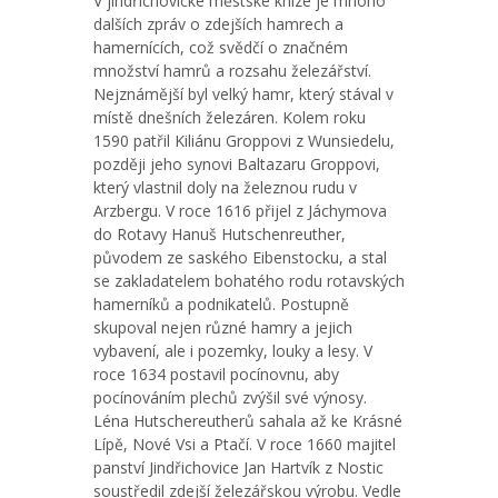
V jindřichovické městské knize je mnoho
dalších zpráv o zdejších hamrech a
hamernících, což svědčí o značném
množství hamrů a rozsahu železářství.
Nejznámější byl velký hamr, který stával v
místě dnešních železáren. Kolem roku
1590 patřil Kiliánu Groppovi z Wunsiedelu,
později jeho synovi Baltazaru Groppovi,
který vlastnil doly na železnou rudu v
Arzbergu. V roce 1616 přijel z Jáchymova
do Rotavy Hanuš Hutschenreuther,
původem ze saského Eibenstocku, a stal
se zakladatelem bohatého rodu rotavských
hamerníků a podnikatelů. Postupně
skupoval nejen různé hamry a jejich
vybavení, ale i pozemky, louky a lesy. V
roce 1634 postavil pocínovnu, aby
pocínováním plechů zvýšil své výnosy.
Léna Hutschereutherů sahala až ke Krásné
Lípě, Nové Vsi a Ptačí. V roce 1660 majitel
panství Jindřichovice Jan Hartvík z Nostic
soustředil zdejší železářskou výrobu. Vedle