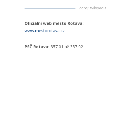
Zdroj
:
Wikipedie
Oficiální web město Rotava:
www.mestorotava.cz
PSČ Rotava:
357 01 až 357 02