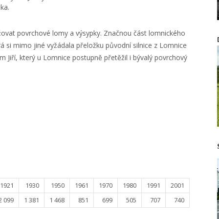
ka.
ibližovat povrchové lomy a výsypky. Značnou část lomnického
rá si mimo jiné vyžádala přeložku původní silnice z Lomnice
 Jiří, který u Lomnice postupně přetěžil i bývalý povrchový
1921
1930
1950
1961
1970
1980
1991
2001
2 099
1 381
1 468
851
699
505
707
740