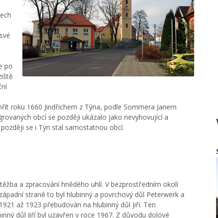
tech
 své
se po
ziště
ční
 vymřít roku 1660 Jindřichem z Týna, podle Sommera Janem
grovaných obcí se později ukázalo jako nevyhovující a
později se i Týn stal samostatnou obcí.
et těžba a zpracování hnědého uhlí. V bezprostředním okolí
ozápadní straně to byl hlubinný a povrchový důl Peterwerk a
 1921 až 1923 přebudován na hlubinný důl Jiří. Ten
nný důl Jiří byl uzavřen v roce 1967. Z důvodu dolové