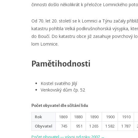
činnosti došlo několikrát k přeložce Lomnického poto
Od 70. let 20. století se k Lomnici a Týnu začaly př
katastru pohltila Velká podkrušnohorská výsypka, kte
do Boučí. Do katastru obce již zasahuje povrchový lom
lom Lomnice.
Pamětihodnosti
Kostel svatého Jiljí
Venkovský dům čp. 52
Počet obyvatel dle sčítání lidu
Rok
1869
1880
1890
1900
1910
Obyvatel
745
951
1 265
1 582
1 787
Počet obyvatel — vývoj od roku 2007 →