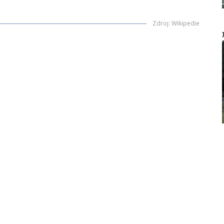
Zdroj
:
Wikipedie