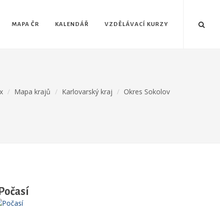
MAPA ČR
KALENDÁŘ
VZDĚLÁVACÍ KURZY
x
Mapa krajů
Karlovarský kraj
Okres Sokolov
Počasí