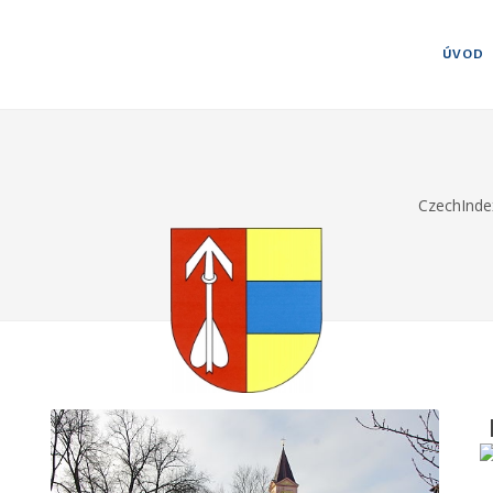
ÚVOD
CzechInde