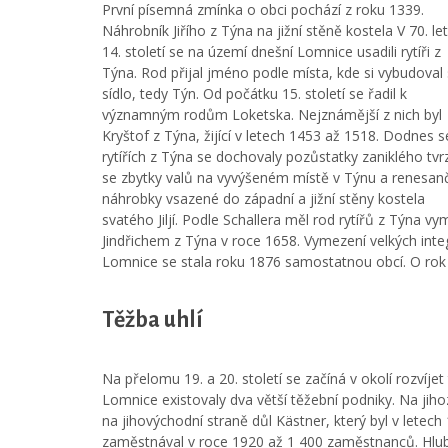
První písemná zmínka o obci pochází z roku 1339.
Náhrobník Jiřího z Týna na jižní stěně kostela V 70. le
14. století se na území dnešní Lomnice usadili rytíři z
Týna. Rod přijal jméno podle místa, kde si vybudoval
sídlo, tedy Týn. Od počátku 15. století se řadil k
významným rodům Loketska. Nejznámější z nich byl
Kryštof z Týna, žijící v letech 1453 až 1518. Dodnes 
rytířích z Týna se dochovaly pozůstatky zaniklého tvr
se zbytky valů na vyvýšeném místě v Týnu a renesan
náhrobky vsazené do západní a jižní stěny kostela
svatého Jiljí. Podle Schallera měl rod rytířů z Týna
Jindřichem z Týna v roce 1658. Vymezení velkých inte
Lomnice se stala roku 1876 samostatnou obcí. O rok 
Těžba uhlí
Na přelomu 19. a 20. století se začíná v okolí rozvíj
Lomnice existovaly dva větší těžební podniky. Na jih
na jihovýchodní straně důl Kästner, který byl v letech
zaměstnával v roce 1920 až 1 400 zaměstnanců. Hlubi