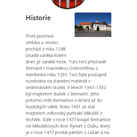
Historie
První písemná
zmínka o vesnici
pochází z roku 1248.
Osada vznikla kolem
dnes již zaniklé tvrze. Tuto tvrz přestavěl
Bernard s manželkou Dobroněhou z
Kamberka roku 1293. Tvrz byla postupně
rozebrána na stavební materiál v
sedmnáctém století. V letech 1347–1352
byl majitelem Bušek z Bernartic. Jeho
potomci měli Bernartice v držení až do
husitských válek. Roku 1431 se stal
majitelem zvíkovský purkrabí Mikuláš z
Krchleb. Dále v roce 1477 koupil Bernartice
od Mikulášových dcer Rynart z Dubu, který
je v roce 1477 prodal pánům z Lažan a na