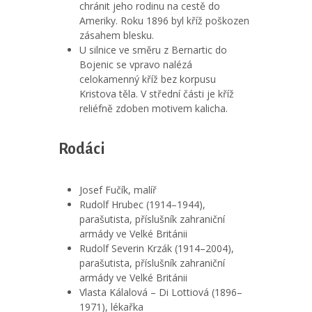
chránit jeho rodinu na cestě do
Ameriky. Roku 1896 byl kříž poškozen
zásahem blesku.
U silnice ve směru z Bernartic do
Bojenic se vpravo nalézá
celokamenný kříž bez korpusu
Kristova těla. V střední části je kříž
reliéfně zdoben motivem kalicha.
Rodáci
Josef Fučík, malíř
Rudolf Hrubec (1914–1944),
parašutista, příslušník zahraniční
armády ve Velké Británii
Rudolf Severin Krzák (1914–2004),
parašutista, příslušník zahraniční
armády ve Velké Británii
Vlasta Kálalová – Di Lottiová (1896–
1971), lékařka