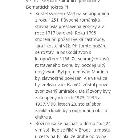
Viz též|Seznam kulturních památek v
Bernarticích (okres Pí
Kostel svatého Martina se připomíná
z roku 1251. Původně románská
stavba byla přestavěna goticky a v
roce 1717 barokně. Roku 1795
shořela při požáru velká část obce,
fara i kostelní věž. Při tomto požáru
se roztavil a poškodil zvon s
letopočtem 1186. Ze sebraných kusů
roztaveného zvonu byl později ulitý
nový zvon. Byl pojmenován Martin a
byl slavnostně pověšen. Ale ve válce
byl zrekvírován. Na věži zůstal pouze
zvon zvaný umíráček. Další zvony byly
zakoupeny v letech 1923, 1934 a
1937. V 90. letech 20. století sbor
zanikl a kaple byla odprodána obci a
chátrala.
Boží muka se nachází u domu čp. 224
v místě, kde se říká V Brodci. u mostu
u cesty na Bílinku ze druhé poloviny