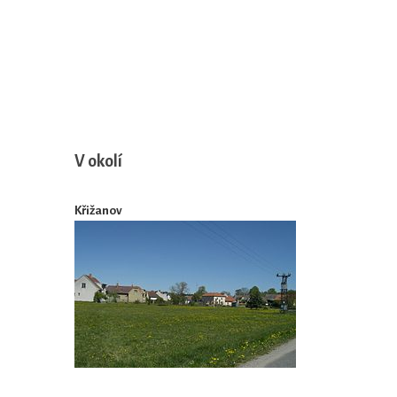
V okolí
Křižanov