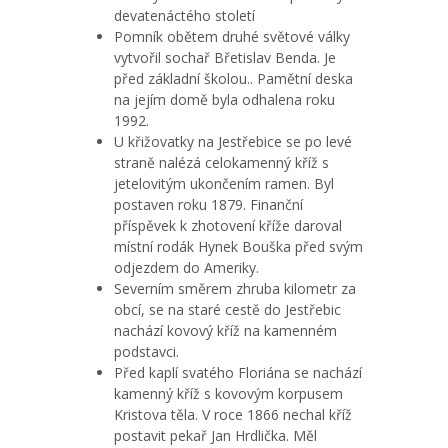
devatenáctého století
Pomník obětem druhé světové války
vytvořil sochař Břetislav Benda. Je
před základní školou.. Pamětní deska
na jejím domě byla odhalena roku
1992.
U křižovatky na Jestřebice se po levé
straně nalézá celokamenný kříž s
jetelovitým ukončením ramen. Byl
postaven roku 1879. Finanční
příspěvek k zhotovení kříže daroval
místní rodák Hynek Bouška před svým
odjezdem do Ameriky.
Severním směrem zhruba kilometr za
obcí, se na staré cestě do Jestřebic
nachází kovový kříž na kamenném
podstavci.
Před kaplí svatého Floriána se nachází
kamenný kříž s kovovým korpusem
Kristova těla. V roce 1866 nechal kříž
postavit pekař Jan Hrdlička. Měl