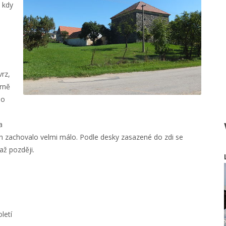
 kdy
rz,
rně
ho
a
ch zachovalo velmi málo. Podle desky zasazené do zdi se
až později.
letí