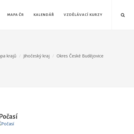
MAPA ČR
KALENDÁŘ
VZDĚLÁVACÍ KURZY
pa krajů
Jihočeský kraj
Okres České Budějovice
Počasí