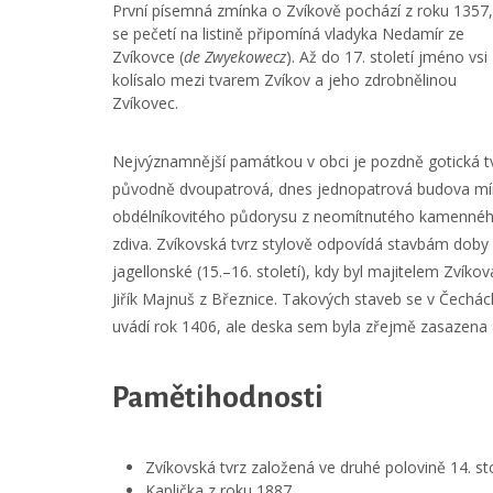
První písemná zmínka o Zvíkově pochází z roku 1357,
se pečetí na listině připomíná vladyka Nedamír ze
Zvíkovce (
de Zwyekowecz
). Až do 17. století jméno vsi
kolísalo mezi tvarem Zvíkov a jeho zdrobnělinou
Zvíkovec.
Nejvýznamnější památkou v obci je pozdně gotická tv
původně dvoupatrová, dnes jednopatrová budova mí
obdélníkovitého půdorysu z neomítnutého kamenné
zdiva. Zvíkovská tvrz stylově odpovídá stavbám doby
jagellonské (15.–16. století), kdy byl majitelem Zvíkov
Jiřík Majnuš z Březnice. Takových staveb se v Čechá
uvádí rok 1406, ale deska sem byla zřejmě zasazena 
Pamětihodnosti
Zvíkovská tvrz založená ve druhé polovině 14. sto
Kaplička z roku 1887