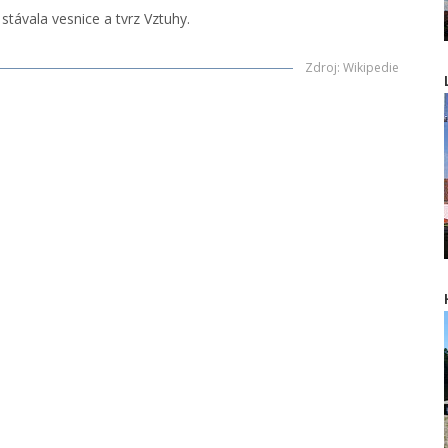
távala vesnice a tvrz Vztuhy.
Zdroj
:
Wikipedie