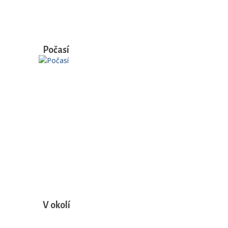
Počasí
V okolí