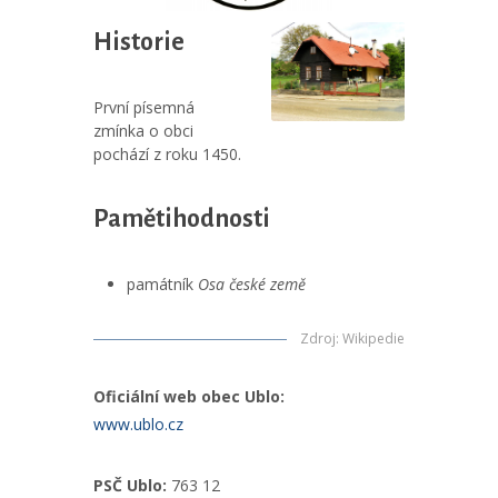
Historie
První písemná
zmínka o obci
pochází z roku 1450.
Pamětihodnosti
památník
Osa české země
Zdroj
:
Wikipedie
Oficiální web obec Ublo:
www.ublo.cz
PSČ Ublo:
763 12