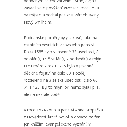
poddaným se choval velmi tvrdě, avšak
zasadil se o povýšení Vizovic v roce 1570
na město a nechal postavit zámek zvaný
Nový Smilheim.
Poddanské poměry byly takové, jako na
ostatních vesnicích vizovského panství.
Roku 1585 bylo v Jasenné 33 usedlostí, 8
pololánů, 16 čtvrtlánů, 7 podsedků a mlýn.
Dle urbáře z roku 1775 bylo v Jasenné
dědičné fojství na čísle 60. Později
rozděleno na 3 selské usedlosti, číslo 60,
71 a 125. Byl to mlýn, při němž byla i pila,
ale na nestálé vodě.
V roce 1574 koupila panství Anna Kropáčka
z Nevědomí, která povolila obsazovat faru
jen kněžími evangelického vyznání. V