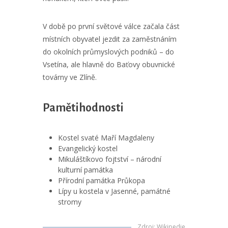
V době po první světové válce začala část
místních obyvatel jezdit za zaměstnáním
do okolních průmyslových podniků – do
Vsetína, ale hlavně do Baťovy obuvnické
továrny ve Zlíně.
Pamětihodnosti
Kostel svaté Maří Magdaleny
Evangelický kostel
Mikuláštíkovo fojtství – národní
kulturní památka
Přírodní památka Průkopa
Lípy u kostela v Jasenné, památné
stromy
Zdroj
:
Wikipedie