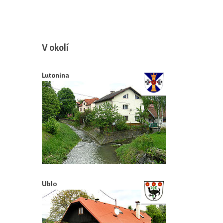
V okolí
Lutonina
Ublo