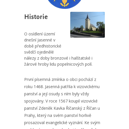
Historie
O osídlení území
dnešní Jasenné v
době předhistorické
svědčí ojedinělé
nálezy z doby bronzové i halštatské i
žárové hroby lidu popelnicových polí.
První písemná zmínka o obci pochází z
roku 1468. Jasenná patřila k vizovickému
panství a její osudy s ním byly vždy
spojovány. V roce 1567 koupil vizovické
panství Zdeněk Kavka Říčanský z Říčan u
Prahy, který na svém panství horlivě
prosazoval evangelické vyznání. Ke svým