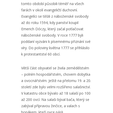
tomto období působili téměř na všech
farách v okolí evangeličtí duchovní.
Evangelíci se těšili z náboženské svobody
až do roku 1594, kdy panství koupil
Emerich Dóczy, který začal potlačovat
náboženské svobody. V roce 1777 byli
poddaní vyzváni k písemnému přiznání své
víry. Do poloviny května 1777 se přihlásilo
k protestantství 60 obcí.
Větší část obyvatel se živila zemědělstvím
– polním hospodářstvím, chovem dobytka
a ovocnářstvím. Ještě na přelomu 19. a 20.
století zde bylo velmi rozšířeno salašnictví.
V katastru obce bývalo až 18 salaší po 100
až 200 ovcí. Na salaši býval bača, který se
zabýval přípravou žinčice, a valach s
honákem, kteří ovce pásli.