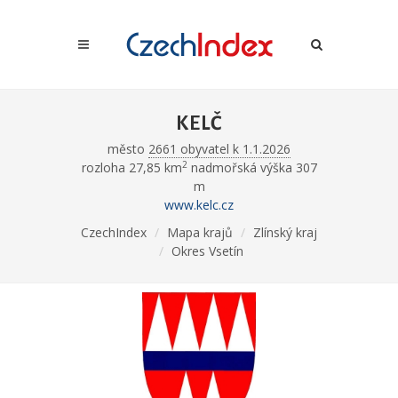
KELČ
město
2661 obyvatel k 1.1.2026
2
rozloha 27,85 km
nadmořská výška 307
m
www.kelc.cz
CzechIndex
Mapa krajů
Zlínský kraj
Okres Vsetín