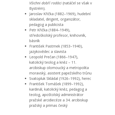
Všichni dobří rodáci
(natáčel se však v
Bystrém).
Jaroslav Křička (1882–1969), hudební
skladatel, dirigent, organizátor,
pedagog a publicista
Petr Křička (1884–1949),
středoškolský profesor, knihovník,
básník
František Pastrnek (1853–1940),
jazykovědec a slavista
Leopold Prečan (1866–1947),
katolický teolog a kněz – 11.
arcibiskup olomoucký a metropolita
moravský, asistent papežského trůnu
Svatopluk Skládal (1926–1992), herec
František Tomášek (1899–1992),
kardinál, katolický kněz, pedagog a
teolog, apoštolský administrátor
pražské arcidiecéze a 34. arcibiskup
pražský a primas český