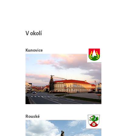
V okolí
Kunovice
Rouské