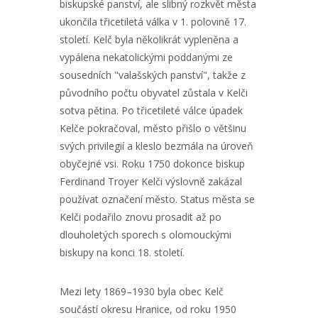
biskupské panství, ale slibný rozkvět města
ukončila třicetiletá válka v 1. polovině 17.
století. Kelč byla několikrát vypleněna a
vypálena nekatolickými poddanými ze
sousedních "valašských panství", takže z
původního počtu obyvatel zůstala v Kelči
sotva pětina. Po třicetileté válce úpadek
Kelče pokračoval, město přišlo o většinu
svých privilegií a kleslo bezmála na úroveň
obyčejné vsi. Roku 1750 dokonce biskup
Ferdinand Troyer Kelči výslovně zakázal
používat označení město. Status města se
Kelči podařilo znovu prosadit až po
dlouholetých sporech s olomouckými
biskupy na konci 18. století.
Mezi lety 1869–1930 byla obec Kelč
součástí okresu Hranice, od roku 1950