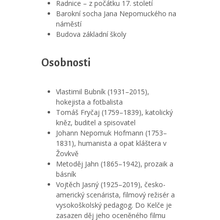
Radnice – z počátku 17. století
Barokní socha Jana Nepomuckého na
náměstí
Budova základní školy
Osobnosti
Vlastimil Bubník (1931–2015),
hokejista a fotbalista
Tomáš Fryčaj (1759–1839), katolický
kněz, buditel a spisovatel
Johann Nepomuk Hofmann (1753–
1831), humanista a opat kláštera v
Žovkvě
Metoděj Jahn (1865–1942), prozaik a
básník
Vojtěch Jasný (1925–2019), česko-
americký scenárista, filmový režisér a
vysokoškolský pedagog. Do Kelče je
zasazen děj jeho oceněného filmu