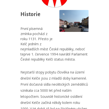
Historie
První písemná
zmínka pochází z
roku 1131. Přesto je
Kelč jedním z
nejmladších měst České republiky, neboť
teprve 1. července 1994 navrátil Parlament
České republiky Kelči status města.
Nejstarší stopy pobytu člověka na území
dnešní Kelče jsou z mladší doby kamenné.
První dočasná sídla neolitických zemědělců
vznikala cca 5000 let před naším
letopočtem. Souvislé historické osídlení
dnešní Kelče začíná někdy kolem roku
1000. V té době již byl na Strážném uložen