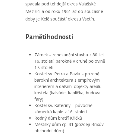
spadala pod tehdejší okres Valašské
Meziříčí a od roku 1961 až do současné
doby je Kelč součástí okresu Vsetín.
Pamětihodnosti
Zámek – renesanční stavba z 80. let
16. století, barokně v druhé polovině
17. století
Kostel sv. Petra a Pavla – pozdně
barokní architektura s empírovým
interiérem a dalšími objekty areálu
kostela (kalvárie, kaplička, budova
fary)
Kostel sv. Kateřiny – původně
zámecká kaple z 16. století
Rodný dům bratří Křičků
Městský dům čp. 31 (později Brixův
obchodní dům)