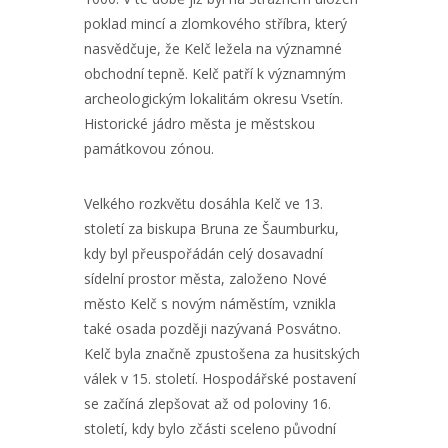
poklad mincí a zlomkového stříbra, který
nasvědčuje, že Kelč ležela na významné
obchodní tepně. Kelč patří k významným
archeologickým lokalitám okresu Vsetín.
Historické jádro města je městskou
památkovou zónou.
Velkého rozkvětu dosáhla Kelč ve 13.
století za biskupa Bruna ze Šaumburku,
kdy byl přeuspořádán celý dosavadní
sídelní prostor města, založeno Nové
město Kelč s novým náměstím, vznikla
také osada později nazývaná Posvátno.
Kelč byla značně zpustošena za husitských
válek v 15. století. Hospodářské postavení
se začíná zlepšovat až od poloviny 16.
století, kdy bylo zčásti sceleno původní