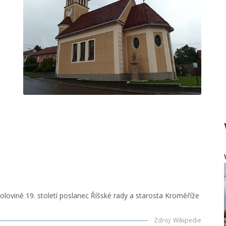
polovině 19. století poslanec Říšské rady a starosta Kroměříže
Zdroj
:
Wikipedie