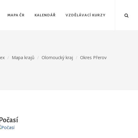
MAPA ČR
KALENDÁŘ
VZDĚLÁVACÍ KURZY
dex
Mapa krajů
Olomoucký kraj
Okres Přerov
Počasí