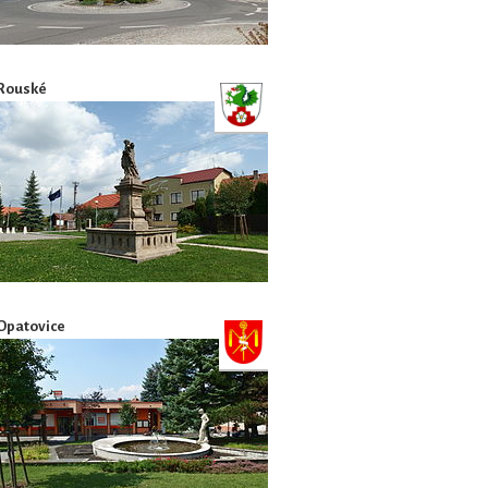
Rouské
Opatovice