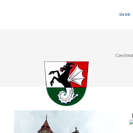
ÚVOD
CzechIn