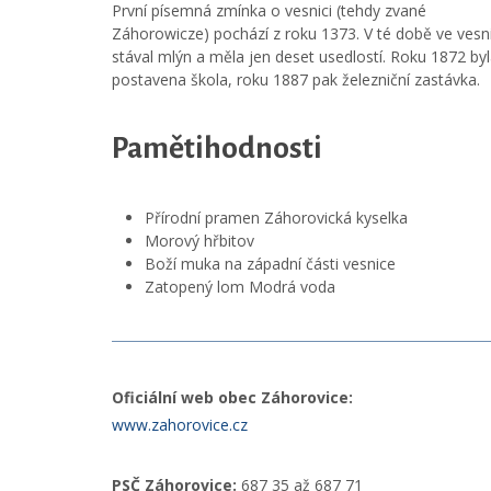
První písemná zmínka o vesnici (tehdy zvané
Záhorowicze) pochází z roku 1373. V té době ve vesni
stával mlýn a měla jen deset usedlostí. Roku 1872 by
postavena škola, roku 1887 pak železniční zastávka.
Pamětihodnosti
Přírodní pramen Záhorovická kyselka
Morový hřbitov
Boží muka na západní části vesnice
Zatopený lom Modrá voda
Oficiální web obec Záhorovice:
www.zahorovice.cz
PSČ Záhorovice:
687 35 až 687 71