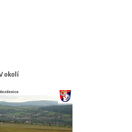
V okolí
Nezdenice