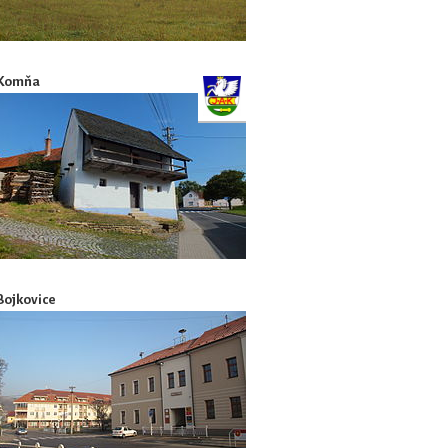
Komňa
Bojkovice