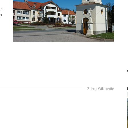
ci
la
Zdroj
:
Wikipedie