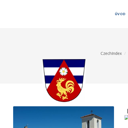
ÚVOD
CzechIndex