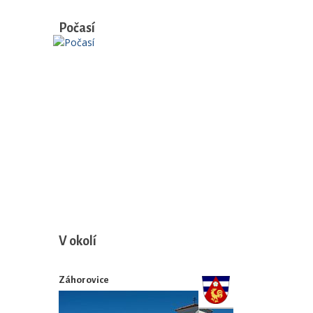
Počasí
V okolí
Záhorovice