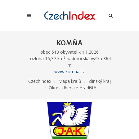
KOMŇA
obec
513 obyvatel k 1.1.2026
2
rozloha 16,37 km
nadmořská výška 364
m
www.komna.cz
CzechIndex
Mapa krajů
Zlínský kraj
Okres Uherské Hradiště