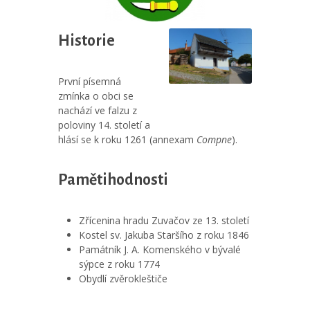
Historie
První písemná
zmínka o obci se
nachází ve falzu z
poloviny 14. století a
hlásí se k roku 1261 (annexam
Compne
).
Pamětihodnosti
Zřícenina hradu Zuvačov ze 13. století
Kostel sv. Jakuba Staršího z roku 1846
Památník J. A. Komenského v bývalé
sýpce z roku 1774
Obydlí zvěrokleštiče