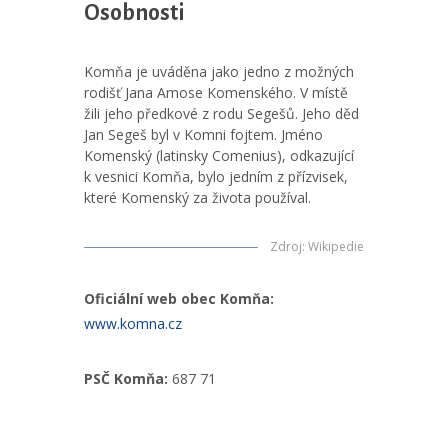
Osobnosti
Komňa je uváděna jako jedno z možných
rodišť Jana Amose Komenského. V místě
žili jeho předkové z rodu Segešů. Jeho děd
Jan Segeš byl v Komni fojtem. Jméno
Komenský (latinsky Comenius), odkazující
k vesnici Komňa, bylo jedním z přízvisek,
které Komenský za života používal.
Zdroj
:
Wikipedie
Oficiální web obec Komňa:
www.komna.cz
PSČ Komňa:
687 71