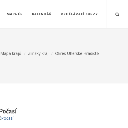
MAPA ČR
KALENDÁŘ
VZDĚLÁVACÍ KURZY
Mapa krajů
Zlínský kraj
Okres Uherské Hradiště
Počasí