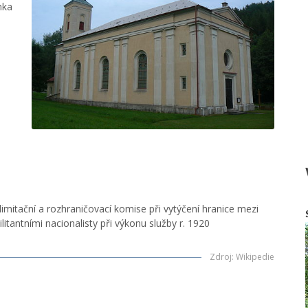
nka
limitační a rozhraničovací komise při vytýčení hranice mezi
tantními nacionalisty při výkonu služby r. 1920
Zdroj
:
Wikipedie