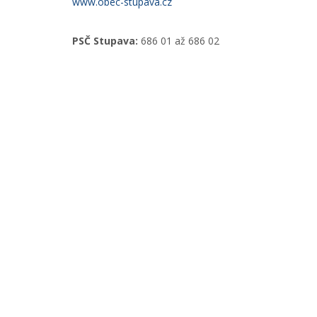
www.obec-stupava.cz
PSČ Stupava:
686 01 až 686 02