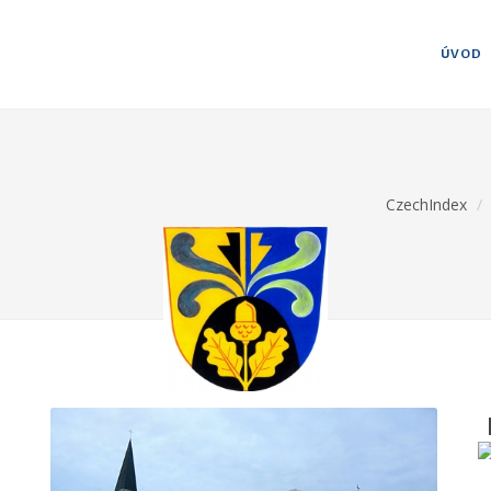
ÚVOD
CzechIndex