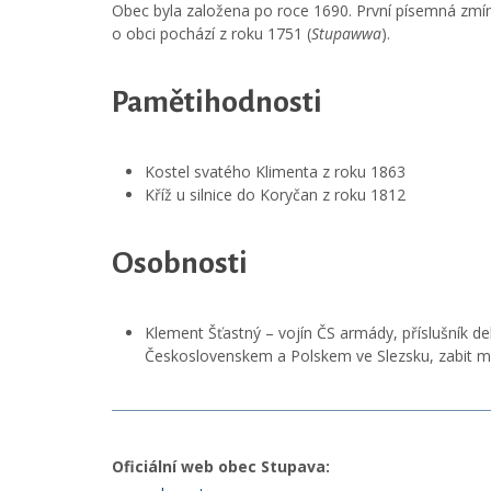
Obec byla založena po roce 1690. První písemná zmí
o obci pochází z roku 1751 (
Stupawwa
).
Pamětihodnosti
Kostel svatého Klimenta z roku 1863
Kříž u silnice do Koryčan z roku 1812
Osobnosti
Klement Šťastný – vojín ČS armády, příslušník de
Československem a Polskem ve Slezsku, zabit mili
Oficiální web obec Stupava: