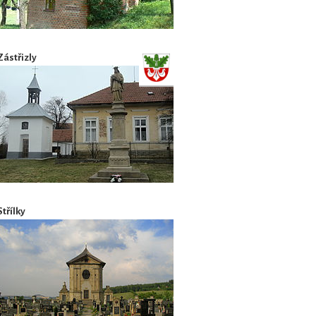
Zástřizly
Střílky