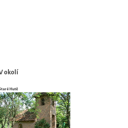
V okolí
Staré Hutě