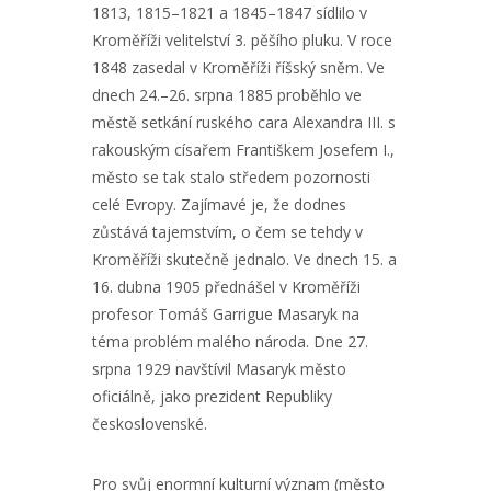
1813, 1815–1821 a 1845–1847 sídlilo v
Kroměříži velitelství 3. pěšího pluku. V roce
1848 zasedal v Kroměříži říšský sněm. Ve
dnech 24.–26. srpna 1885 proběhlo ve
městě setkání ruského cara Alexandra III. s
rakouským císařem Františkem Josefem I.,
město se tak stalo středem pozornosti
celé Evropy. Zajímavé je, že dodnes
zůstává tajemstvím, o čem se tehdy v
Kroměříži skutečně jednalo. Ve dnech 15. a
16. dubna 1905 přednášel v Kroměříži
profesor Tomáš Garrigue Masaryk na
téma problém malého národa. Dne 27.
srpna 1929 navštívil Masaryk město
oficiálně, jako prezident Republiky
československé.
Pro svůj enormní kulturní význam (město