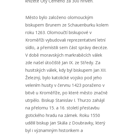
knížete Oty Černého za 300 hřiven.
Město bylo založeno olomouckým
biskupem Brunem ze Schauenburku kolem
roku 1263. Olomoučtí biskupové v
Kroměříži vybudovali reprezentativní letní
sídlo, a přemístili sem část správy diecéze.
V době moravských markraběcích válek
zde našel útočiště Jan IX. ze Středy. Za
husitských válek, kdy byl biskupem Jan XII.
Železný, bylo katolické vojsko pod jeho
velením husity v červnu 1423 poraženo v
bitvě u Kroměříže, po které město značně
utrpělo. Biskup Stanislav I. Thurzo zahájil
na přelomu 15. a 16. století přestavbu
gotického hradu na zámek. Roku 1550
udělil biskup Jan Skála z Doubravky, který
byl i významným historikem a