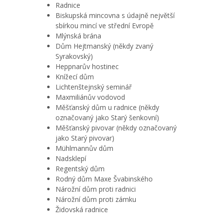
Radnice
Biskupská mincovna s údajně největší
sbírkou mincí ve střední Evropě
Mlýnská brána
Dům Hejtmanský (někdy zvaný
Syrakovský)
Heppnarův hostinec
Knížecí dům
Lichtenštejnský seminář
Maxmiliánův vodovod
Měšťanský dům u radnice (někdy
označovaný jako Starý šenkovní)
Měšťanský pivovar (někdy označovaný
jako Starý pivovar)
Mühlmannův dům
Nadsklepí
Regentský dům
Rodný dům Maxe Švabinského
Nárožní dům proti radnici
Nárožní dům proti zámku
Židovská radnice