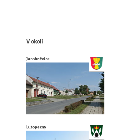
V okolí
Jarohněvice
Lutopecny