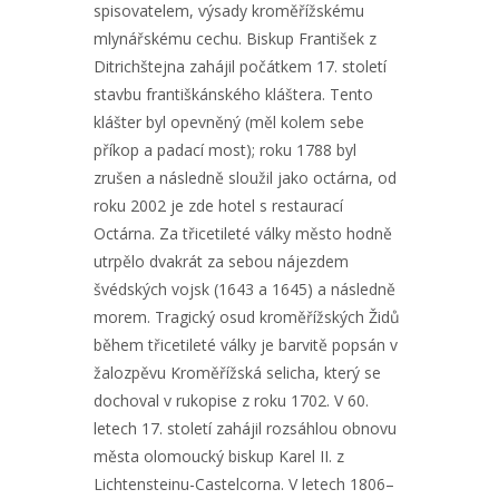
spisovatelem, výsady kroměřížskému
mlynářskému cechu. Biskup František z
Ditrichštejna zahájil počátkem 17. století
stavbu františkánského kláštera. Tento
klášter byl opevněný (měl kolem sebe
příkop a padací most); roku 1788 byl
zrušen a následně sloužil jako octárna, od
roku 2002 je zde hotel s restaurací
Octárna. Za třicetileté války město hodně
utrpělo dvakrát za sebou nájezdem
švédských vojsk (1643 a 1645) a následně
morem. Tragický osud kroměřížských Židů
během třicetileté války je barvitě popsán v
žalozpěvu Kroměřížská selicha, který se
dochoval v rukopise z roku 1702. V 60.
letech 17. století zahájil rozsáhlou obnovu
města olomoucký biskup Karel II. z
Lichtensteinu-Castelcorna. V letech 1806–