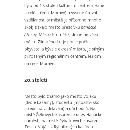
bylo od 17. století kulturním centrem Hané
a celé střední Moravy) a vysoké úrovni
vzdělanosti (v městě je přítomno mnoho
škol) získalo město přezdívku
hanácké
Athény
. Město Kroměříž, druhé největší
město Zlínského kraje podle počtu
obyvatel a bývalé okresní město, je silným
přirozeným regionálním centrem, ležícím
na řece Moravě.
20. století
Město bylo známo jako město vojáků
(dvoje kasárny), studentů (množství škol
středního vzdělávání) a důchodců. Na
místě Žižkových kasáren je dnes Hanácké
náměstí, na místě Rybalkových kasáren
Tesco. Vojáci z Rybalkových kasáren