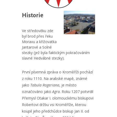
Historie
Ve středověku zde
byl brod přes řeku
Moravu a křižovatka
Jantarové a Solné
stezky (jež byla faktickým pokračováním
slavné Hedvábné stezky).
První písemná zpráva o Kroměříži pochází
z roku 1110. Na arabské mapě, známé
jako
Tabula Rogeriana
, je město
označováno jako
Agra
. Roku 1207 potvrdil
Přemysl Otakar I. olomouckému biskupovi
Robertovi držbu vsi Kroměříže, kterou
koupil jeho předchůdce biskup Jan II. od