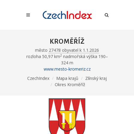
KROMĚŘÍŽ
město
27478 obyvatel k 1.1.2026
2
rozloha 50,97 km
nadmořská výška 190–
324 m
www.mesto-kromeriz.cz
CzechIndex
Mapa krajů
Zlínský kraj
Okres Kroměříž