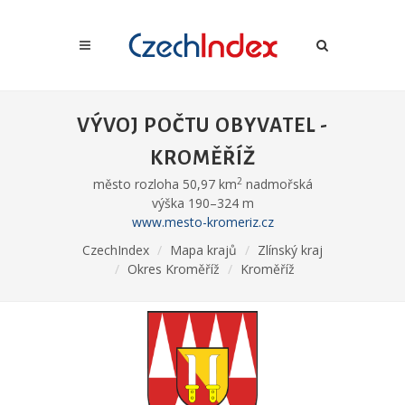
VÝVOJ POČTU OBYVATEL -
KROMĚŘÍŽ
2
město rozloha 50,97 km
nadmořská
výška 190–324 m
www.mesto-kromeriz.cz
CzechIndex
Mapa krajů
Zlínský kraj
Okres Kroměříž
Kroměříž