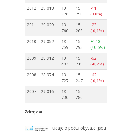
2012
29 018
13
15
-11
728
290
(0,0%)
2011
29 029
13
15
-23
760
269
(-0,1%)
2010
29 052
13
15
+140
759
293
(+0,5%)
2009
28 912
13
15
-62
693
219
(-0,2%)
2008
28 974
13
15
-42
727
247
(-0,1%)
2007
29 016
13
15
-
736
280
Zdroj dat
Údaje o počtu obyvatel jsou