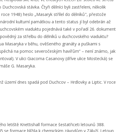
Duchcovská stávka. Čtyři dělníci byli zastřeleni, několik
o roce 1948) heslo „Masaryk střílel do dělníků", přestože
 národní kulturní památkou a tento status jí byl odebrán až
 duchcovském viaduktu pojednává také v pořadí 26. dokument
ovědný za střelbu do dělníků u duchcovského viaduktu?
gua Masaryka v běhu, ověšeného granáty a puškami s
k spěchá na pomoc severočeským havířům“ – není známo, jak
toval). V ulici Giacoma Casanovy (dříve ulice Mostecká) se
máše G. Masaryka.
ichž území dnes spadá pod Duchcov – Hrdlovky a Liptic. V roce
ho letiště Knettishall formace šestatřiceti letounů 388.
5 se formace blížila k chemickým závodům v Záluží. Letoun