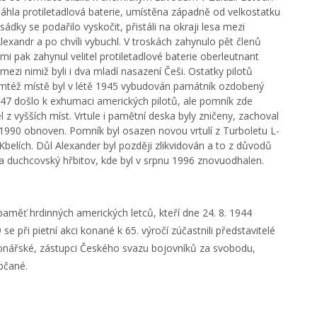
sáhla protiletadlová baterie, umístěna západně od velkostatku
ky se podařilo vyskočit, přistáli na okraji lesa mezi
xandr a po chvíli vybuchl. V troskách zahynulo pět členů
i pak zahynul velitel protiletadlové baterie oberleutnant
mezi nimiž byli i dva mladí nasazení Češi. Ostatky pilotů
Na tomtéž místě byl v létě 1945 vybudován památník ozdobený
 1947 došlo k exhumaci amerických pilotů, ale pomník zde
 z vyšších míst. Vrtule i pamětní deska byly zničeny, zachoval
1990 obnoven. Pomník byl osazen novou vrtulí z Turboletu L-
belích. Důl Alexander byl později zlikvidován a to z důvodů
na duchcovský hřbitov, kde byl v srpnu 1996 znovuodhalen.
měť hrdinných amerických letců, kteří dne 24. 8. 1944
se při pietní akci konané k 65. výročí zúčastnili představitelé
onářské, zástupci Českého svazu bojovníků za svobodu,
bčané.