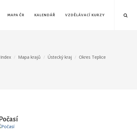
MAPA ČR
KALENDÁŘ
VZDĚLÁVACÍ KURZY
Index
Mapa krajů
Ústecký kraj
Okres Teplice
Počasí