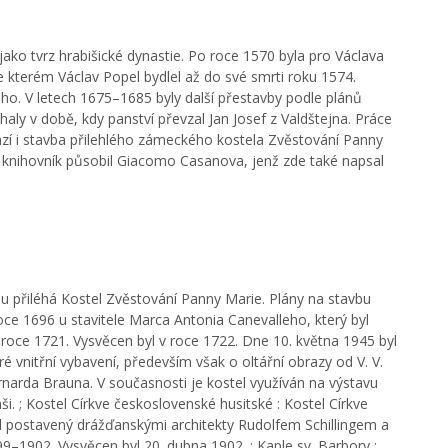
ako tvrz hrabišické dynastie. Po roce 1570 byla pro Václava
 kterém Václav Popel bydlel až do své smrti roku 1574.
alliho. V letech 1675–1685 byly další přestavby podle plánů
haly v době, kdy panství převzal Jan Josef z Valdštejna. Práce
zí i stavba přilehlého zámeckého kostela Zvěstování Panny
o knihovník působil Giacomo Casanova, jenž zde také napsal
u přiléhá Kostel Zvěstování Panny Marie. Plány na stavbu
roce 1696 u stavitele Marca Antonia Canevalleho, který byl
roce 1721. Vysvěcen byl v roce 1722. Dne 10. května 1945 byl
é vnitřní vybavení, především však o oltářní obrazy od V. V.
narda Brauna. V současnosti je kostel využíván na výstavu
i. ; Kostel Církve československé husitské : Kostel Církve
el postavený drážďanskými architekty Rudolfem Schillingem a
99–1902. Vysvěcen byl 20. dubna 1902. ; Kaple sv. Barbory :