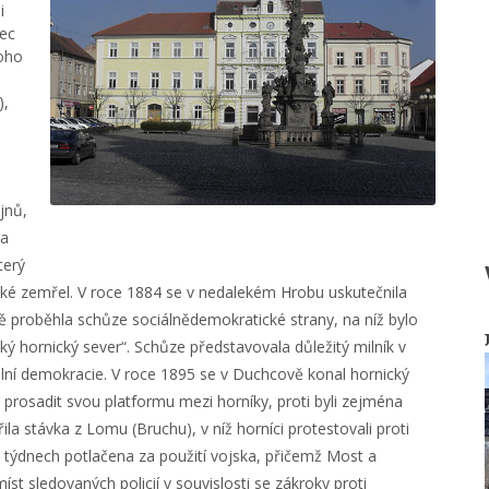
i
bec
noho
),
jnů,
na
terý
také zemřel. V roce 1884 se v nedalekém Hrobu uskutečnila
ě proběhla schůze sociálnědemokratické strany, na níž bylo
ý hornický sever“. Schůze představovala důležitý milník v
ální demokracie. V roce 1895 se v Duchcově konal hornický
prosadit svou platformu mezi horníky, proti byli zejména
ila stávka z Lomu (Bruchu), v níž horníci protestovali proti
ýdnech potlačena za použití vojska, přičemž Most a
st sledovaných policií v souvislosti se zákroky proti