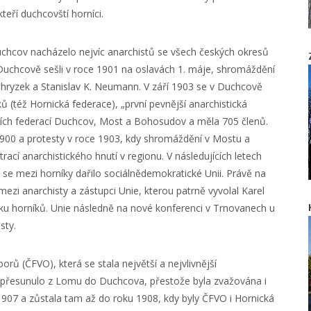
teří duchcovští horníci.
Duchcov nacházelo nejvíc anarchistů se všech českých okresů
v Duchcově sešli v roce 1901 na oslavách 1. máje, shromáždění
ohryzek a Stanislav K. Neumann. V září 1903 se v Duchcově
 (též Hornická federace), „první pevnější anarchistická
ních federací Duchcov, Most a Bohosudov a měla 705 členů.
1900 a protesty v roce 1903, kdy shromáždění v Mostu a
cí anarchistického hnutí v regionu. V následujících letech
 se mezi horníky dařilo sociálnědemokratické Unii. Právě na
ezi anarchisty a zástupci Unie, kterou patrně vyvolal Karel
ávku horníků. Unie následně na nové konferenci v Trnovanech u
sty.
ů (ČFVO), která se stala největší a nejvlivnější
dlo přesunulo z Lomu do Duchcova, přestože byla zvažována i
907 a zůstala tam až do roku 1908, kdy byly ČFVO i Hornická