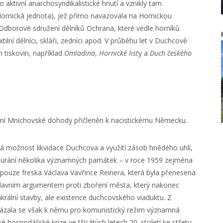
aktivní anarchosyndikalistické hnutí a vznikly tam
ornická jednota), jež přímo navazovala na Hornickou
 Odborové sdružení dělníků Ochrana, které vedle horníků
tilní dělníci, skláři, zedníci apod. V průběhu let v Duchcově
 tiskovin, například
Omladina
,
Hornické list
y a
Duch českého
ení Mnichovské dohody přičleněn k nacistickému Německu.
ná možnost likvidace Duchcova a využití zásob hnědého uhlí,
ourání několika významných památek – v roce 1959 zejména
 pouze freska Václava Vavřince Reinera, která byla přenesena
hlavním argumentem proti zboření města, který nakonec
rální stavby, ale existence duchcovského viaduktu. Z
 vázala se však k němu pro komunistický režim významná
 hospodářské krize ve třicátých letech 20. století ke střetu