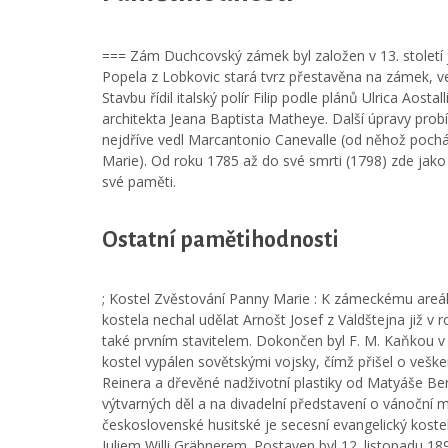
=== Zám Duchcovský zámek byl založen v 13. století j
Popela z Lobkovic stará tvrz přestavěna na zámek, ve
Stavbu řídil italský polír Filip podle plánů Ulrica Aost
architekta Jeana Baptista Matheye. Další úpravy probí
nejdříve vedl Marcantonio Canevalle (od něhož pochá
Marie). Od roku 1785 až do své smrti (1798) zde jak
své paměti.
Ostatní pamětihodnosti
; Kostel Zvěstování Panny Marie : K zámeckému areál
kostela nechal udělat Arnošt Josef z Valdštejna již v 
také prvním stavitelem. Dokončen byl F. M. Kaňkou v 
kostel vypálen sovětskými vojsky, čímž přišel o vešker
Reinera a dřevěné nadživotní plastiky od Matyáše Ber
výtvarných děl a na divadelní představení o vánoční mš
československé husitské je secesní evangelický kost
Juliem Willi Gräbnerem. Postaven byl 12. listopadu 18