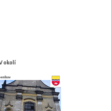
V okolí
Jeníkov