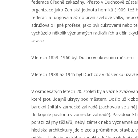
federace úředně zakázány. Přesto v Duchcově zůstalo 
organizace jako Zemská jednota horníků (1909, též H
federaci a fungovala až do první světové války, nebo
sdružovalo i jiné profese, jako byli cukrovarní nebo tex
vycházelo několik významných radikálních a dělnických
severu
.
V letech 1853–1960 byl Duchcov okresním městem.
V letech 1938 až 1945 byl Duchcov v důsledku uzavř
V osmdesátých letech 20. století byla vážně zvažova
které jsou údajně ukryty pod městem. Došlo už k zb
barokní špitál v zámecké zahradě (zachovala se z něj
do kopule pavilonu v zámecké zahradě). Paradoxně 
porazil zájmy těžařů, nebyl zámek nebo významné sak
hlediska architektury jde o zcela průměrnou stavbu,
událost. U duchcovského viaduktu došlo v období velké