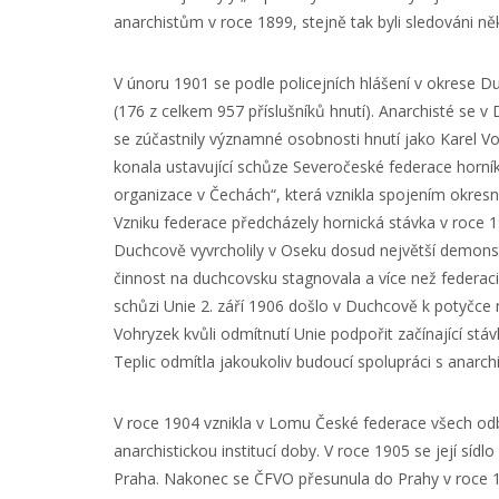
anarchistům v roce 1899, stejně tak byli sledováni něk
V únoru 1901 se podle policejních hlášení v okrese 
(176 z celkem 957 příslušníků hnutí). Anarchisté se 
se zúčastnily významné osobnosti hnutí jako Karel V
konala ustavující schůze Severočeské federace horníků
organizace v Čechách“, která vznikla spojením okres
Vzniku federace předcházely hornická stávka v roce 
Duchcově vyvrcholily v Oseku dosud největší demonstra
činnost na duchcovsku stagnovala a více než federaci
schůzi Unie 2. září 1906 došlo v Duchcově k potyčce m
Vohryzek kvůli odmítnutí Unie podpořit začínající st
Teplic odmítla jakoukoliv budoucí spolupráci s anarchi
V roce 1904 vznikla v Lomu České federace všech odbor
anarchistickou institucí doby. V roce 1905 se její sí
Praha. Nakonec se ČFVO přesunula do Prahy v roce 1