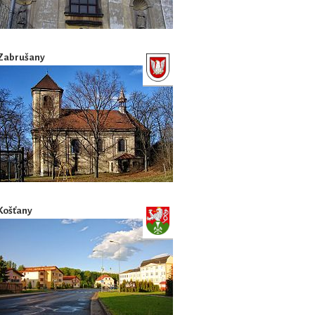
Zabrušany
Košťany