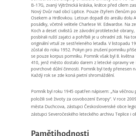
B-17G, zvaný Výtržnická kráska, krátce před cílem za
Nový Dvůr nad obcí Liptice. Pouze čtyřem členům posád
Osekem a Hrdlovkou. Letoun dopadl do areálu dolu Ale
posádky, včetně velitele Charlese W. Edwardse. Na zem
Koch a deset civilistů ze závodní protiletecké obrany, 
posbírali ruští zajatci a pohřbili je u ohradní zdi. 
originální vrtulí ze sestřeleného letadla. V listopadu
zůstal do roku 1952. Pokyn pro zrušení pomníku přišel
se pouze korpus pomníku. Pomník však byl 8. května 
410, jenž město dostalo darem z letecké opravny ve K
povrchové důlní činnosti. Pomník byl tedy přenesen 
Každý rok se zde koná pietní shromáždění.
Pomník byl roku 1945 opatřen nápisem: „Na věčnou pa
položili své životy za osvobození Evropy“. V roce 2009 
města Duchcova, zástupci Československé obce legi
zástupci Severočeského leteckého archivu Teplice i o
Pamětihodnosti