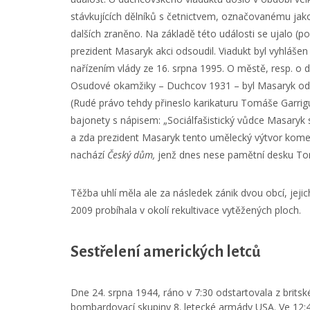
stávkujících dělníků s četnictvem, označovanému jako 
dalších zraněno. Na základě této události se ujalo (p
prezident Masaryk akci odsoudil. Viadukt byl vyhlášen
nařízením vlády ze 16. srpna 1995. O městě, resp. o
Osudové okamžiky – Duchcov 1931 – byl Masaryk odp
(Rudé právo tehdy přineslo karikaturu Tomáše Garri
bajonety s nápisem: „Sociálfašistický vůdce Masary
a zda prezident Masaryk tento umělecký výtvor komen
nachází
Český dům,
jenž dnes nese pamětní desku To
Těžba uhlí měla ale za následek zánik dvou obcí, jej
2009 probíhala v okolí rekultivace vytěžených ploch.
Sestřelení amerických letců
Dne 24. srpna 1944, ráno v 7:30 odstartovala z britské
bombardovací skupiny 8. letecké armády USA. Ve 12:4