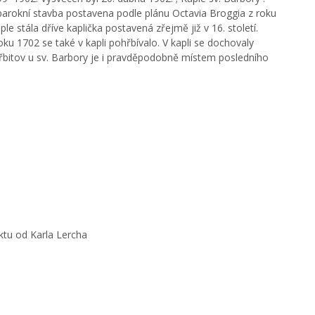
arokní stavba postavena podle plánu Octavia Broggia z roku
e stála dříve kaplička postavená zřejmě již v 16. století.
oku 1702 se také v kapli pohřbívalo. V kapli se dochovaly
 hřbitov u sv. Barbory je i pravděpodobně místem posledního
tu od Karla Lercha