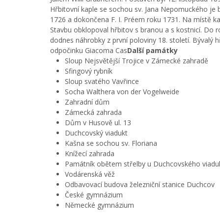
Hřbitovní kaple se sochou sv. Jana Nepomuckého je b
1726 a dokončena F. I. Préem roku 1731. Na místě kapl
Stavbu obklopoval hřbitov s branou a s kostnicí. Do r
dodnes náhrobky z první poloviny 18. století. Bývalý
odpočinku Giacoma Cas
Další památky
Sloup Nejsvětější Trojice v Zámecké zahradě
Sfingový rybník
Sloup svatého Vavřince
Socha Walthera von der Vogelweide
Zahradní dům
Zámecká zahrada
Dům v Husově ul. 13
Duchcovský viadukt
Kašna se sochou sv. Floriana
Knížecí zahrada
Památník obětem střelby u Duchcovského viaduk
Vodárenská věž
Odbavovací budova železniční stanice Duchcov
České gymnázium
Německé gymnázium