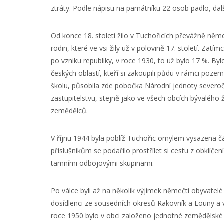
ztráty. Podle nápisu na památníku 22 osob padlo, da
Od konce 18. století žilo v Tuchořicích převážně něm
rodin, které ve vsi žily už v polovině 17. století. Zat
po vzniku republiky, v roce 1930, to už bylo 17 %. By
českých oblastí, kteří si zakoupili půdu v rámci poze
školu, působila zde pobočka Národní jednoty severo
zastupitelstvu, stejně jako ve všech obcích bývaléh
zemědělců.
V říjnu 1944 byla poblíž Tuchořic omylem vysazena č
příslušníkům se podařilo prostřílet si cestu z obklíčen
tamními odbojovými skupinami.
Po válce byli až na několik výjimek němečtí obyvatelé 
dosídlenci ze sousedních okresů Rakovník a Louny a v
roce 1950 bylo v obci založeno jednotné zemědělské d