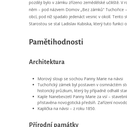
později bylo v zámku zřízeno zemědělské učiliště. V r
něm – pod názvem Domov „Bez zámků“ Tuchořice – do
obcí, pod níž spadalo jedenáct vesnic v okolí. Tento 
Starostou se stal Ladislav Kubiska, který tuto funkci o
Pamětihodnosti
Architektura
Morový sloup se sochou Panny Marie na návsi
Tuchořický zámek byl postaven v osmnáctém stol
historický průzkum, který by případně odhalil sta
Kaple Nanebevzetí Panny Marie za vsí – stavebn
přistavěna novogotická předsíň. Zařízení novodo
Kaplička na návsi – z roku 1850.
Přírodní památky