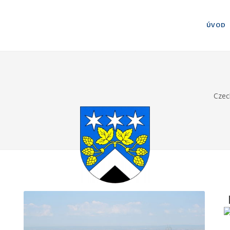
ÚVOD
Czec