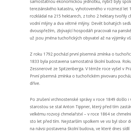
samostatnou ekonomickou jednotku, nýbrž byly spolu
tereziánského katastru, vyhotoveného v rozmezí let 1
rozkládal na 215 hektarech, z toho 2 hektary tvořily
vodní mlýny a dva větrné mlýny. Devět bohatých sedl
dvouspřežím, zbývající hospodáři pracovali na pansk
už jsou jména tuchořických obyvatel až na výjimky 
Z roku 1792 pochází první písemná zmínka o tuchořick
1833 byla postavena samostatná školní budova. Roku 
Zessnerové ze Spitzenberga. V témže roce vyšel v Pr
První písemná zmínka o tuchořickém pivovaru pochází 
dříve.
Po zrušení vrchnostenské správy v roce 1849 došlo i 
starostou se stal Anton Tippner, který před tím zastáv
velkému rozvoji chmelařství – v roce 1864 se chmelnic
sto let před tím. Nejstarším spolkem ve vsi byl sbor 
na návsi postavena školní budova, ve které dnes sídlí