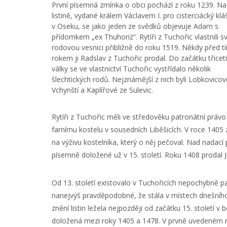
První písemná zmínka o obci pochází z roku 1239. Na
listině, vydané králem Václavem I. pro cisterciácký klá
v Oseku, se jako jeden ze svědků objevuje Adam s
přídomkem „ex Thuhoriz“. Rytíři z Tuchořic vlastnili s
rodovou vesnici přibližně do roku 1519. Někdy před t
rokem ji Radslav z Tuchořic prodal. Do začátku třiceti
války se ve vlastnictví Tuchořic vystřídalo několik
šlechtických rodů. Nejznámější z nich byli Lobkovicov
Vchynští a Kaplířové ze Sulevic.
Rytíři z Tuchořic měli ve středověku patronátní právo
farnímu kostelu v sousedních Liběšicích. V roce 1405 
na výživu kostelníka, který o něj pečoval. Nad nadací
písemně doložené už v 15. století. Roku 1408 prodal J
Od 13. století existovalo v Tuchořicích nepochybně p
nanejvýš pravděpodobné, že stála v místech dnešního z
znění listin ležela nejpozději od začátku 15. století v
doložená mezi roky 1405 a 1478. V prvně uvedeném roce