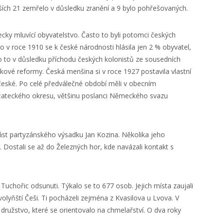
lších 21 zemřelo v důsledku zranění a 9 bylo pohřešovaných.
ecky mluvící obyvatelstvo. Často to byli potomci českých
ímco v roce 1910 se k české národnosti hlásila jen 2 % obyvatel,
lo to v důsledku příchodu českých kolonistů ze sousedních
mkové reformy. Česká menšina si v roce 1927 postavila vlastní
české. Po celé předválečné období měli v obecním
o žateckého okresu, většinu poslanci Německého svazu
ást partyzánského výsadku Jan Kozina. Několika jeho
í. Dostali se až do Železných hor, kde navázali kontakt s
Tuchořic odsunuti. Týkalo se to 677 osob. Jejich místa zaujali
olyňští Češi. Ti pocházeli zejména z Kvasilova u Lvova. V
ružstvo, které se orientovalo na chmelařství. O dva roky