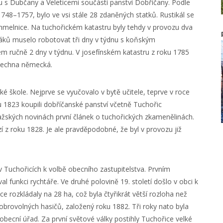
 s Dubčany a Veleticemi součástí panství Dobříčany. Podle
748–1757, bylo ve vsi stále 28 zdaněných statků. Rustikál se
 chmelnice. Na tuchořickém katastru byly tehdy v provozu dva
áků muselo robotovat tři dny v týdnu s koňským
ém ručně 2 dny v týdnu. V josefínském katastru z roku 1785
všechna německá.
é škole. Nejprve se vyučovalo v bytě učitele, teprve v roce
1823 koupili dobříčanské panství včetně Tuchořic
ažských novinách první článek o tuchořických zkamenělinách.
z roku 1828. Je ale pravděpodobné, že byl v provozu již
v Tuchořicích k volbě obecního zastupitelstva. Prvním
al funkci rychtáře. Ve druhé polovině 19. století došlo v obci k
e rozkládaly na 28 ha, což byla čtyřikrát větší rozloha než
dobrovolných hasičů, založený roku 1882. Tři roky nato byla
 obecní úřad. Za první světové války postihly Tuchořice velké