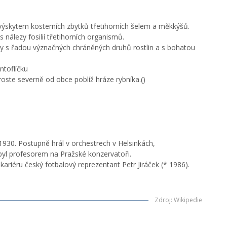
 výskytem kosterních zbytků třetihorních šelem a měkkýšů.
nálezy fosilií třetihorních organismů.
y s řadou význačných chráněných druhů rostlin a s bohatou
ntoflíčku
ste severně od obce poblíž hráze rybníka.()
1930. Postupně hrál v orchestrech v Helsinkách,
byl profesorem na Pražské konzervatoři.
ariéru český fotbalový reprezentant Petr Jiráček (* 1986).
Zdroj
:
Wikipedie