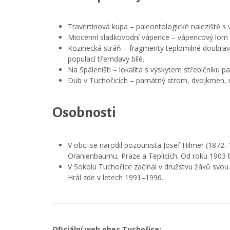
Travertinová kupa – paleontologické naleziště s
Miocenní sladkovodní vápence – vápencový lom s 
Kozinecká stráň – fragmenty teplomilné doubrav
populací třemdavy bílé.
Na Spáleništi – lokalita s výskytem střebíčníku pa
Dub v Tuchořicích – památný strom, dvojkmen, ro
Osobnosti
V obci se narodil pozounista Josef Hilmer (1872–
Oranienbaumu, Praze a Teplicích. Od roku 1903 
V Sokolu Tuchořice začínal v družstvu žáků svou k
Hrál zde v letech 1991–1996.
Oficiální web obec Tuchořice: