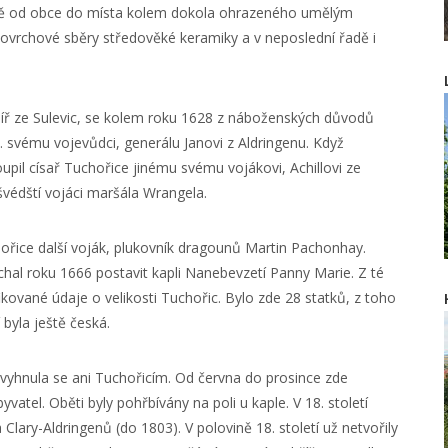
verně od obce do místa kolem dokola ohrazeného umělým
vrchové sběry středověké keramiky a v neposlední řadě i
líř ze Sulevic, se kolem roku 1628 z náboženských důvodů
. svému vojevůdci, generálu Janovi z Aldringenu. Když
upil císař Tuchořice jinému svému vojákovi, Achillovi ze
švédští vojáci maršála Wrangela.
chořice další voják, plukovník dragounů Martin Pachonhay.
echal roku 1666 postavit kapli Nanebevzetí Panny Marie. Z té
ifikované údaje o velikosti Tuchořic. Bylo zde 28 statků, z toho
 byla ještě česká.
vyhnula se ani Tuchořicím. Od června do prosince zde
atel. Oběti byly pohřbívány na poli u kaple. V 18. století
Clary-Aldringenů (do 1803). V polovině 18. století už netvořily