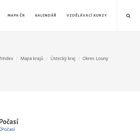
MAPA ČR
KALENDÁŘ
VZDĚLÁVACÍ KURZY
hIndex
Mapa krajů
Ústecký kraj
Okres Louny
Počasí