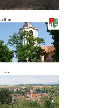
Liběšice
Hřivice