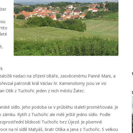
šter
vou
ímto
leté
é,
 k
založili nadaci na zřízení oltáře, zasvěcenému Panně Marii, a
 převzal patronát král Václav IV. Kamenolomy jsou ve vsi
an Otík z Tuchořic jeden z nich městu Žatec.
anské sídlo. Jeho podoba se v průběhu staletí proměňovala. Je
ámku. Rytíři z Tuchořic ale měli ještě jedno sídlo. Podle
 bezprostřední blízkosti Tuchořic tvrz Újezd. Je písemně
 na ní sídlil Matyáš, bratr Otíka a Jana z Tuchořic. S velkou