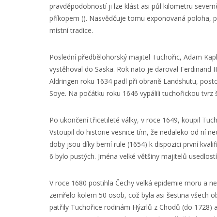
pravděpodobností ji lze klást asi půl kilometru se
příkopem (). Nasvědčuje tomu exponovaná poloha, po
místní tradice.
Poslední předbělohorský majitel Tuchořic, Adam Kap
vystěhoval do Saska. Rok nato je daroval Ferdinand II
Aldringen roku 1634 padl při obraně Landshutu, posto
Soye. Na počátku roku 1646 vypálili tuchořickou tvrz 
Po ukončení třicetileté války, v roce 1649, koupil Tu
Vstoupil do historie vesnice tím, že nedaleko od ní n
doby jsou díky berní rule (1654) k dispozici první kval
6 bylo pustých. Jména velké většiny majitelů usedlostí
V roce 1680 postihla Čechy velká epidemie moru a ne
zemřelo kolem 50 osob, což byla asi šestina všech obyv
patřily Tuchořice rodinám Hýzrlů z Chodů (do 1728) a 