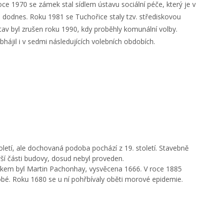
oce 1970 se zámek stal sídlem ústavu sociální péče, který je v
dnes. Roku 1981 se Tuchořice staly tzv. střediskovou
stav byl zrušen roku 1990, kdy proběhly komunální volby.
bhájil i v sedmi následujících volebních obdobích.
etí, ale dochovaná podoba pochází z 19. století. Stavebně
rší části budovy, dosud nebyl proveden.
íkem byl Martin Pachonhay, vysvěcena 1666. V roce 1885
bé. Roku 1680 se u ní pohřbívaly oběti morové epidemie.