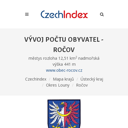
VÝVOJ POČTU OBYVATEL -
ROČOV
2
městys rozloha 12,51 km
nadmořská
výška 441 m
www.obec-rocov.cz
CzechIndex
Mapa krajů
Ústecký kraj
Okres Louny
Ročov