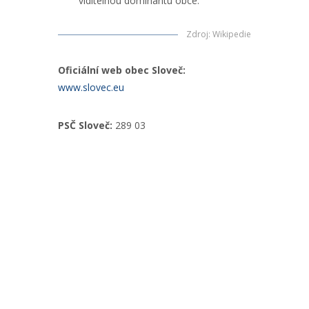
viditelnou dominantu obce.
Zdroj
:
Wikipedie
Oficiální web obec Sloveč:
www.slovec.eu
PSČ Sloveč:
289 03