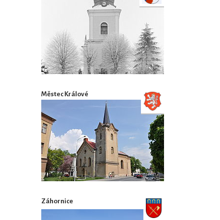
Městec Králové
Záhornice