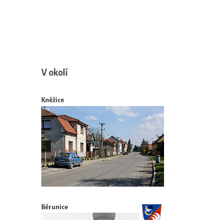
V okolí
Kněžice
Běrunice