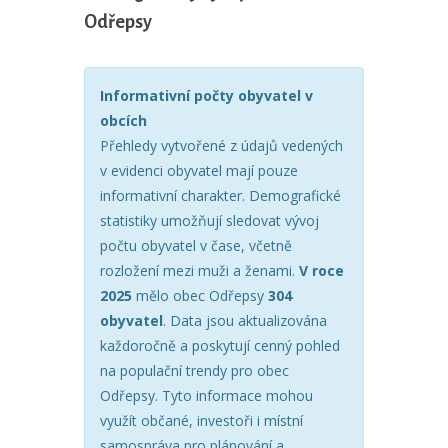
Odřepsy
Informativní počty obyvatel v
obcích
Přehledy vytvořené z údajů vedených
v evidenci obyvatel mají pouze
informativní charakter. Demografické
statistiky umožňují sledovat vývoj
počtu obyvatel v čase, včetně
rozložení mezi muži a ženami.
V roce
2025
mělo obec Odřepsy
304
obyvatel
. Data jsou aktualizována
každoročně a poskytují cenný pohled
na populační trendy pro obec
Odřepsy. Tyto informace mohou
využít občané, investoři i místní
samospráva pro plánování a