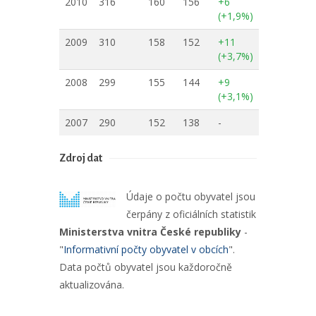
2010
316
160
156
+6
(+1,9%)
2009
310
158
152
+11
(+3,7%)
2008
299
155
144
+9
(+3,1%)
2007
290
152
138
-
Zdroj dat
Údaje o počtu obyvatel jsou
čerpány z oficiálních statistik
Ministerstva vnitra České republiky
-
"
Informativní počty obyvatel v obcích
".
Data počtů obyvatel jsou každoročně
aktualizována.