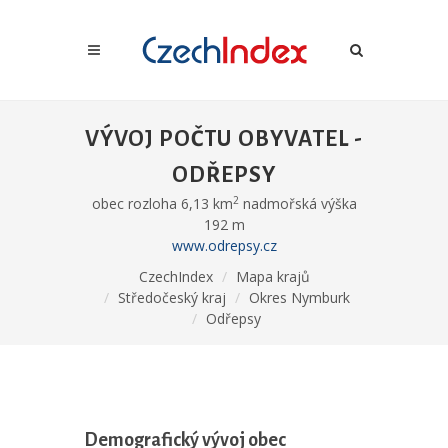
VÝVOJ POČTU OBYVATEL -
ODŘEPSY
2
obec rozloha 6,13 km
nadmořská výška
192 m
www.odrepsy.cz
CzechIndex
Mapa krajů
Středočeský kraj
Okres Nymburk
Odřepsy
Demografický vývoj obec