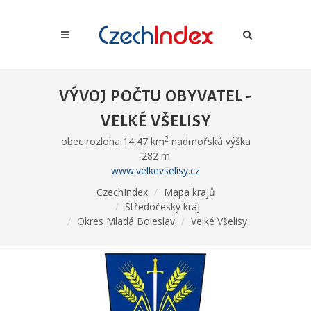
VÝVOJ POČTU OBYVATEL -
VELKÉ VŠELISY
2
obec rozloha 14,47 km
nadmořská výška
282 m
www.velkevselisy.cz
CzechIndex
Mapa krajů
Středočeský kraj
Okres Mladá Boleslav
Velké Všelisy