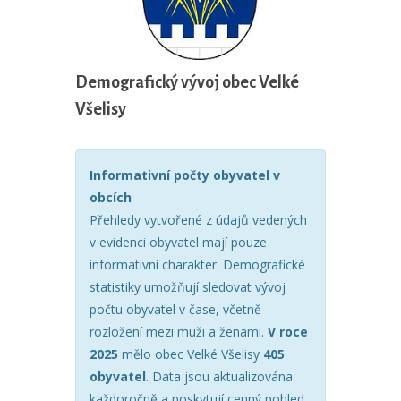
Demografický vývoj obec Velké
Všelisy
Informativní počty obyvatel v
obcích
Přehledy vytvořené z údajů vedených
v evidenci obyvatel mají pouze
informativní charakter. Demografické
statistiky umožňují sledovat vývoj
počtu obyvatel v čase, včetně
rozložení mezi muži a ženami.
V roce
2025
mělo obec Velké Všelisy
405
obyvatel
. Data jsou aktualizována
každoročně a poskytují cenný pohled