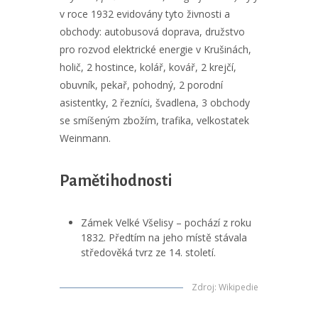
v roce 1932 evidovány tyto živnosti a
obchody: autobusová doprava, družstvo
pro rozvod elektrické energie v Krušinách,
holič, 2 hostince, kolář, kovář, 2 krejčí,
obuvník, pekař, pohodný, 2 porodní
asistentky, 2 řezníci, švadlena, 3 obchody
se smíšeným zbožím, trafika, velkostatek
Weinmann.
Pamětihodnosti
Zámek Velké Všelisy – pochází z roku
1832. Předtím na jeho místě stávala
středověká tvrz ze 14. století.
Zdroj
:
Wikipedie