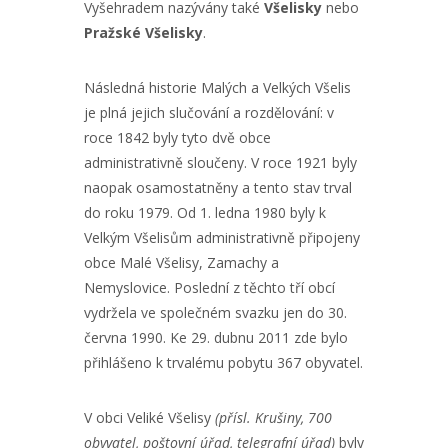
Vyšehradem nazývány také
Všelisky
nebo
Pražské Všelisky
.
Následná historie Malých a Velkých Všelis
je plná jejich slučování a rozdělování: v
roce 1842 byly tyto dvě obce
administrativně sloučeny. V roce 1921 byly
naopak osamostatněny a tento stav trval
do roku 1979. Od 1. ledna 1980 byly k
Velkým Všelisům administrativně připojeny
obce Malé Všelisy, Zamachy a
Nemyslovice. Poslední z těchto tří obcí
vydržela ve společném svazku jen do 30.
června 1990. Ke 29. dubnu 2011 zde bylo
přihlášeno k trvalému pobytu 367 obyvatel.
V obci Veliké Všelisy
(přísl. Krušiny, 700
obyvatel, poštovní úřad, telegrafní úřad)
byly