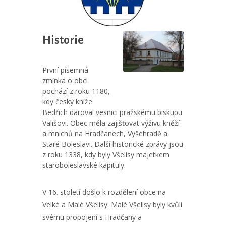
Historie
První písemná
zmínka o obci
pochází z roku 1180,
kdy český kníže
Bedřich daroval vesnici pražskému biskupu
Vališovi. Obec měla zajišťovat výživu kněží
a mnichů na Hradčanech, Vyšehradě a
Staré Boleslavi. Další historické zprávy jsou
z roku 1338, kdy byly Všelisy majetkem
staroboleslavské kapituly.
V 16. století došlo k rozdělení obce na
Velké a Malé Všelisy. Malé Všelisy byly kvůli
svému propojení s Hradčany a