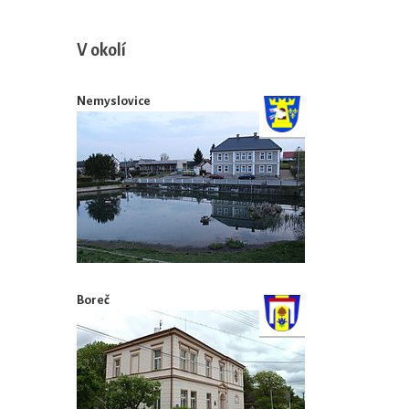
V okolí
Nemyslovice
Boreč