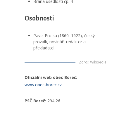
Brána usedlosti čp. 4
Osobnosti
Pavel Projsa (1860–1922), český
prozaik, novinář, redaktor a
překladatel
Zdroj
:
Wikipedie
Oficiální web obec Boreč:
www.obec-borec.cz
PSČ Boreč:
294 26