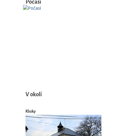
Počasí
V okolí
Kluky