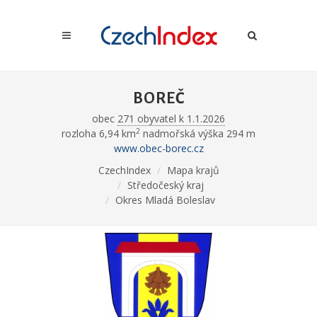
BOREČ
obec
271 obyvatel k 1.1.2026
2
rozloha 6,94 km
nadmořská výška 294 m
www.obec-borec.cz
CzechIndex
Mapa krajů
Středočeský kraj
Okres Mladá Boleslav