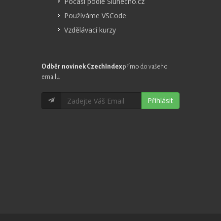
Počasí podle Slunečno.cz
Používáme VSCode
Vzdělávací kurzy
Odběr novinek CzechIndex
přímo do vašeho
emailu
Přihlásit