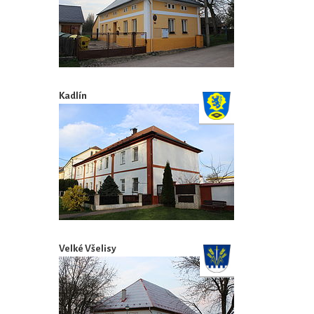
Kadlín
Velké Všelisy