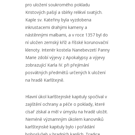
pro uložení soukromého pokladu
Kristových pašijí a sbírky relikvií svatých.
Kaple sv. Kateřiny byla vyzdobena
inkrustacemi drahými kameny a
nástěnnými malbami, a v roce 1357 byl do
ní uložen zemský kříž a říšské korunovační
klenoty. Interiér kostela Nanebevzetí Panny
Marie zdobí výjevy z Apokalypsy a výjevy
zobrazující Karla IV. při přejímání
posvátných předmětů určených k uložení
na hradě Karlštejně.
Hlavní úkol karlštejnské kapituly spočíval v
zajištění ochrany a péče o poklady, které
císař získal a měl v úmyslu na hradě uložit.
Neméně významným úkolem kanovníků
karlštejnské kapituly bylo i pořádání
bohoslužeb v hradních kaplích. Tradice