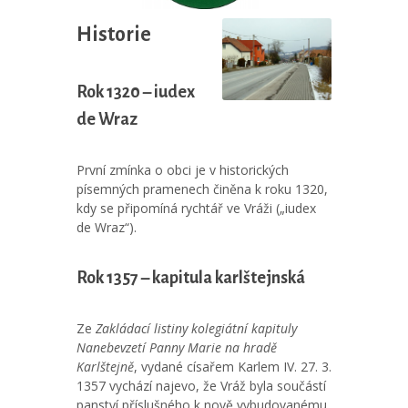
Historie
Rok 1320 – iudex
de Wraz
První zmínka o obci je v historických
písemných pramenech činěna k roku 1320,
kdy se připomíná rychtář ve Vráži („iudex
de Wraz“).
Rok 1357 – kapitula karlštejnská
Ze
Zakládací listiny kolegiátní kapituly
Nanebevzetí Panny Marie na hradě
Karlštejně
, vydané císařem Karlem IV. 27. 3.
1357 vychází najevo, že Vráž byla součástí
panství příslušného k nově vybudovanému