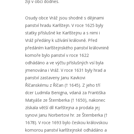
žijí v obci dodnes.
Osudy obce Vráž jsou shodné s dějinami
panství hradu Karlštejn. V roce 1625 byly
statky příslušné ke Karlštejnu a s nimi i
Vráž předány k užívání královně. Před
předáním karlštejnského panství královnině
komoře bylo panství v roce 1622
odhádáno a ve výčtu příslušných vsí byla
jmenována i Vráž. V roce 1631 byly hrad a
panství zastaveny Janu Kavkovi
Říčanskému z Říčan († 1645). Z jeho tří
dcer Ludmila Benigna, vdaná za Františka
Matyáše ze Šternberka († 1650), nakonec
získala větší díl Karlštejna a prodala jej
synovi Janu Norbertovi hr. ze Šternberka (†
1678). V roce 1693 bylo českou královskou
komorou panství karlštejnské odhádáno a