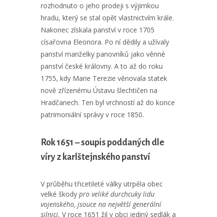
rozhodnuto o jeho prodeji s výjimkou
hradu, který se stal opět vlastnictvím krále.
Nakonec získala panství v roce 1705
císařovna Eleonora. Po ní dědily a užívaly
panství manželky panovníků jako věnné
panství české královny. A to až do roku
1755, kdy Marie Terezie věnovala statek
nově zřízenému Ústavu šlechtičen na
Hradčanech. Ten byl vrchností až do konce
patrimoniální správy v roce 1850.
Rok 1651 – soupis poddaných dle
víry z karlštejnského panství
V průběhu třicetileté války utrpěla obec
velké škody
pro veliké durchcuky lidu
vojenského, jsouce na největší generální
silnici.
V roce 1651 žil v obci jediný sedlák a