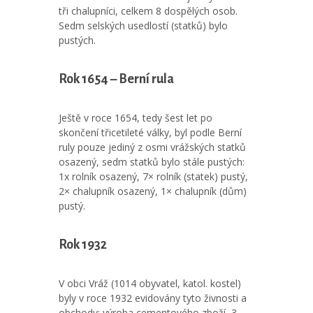
tři chalupníci, celkem 8 dospělých osob.
Sedm selských usedlostí (statků) bylo
pustých.
Rok 1654 – Berní rula
Ještě v roce 1654, tedy šest let po
skončení třicetileté války, byl podle Berní
ruly pouze jediný z osmi vrážských statků
osazený, sedm statků bylo stále pustých:
1x rolník osazený, 7× rolník (statek) pustý,
2× chalupník osazený, 1× chalupník (dům)
pustý.
Rok 1932
V obci Vráž (1014 obyvatel, katol. kostel)
byly v roce 1932 evidovány tyto živnosti a
obchody: výroba cementového zboží, 3