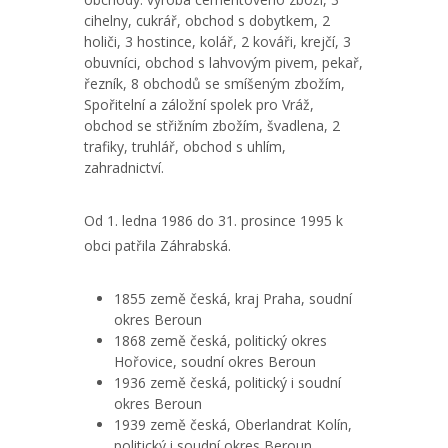
cihelny, cukrář, obchod s dobytkem, 2
holiči, 3 hostince, kolář, 2 kováři, krejčí, 3
obuvníci, obchod s lahvovým pivem, pekař,
řezník, 8 obchodů se smíšeným zbožím,
Spořitelní a záložní spolek pro Vráž,
obchod se střižním zbožím, švadlena, 2
trafiky, truhlář, obchod s uhlím,
zahradnictví.
Od 1. ledna 1986 do 31. prosince 1995 k
obci patřila Záhrabská.
1855 země česká, kraj Praha, soudní
okres Beroun
1868 země česká, politický okres
Hořovice, soudní okres Beroun
1936 země česká, politický i soudní
okres Beroun
1939 země česká, Oberlandrat Kolín,
politický i soudní okres Beroun