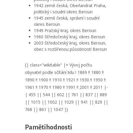
1942 země česká, Oberlandrat Praha,
politický i soudní okres Beroun
1945 země česká, správní i soudní
okres Beroun
1949 Pražský kraj, okres Beroun
1960 Středočeský kraj, okres Beroun
2003 Středočeský kraj, okres Beroun,
obec s rozšířenou působností Beroun
{| class="wikitable" |+ Vývoj počtu
obyvatel podle sčítání lidu ! 1869 !! 1880 !!
1890 !! 1900 !! 1910 !! 1921 !! 1930 !! 1950 !!
1961 !! 1970 !! 1980 !! 1991 !! 2001 !! 2011 |-
| 455 || 544 || 602 || 761 || 837 || 889
|| 1015 || 1002 || 1029 || 941 || 829 ||
768 || 861 || 1047 |}
Pamětihodnosti