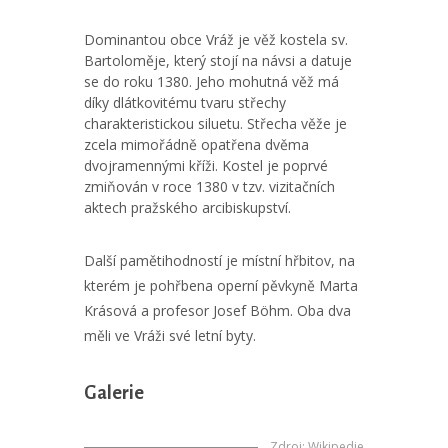
Dominantou obce Vráž je věž kostela sv.
Bartoloměje, který stojí na návsi a datuje
se do roku 1380. Jeho mohutná věž má
díky dlátkovitému tvaru střechy
charakteristickou siluetu. Střecha věže je
zcela mimořádně opatřena dvěma
dvojramennými kříži. Kostel je poprvé
zmiňován v roce 1380 v tzv. vizitačních
aktech pražského arcibiskupství.
Další pamětihodností je místní hřbitov, na
kterém je pohřbena operní pěvkyně Marta
Krásová a profesor Josef Böhm. Oba dva
měli ve Vráži své letní byty.
Galerie
Zdroj
:
Wikipedie