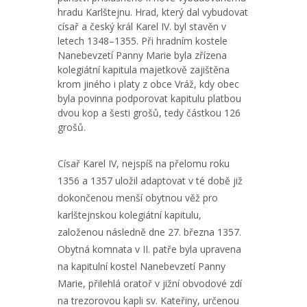
hradu Karlštejnu. Hrad, který dal vybudovat
císař a český král Karel IV. byl stavěn v
letech 1348–1355. Při hradním kostele
Nanebevzetí Panny Marie byla zřízena
kolegiátní kapitula majetkově zajištěna
krom jiného i platy z obce Vráž, kdy obec
byla povinna podporovat kapitulu platbou
dvou kop a šesti grošů, tedy částkou 126
grošů.
Císař Karel IV, nejspíš na přelomu roku
1356 a 1357 uložil adaptovat v té době již
dokončenou menší obytnou věž pro
karlštejnskou kolegiátní kapitulu,
založenou následně dne 27. března 1357.
Obytná komnata v II. patře byla upravena
na kapitulní kostel Nanebevzetí Panny
Marie, přilehlá oratoř v jižní obvodové zdí
na trezorovou kapli sv. Kateřiny, určenou