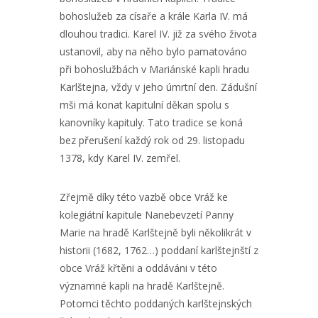
bohoslužeb za císaře a krále Karla IV. má
dlouhou tradici. Karel IV. již za svého života
ustanovil, aby na něho bylo pamatováno
při bohoslužbách v Mariánské kapli hradu
Karlštejna, vždy v jeho úmrtní den. Zádušní
mši má konat kapitulní děkan spolu s
kanovníky kapituly. Tato tradice se koná
bez přerušení každý rok od 29. listopadu
1378, kdy Karel IV. zemřel.
Zřejmě díky této vazbě obce Vráž ke
kolegiátní kapitule Nanebevzetí Panny
Marie na hradě Karlštejně byli několikrát v
historii (1682, 1762…) poddaní karlštejnští z
obce Vráž křtěni a oddáváni v této
významné kapli na hradě Karlštejně.
Potomci těchto poddaných karlštejnských