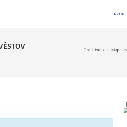
ÚVOD
ZVĚSTOV
CzechIndex
Mapa kr