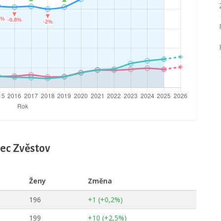
bec Zvěstov
Ženy
Změna
196
+1 (+0,2%)
199
+10 (+2,5%)