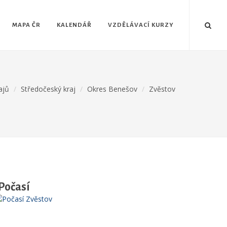
MAPA ČR
KALENDÁŘ
VZDĚLÁVACÍ KURZY
ajů
Středočeský kraj
Okres Benešov
Zvěstov
Počasí