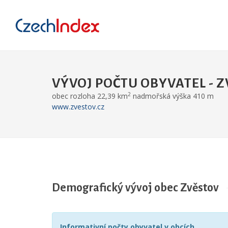
VÝVOJ POČTU OBYVATEL - 
2
obec rozloha 22,39 km
nadmořská výška 410 m
www.zvestov.cz
Demografický vývoj obec Zvěstov
Informativní počty obyvatel v obcích