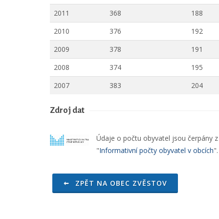
2011
368
188
2010
376
192
2009
378
191
2008
374
195
2007
383
204
Zdroj dat
Údaje o počtu obyvatel jsou čerpány z o
"
Informativní počty obyvatel v obcích
"
ZPĚT NA OBEC ZVĚSTOV