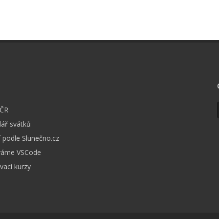
I
 ČR
ář svátků
 podle Slunečno.cz
váme VSCode
vací kurzy