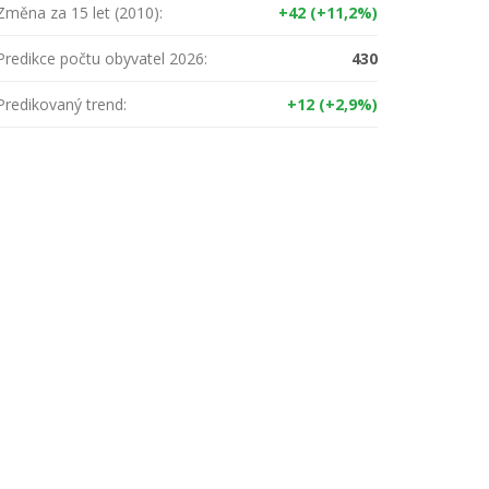
Změna za 15 let (2010):
+42 (+11,2%)
Predikce počtu obyvatel 2026:
430
Predikovaný trend:
+12 (+2,9%)