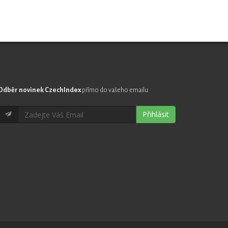
Odběr novinek CzechIndex
přímo do vašeho emailu
Přihlásit