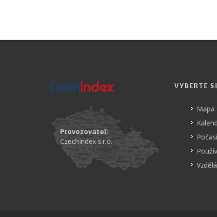
VYBERTE S
Mapa
Kalend
Provozovatel:
Počasí
CzechIndex s.r.o.
Použí
Vzdělá