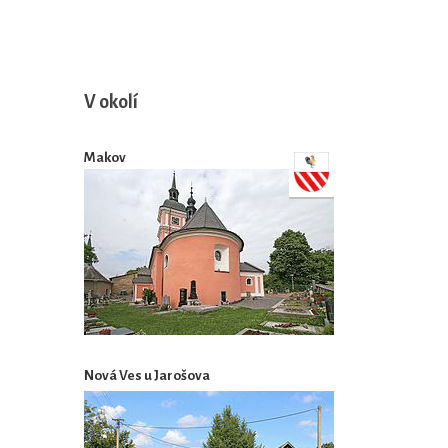
V okolí
Makov
Nová Ves u Jarošova