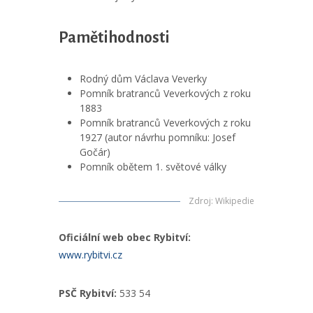
Pamětihodnosti
Rodný dům Václava Veverky
Pomník bratranců Veverkových z roku
1883
Pomník bratranců Veverkových z roku
1927 (autor návrhu pomníku: Josef
Gočár)
Pomník obětem 1. světové války
Zdroj
:
Wikipedie
Oficiální web obec Rybitví:
www.rybitvi.cz
PSČ Rybitví:
533 54