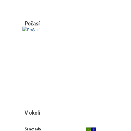
Počasí
V okolí
Srnojedy