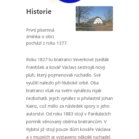
Historie
První písemná
zmínka o obci
pochází z roku 1377.
Roku 1827 tu bratranci Veverkové (sedlák
František a kovář Václav) sestrojili nový
pluh, který pojmenovali ruchadlo. Své
využití nalezlo při hluboké orbě. Oba
bratranci však na svém vynálezu nijak
nezbohatli. Jejich vynález si přivlastnil Johan
Kainz, což mělo za následek spory o jeho
autorství. Od roku 1883 stojí v Pardubicích
pomník věnovaný oběma bratrancům. V
Rybitví již stojí pouze dům kováře Václava
a v muzeích je vystaveno několik ruchadel.