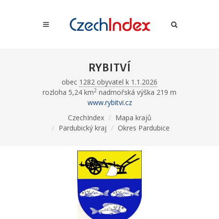
RYBITVÍ
obec
1282 obyvatel k 1.1.2026
2
rozloha 5,24 km
nadmořská výška 219 m
www.rybitvi.cz
CzechIndex
Mapa krajů
Pardubický kraj
Okres Pardubice