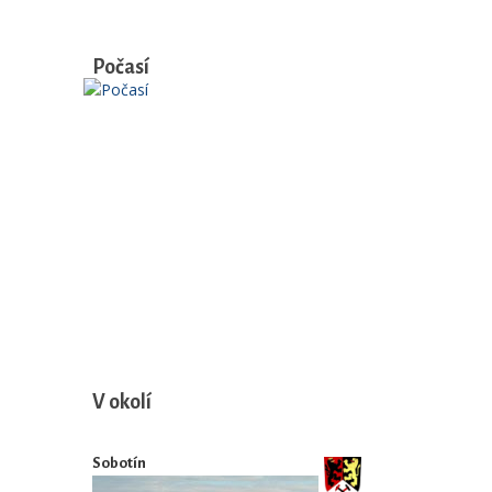
Počasí
V okolí
Sobotín