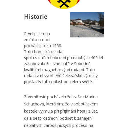
Historie
První písemná
zmínka o obci
pochází z roku 1558.
Tato hornická osada
spolu s dalšími obcemi po dlouhých 400 let
zásobovala železné hutě v Sobotíně
kvalitními magnetitovými rudami. Tato
ruda a z ní vyrobené železářské výrobky
proslavily tuto oblast po celém světě.
Z Vernířovic pocházela žebračka Marina
Schuchová, která tím, že v sobotínském
kostele vyjmula při přijímání hostii z úst,
dala bezprostřední podnět k zahájení
neblahých čarodějnických procesů na