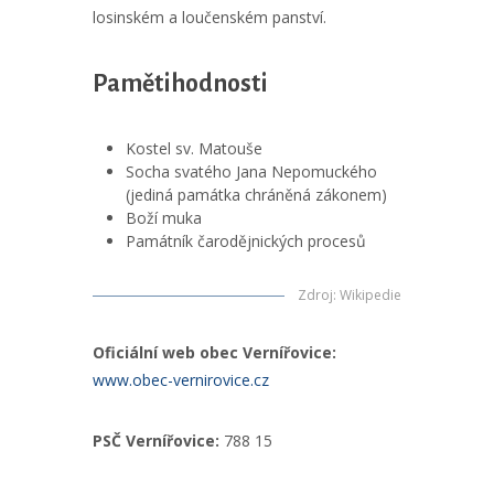
losinském a loučenském panství.
Pamětihodnosti
Kostel sv. Matouše
Socha svatého Jana Nepomuckého
(jediná památka chráněná zákonem)
Boží muka
Památník čarodějnických procesů
Zdroj
:
Wikipedie
Oficiální web obec Vernířovice:
www.obec-vernirovice.cz
PSČ Vernířovice:
788 15