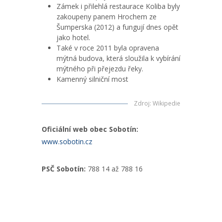
Zámek i přilehlá restaurace Koliba byly
zakoupeny panem Hrochem ze
Šumperska (2012) a fungují dnes opět
jako hotel.
Také v roce 2011 byla opravena
mýtná budova, která sloužila k vybírání
mýtného při přejezdu řeky.
Kamenný silniční most
Zdroj
:
Wikipedie
Oficiální web obec Sobotín:
www.sobotin.cz
PSČ Sobotín:
788 14 až 788 16