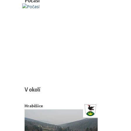
Počasí
V okolí
Hraběšice