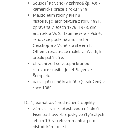
Sousoší Kalvárie (v zahradě čp. 40) –
kamenická práce z roku 1818
Mauzoleum rodiny Kleinů –
historizující architektura z roku 1881,
opravená v letech 1926–1928, dílo
architekta W. S. Baumheyera z Vídně,
renovace podle návrhu Ericha
Geschopfa z Vídně stavitelem E.
Othem, restaurace maleb U. Weith; k
areálu patří dále:
ohradní zeď se vstupní branou –
realizace stavitel Josef Bayer ze
Šumperka
park – přírodně krajinářský, založený v
roce 1880
Další, památkově nechráněné objekty:
Zámek – vznikl přestavbou někdejší
Eisenbachovy zbrojovky ve čtyřicátých
letech 19. století v romantizujícím
historickém pojetí.