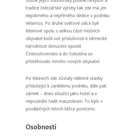
zůstal jejich sobotínský podnik nevyužit a
tradice železářské výroby tak zde má jen
nepatrného a nepřímého dědice v podniku
Velamos. Po druhé světové válce byli
Kleinové spolu s velkou částí místních
obyvatel kvůli své příslušnosti k německé
národnosti donuceni opustit
Československo a do Sobotína se
přistěhovalo mnoho nových obyvatel.
Po Kleinech zde zůstaly některé stavby
příslušející k zaniklému podniku, dále pak
zámek – dnes sloužící jako hotel a v
neposlední řadě mauzoleum. To bylo v
poválečných letech těžce poničeno.
Osobnosti