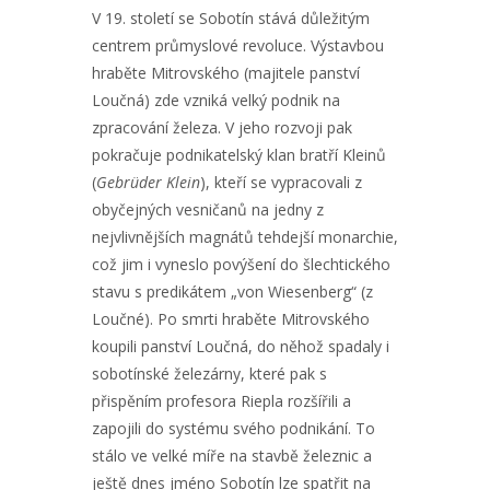
V 19. století se Sobotín stává důležitým
centrem průmyslové revoluce. Výstavbou
hraběte Mitrovského (majitele panství
Loučná) zde vzniká velký podnik na
zpracování železa. V jeho rozvoji pak
pokračuje podnikatelský klan bratří Kleinů
(
Gebrüder Klein
), kteří se vypracovali z
obyčejných vesničanů na jedny z
nejvlivnějších magnátů tehdejší monarchie,
což jim i vyneslo povýšení do šlechtického
stavu s predikátem „von Wiesenberg“ (z
Loučné). Po smrti hraběte Mitrovského
koupili panství Loučná, do něhož spadaly i
sobotínské železárny, které pak s
přispěním profesora Riepla rozšířili a
zapojili do systému svého podnikání. To
stálo ve velké míře na stavbě železnic a
ještě dnes jméno Sobotín lze spatřit na