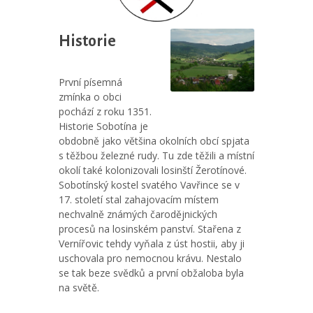
Historie
První písemná
zmínka o obci
pochází z roku 1351.
Historie Sobotína je
obdobně jako většina okolních obcí spjata
s těžbou železné rudy. Tu zde těžili a místní
okolí také kolonizovali losinští Žerotínové.
Sobotínský kostel svatého Vavřince se v
17. století stal zahajovacím místem
nechvalně známých čarodějnických
procesů na losinském panství. Stařena z
Vernířovic tehdy vyňala z úst hostii, aby ji
uschovala pro nemocnou krávu. Nestalo
se tak beze svědků a první obžaloba byla
na světě.