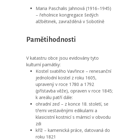
Maria Paschalis Jahnová (1916–1945)
– řeholnice kongregace šedých
alžbětinek, zavražděná v Sobotíně
Pamětihodnosti
V katastru obce jsou evidovány tyto
kulturní památky:
Kostel svatého Vavřince – renesanční
jednolodní kostel z roku 1605,
upravený v roce 1780 a 1792
(přístavba věže), opraven v roce 1845;
k areálu patří dále:
ohradní zeď – z konce 18. století, se
třemi vestavěnými edikulami a
klasicistní kostnicí s márnicí v obvodu
zdi
kříž – kamenická práce, datovaná do
roku 1821