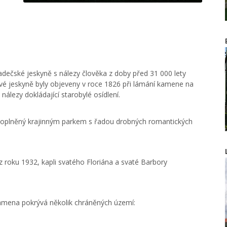
dečské jeskyně s nálezy člověka z doby před 31 000 lety
é jeskyně byly objeveny v roce 1826 při lámání kamene na
nálezy dokládající starobylé osídlení.
oplněný krajinným parkem s řadou drobných romantických
z roku 1932, kapli svatého Floriána a svaté Barbory
 ramena pokrývá několik chráněných území: