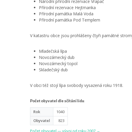
Národní přírodní rezervace Vrapač
Přírodní rezervace Hejtmanka
Přírodní památka Malá Voda
Přírodní památka Pod Templem
V katastru obce jsou prohlášeny čtyři památné strom
Mladečská lípa
Novozámecký dub
Novozámecký topol
Skladečský dub
V obci též stojí lípa svobody vysazená roku 1918.
Počet obyvatel dle sčítání lidu
Rok
1040
Obyvatel
823
Počet obyvatel — vývoj od roku 2007 →