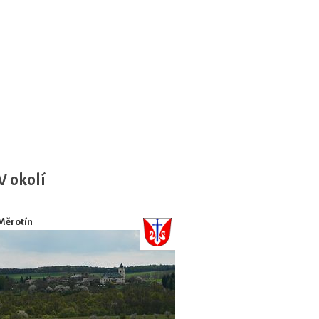
V okolí
Měrotín