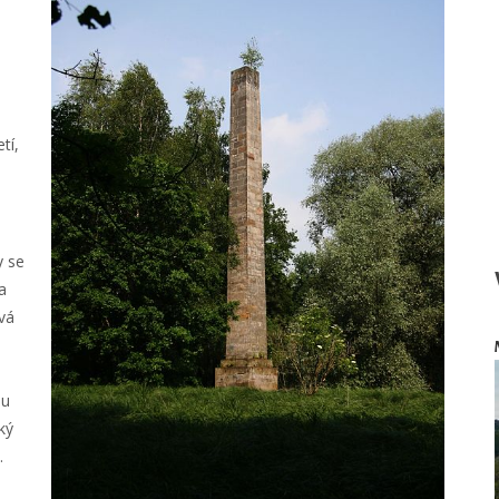
0
tí,
y se
a
vá
nu
ký
.