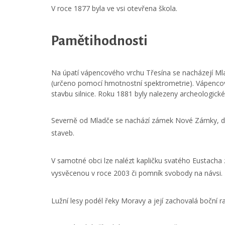
V roce 1877 byla ve vsi otevřena škola.
Pamětihodnosti
Na úpatí vápencového vrchu Třesína se nacházejí Mla
(určeno pomocí hmotnostní spektrometrie). Vápencov
stavbu silnice. Roku 1881 byly nalezeny archeologické 
Severně od Mladče se nachází zámek Nové Zámky, d
staveb.
V samotné obci lze nalézt kapličku svatého Eustacha 
vysvěcenou v roce 2003 či pomník svobody na návsi.
Lužní lesy podél řeky Moravy a její zachovalá boční