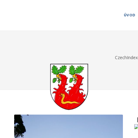
ÚVOD
CzechIndex