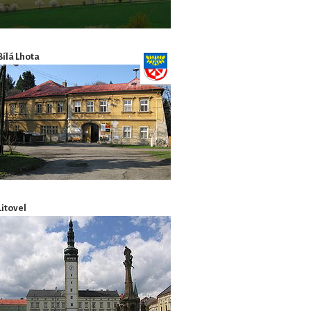
Bílá Lhota
Litovel