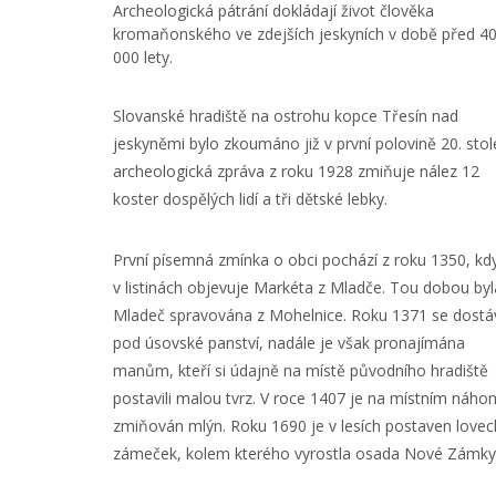
Archeologická pátrání dokládají život člověka
kromaňonského ve zdejších jeskyních v době před 4
000 lety.
Slovanské hradiště na ostrohu kopce Třesín nad
jeskyněmi bylo zkoumáno již v první polovině 20. stole
archeologická zpráva z roku 1928 zmiňuje nález 12
koster dospělých lidí a tři dětské lebky.
První písemná zmínka o obci pochází z roku 1350, kd
v listinách objevuje Markéta z Mladče. Tou dobou byl
Mladeč spravována z Mohelnice. Roku 1371 se dostá
pod úsovské panství, nadále je však pronajímána
manům, kteří si údajně na místě původního hradiště
postavili malou tvrz. V roce 1407 je na místním náho
zmiňován mlýn. Roku 1690 je v lesích postaven lovec
zámeček, kolem kterého vyrostla osada Nové Zámky