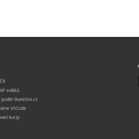
I
 ČR
ář svátků
 podle Slunečno.cz
váme VSCode
vací kurzy