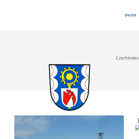
ÚVOD
CzechIndex