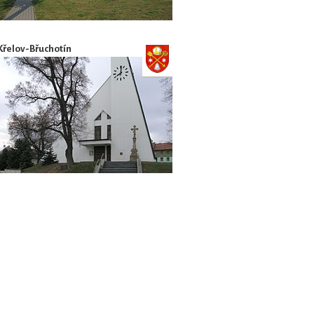
Křelov-Břuchotín