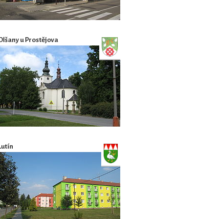
Olšany u Prostějova
Lutín