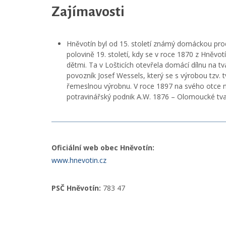
Zajímavosti
Hněvotín byl od 15. století známý domáckou pro
polovině 19. století, kdy se v roce 1870 z Hněv
dětmi. Ta v Lošticích otevřela domácí dílnu na t
povozník Josef Wessels, který se s výrobou tzv. tv
řemeslnou výrobnu. V roce 1897 na svého otce n
potravinářský podnik A.W. 1876 – Olomoucké tva
Oficiální web obec Hněvotín:
www.hnevotin.cz
PSČ Hněvotín:
783 47