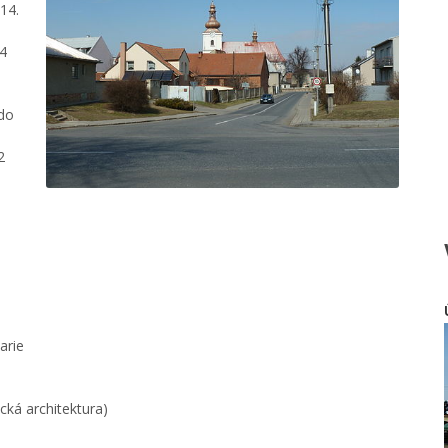
14.
74
 do
2
arie
cká architektura)