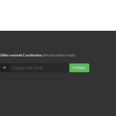
Odběr novinek CzechIndex
přímo do vašeho emailu
Přihlásit