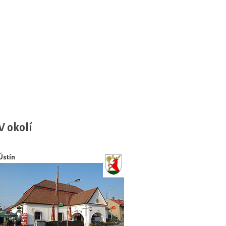
V okolí
Ústín