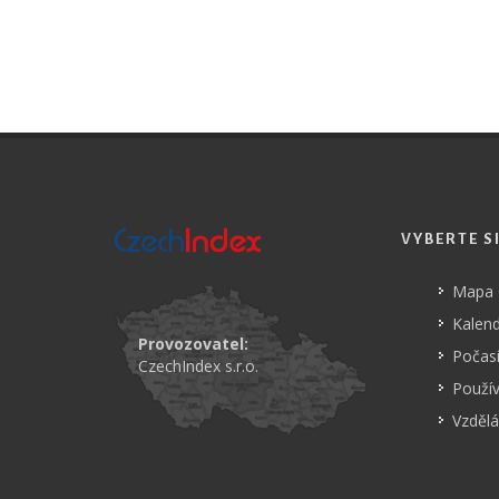
VYBERTE S
Mapa
Kalend
Provozovatel:
Počasí
CzechIndex s.r.o.
Použí
Vzdělá