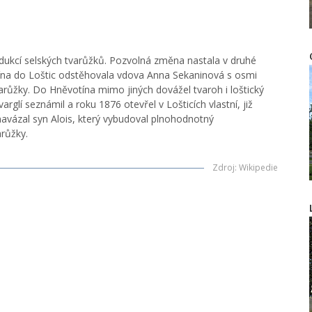
dukcí selských tvarůžků. Pozvolná změna nastala v druhé
otína do Loštic odstěhovala vdova Anna Sekaninová s osmi
varůžky. Do Hněvotína mimo jiných dovážel tvaroh i loštický
arglí seznámil a roku 1876 otevřel v Lošticích vlastní, již
avázal syn Alois, který vybudoval plnohodnotný
růžky.
Zdroj
:
Wikipedie