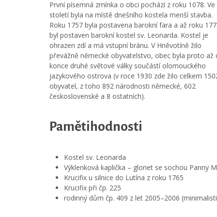
První písemná zmínka o obci pochází z roku 1078. Ve 
století byla na místě dnešního kostela menší stavba.
Roku 1757 byla postavena barokní fara a až roku 17
byl postaven barokní kostel sv. Leonarda. Kostel je
ohrazen zdí a má vstupní bránu. V Hněvotíně žilo
převážně německé obyvatelstvo, obec byla proto až
konce druhé světové války součástí olomouckého
jazykového ostrova (v roce 1930 zde žilo celkem 150
obyvatel, z toho 892 národnosti německé, 602
československé a 8 ostatních).
Pamětihodnosti
Kostel sv. Leonarda
Výklenková kaplička – gloriet se sochou Panny M
Krucifix u silnice do Lutína z roku 1765
Krucifix při čp. 225
rodinný dům čp. 409 z let 2005–2006 (minimalisti