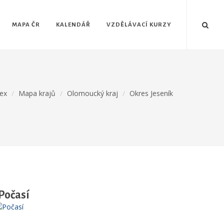
MAPA ČR
KALENDÁŘ
VZDĚLÁVACÍ KURZY
ex
Mapa krajů
Olomoucký kraj
Okres Jeseník
Počasí