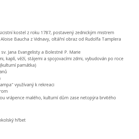
asicistní kostel z roku 1787, postavený zednickým mistrem
Aloise Baucha z Vidnavy, oltářní obraz od Rudolfa Tamplera
sv. Jana Evangelisty a Bolestné P. Marie
 kaplí, věží, stájemi a spojovacími zdmi, vybudován po roce
 (kulturní památka)
vanů
)
ampa" využívaný k rekreaci
trom
tou vrápence malého, kulturní dům zase netopýra brvitého
okolský hřbet