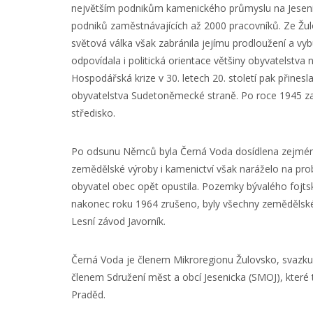
největším podnikům kamenického průmyslu na Jesenicku
podniků zaměstnávajících až 2000 pracovníků. Ze Žul
světová válka však zabránila jejímu prodloužení a vy
odpovídala i politická orientace většiny obyvatelstva
Hospodářská krize v 30. letech 20. století pak přines
obyvatelstva Sudetoněmecké straně. Po roce 1945 zan
středisko.
Po odsunu Němců byla Černá Voda dosídlena zejména
zemědělské výroby i kamenictví však naráželo na pro
obyvatel obec opět opustila. Pozemky bývalého fojtsk
nakonec roku 1964 zrušeno, byly všechny zemědělské
Lesní závod Javorník.
Černá Voda je členem Mikroregionu Žulovsko, svazku 
členem Sdružení měst a obcí Jesenicka (SMOJ), které 
Praděd.