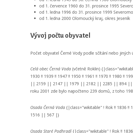
od 1. července 1960 do 31. prosince 1995 Sever
od 1. ledna 1996 do 31. prosince 1999 Severomor
od 1. ledna 2000 Olomoucký kraj, okres Jeseník
Vývoj počtu obyvatel
Počet obyvatel Černé Vody podle sčítání nebo jiných
Celá obec Černá Voda
(včetně Roklin) {|class="wikitable"
1930 !! 1939 !! 1947 !! 1950 !! 1961 !! 1970 !! 1980 !!
|| 2159 || 2147 || 1979 || 2182 || 2285 || 894 || 1
roku 2001 zde bylo napočteno 239 domů, z toho 198 
Osada Černá Voda
{|class="wikitable" ! Rok !! 1836 !!
1516 || 567 |}
Osada Staré Podhradí
{|class="wikitable" ! Rok !! 1836