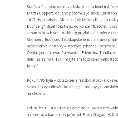
Současně s obnovením vsi bylo zřízeno lenní (rytířské
Martin Göppert, od jeho potomků je získal Christoph
1617 získal Johann Mikusch (též Mükusch). Jeho rod,
Buchberg", držel fojtství až do konce 18. století, post
Urban Mikusch von Buchberg prodal své statky v Čer
Sternberg-Rudelsdorf (biskupské léno na statek přija
nešlechtické vlastníky – inženýra Johanna Tschirsc
Oehla, generálovou Parysovou, Friedolina Thrulla, 
další, až se roku 1911 majitelem fojtského velkostatk
Kobylé..
Roku 1785 byla v obci zřízena římskokatolická lokáli
škola. Do vybudování kostela (r. 1788) byly bohoslužb
na choleru.
Od 70. let 19. století se v Černé Vodě (jako v celé Žul
mramoru, a kamenický průmysl. Firmy Glogau (H. Kulka 