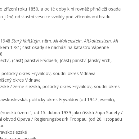
zřízení roku 1850, a od té doby k ní rovněž přináleží osada
 jižně od vlastní vesnice vznikly pod zříceninami hradu
 1948
Starý Kaltštejn
, něm.
Alt-Kaltenstein
,
Altkaltenstein
,
Alt
okem 1781; část osady se nachází na katastru Vápenné
48
ctví, (část) panství Frýdberk, (část) panství Jánský Vrch,
 politický okres Frývaldov, soudní okres Vidnava
míšený okres Vidnava
zské / země slezská, politický okres Frývaldov, soudní okres
vskoslezská, politický okres Frývaldov (od 1947 Jeseník),
německá území", od 15. dubna 1939 jako říšská župa Sudety /
ní obvod Opava / Regierungsbezirk Troppau; (od 20. listopadu
nau
ravskoslezské
raj, okres Jeseník