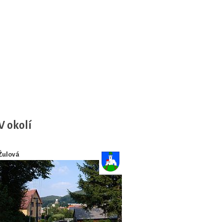
V okolí
Žulová