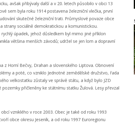
, avšak přibývaly další a v 20. letech působilo v obci 13
ové sem byla roku 1914 postavena železniční vlečka, první
budování skutečné železniční trati. Průmyslové povaze obce
 na strany sociálně demokratickou a komunistickou.
la rychlý úpadek, jehož důsledkem byl mimo jiné příklon
ikla většina menších závodů; udržel se jen lom a dopravní
 z Horní Bečvy, Drahan a slovenského Liptova. Obnovení
blémy a poté, co vzniklo Jednotné zemědělské družstvo, řada
ého velkostatku zůstaly ve správě státu, a když bylo JZD
 pozemky přičleněny ke státnímu statku Žulová. Lesy převzal
obcí vzniklého v roce 2003. Obec je také od roku 1993
tvoří obce okresu Jeseník, a od roku 1997 Euroregionu