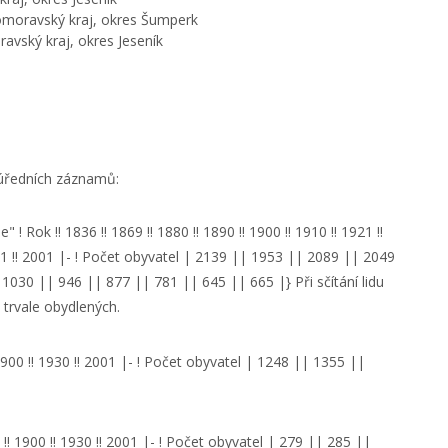
omoravský kraj, okres Šumperk
avský kraj, okres Jeseník
 úředních záznamů:
 ! Rok !! 1836 !! 1869 !! 1880 !! 1890 !! 1900 !! 1910 !! 1921 !!
 1991 !! 2001 |- ! Počet obyvatel | 2139 || 1953 || 2089 || 2049
030 || 946 || 877 || 781 || 645 || 665 |} Při sčítání lidu
trvale obydlených.
 1900 !! 1930 !! 2001 |- ! Počet obyvatel | 1248 || 1355 ||
 !! 1900 !! 1930 !! 2001 |- ! Počet obyvatel | 279 || 285 ||