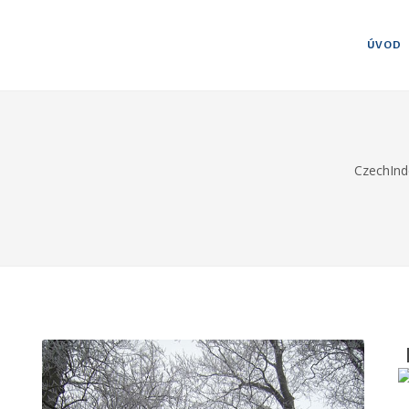
ÚVOD
CzechInd