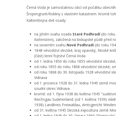
Černá Voda je samostatnou obcí od počátku obecního 
Šropengrunt/Rokliny s vlastním katastrem. Kromě toho
Kaltenštejna dvě osady:
na jižním svahu osada
Staré Podhradí
(do roku
Kaltenstein
), založená na biskupské půdě před r
na severním svahu
Nové Podhradí
(do roku 19
1848 vévodství slezské, kraj opavský, Nisské kníže
(část) lenní fojtství Černá Voda
od 1. ledna 1850 do roku 1855 vévodství slezské,
od roku 1855 do roku 1868 vévodství slezské, s
od roku 1868 do 30. listopadu 1928 vévodství sle
Vidnava
od 1. prosince 1928 do 31. ledna 1949 země mora
soudní okres Vidnava
kromě: od 1. října 1938 do května 1945 "sudeto
Reichsgau Sudetenland; (od 1. května 1939) vlád
1938) Landkreis Freiwaldau, Amtsgericht Weide
od 31. května 1945 Slezská expozitura země Mo
od 1. ledna 1949 do 30. června 1960 Olomoucký k