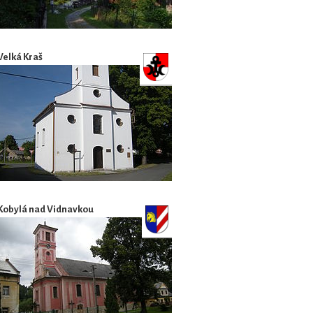
Velká Kraš
Kobylá nad Vidnavkou