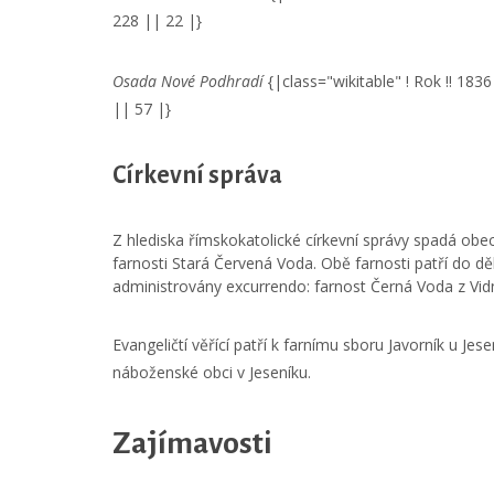
228 || 22 |}
Osada Nové Podhradí
{|class="wikitable" ! Rok !! 1836
|| 57 |}
Církevní správa
Z hlediska římskokatolické církevní správy spadá ob
farnosti Stará Červená Voda. Obě farnosti patří do 
administrovány excurrendo: farnost Černá Voda z Vid
Evangeličtí věřící patří k farnímu sboru Javorník u Jes
náboženské obci v Jeseníku.
Zajímavosti