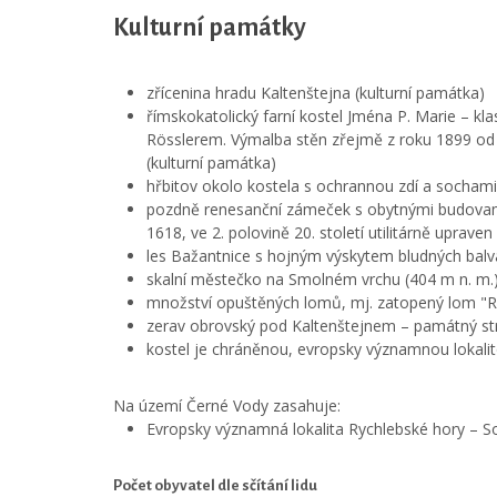
Kulturní památky
zřícenina hradu Kaltenštejna (kulturní památka)
římskokatolický farní kostel Jména P. Marie – kl
Rösslerem. Výmalba stěn zřejmě z roku 1899 od 
(kulturní památka)
hřbitov okolo kostela s ochrannou zdí a sochami 
pozdně renesanční zámeček s obytnými budovami,
1618, ve 2. polovině 20. století utilitárně upraven
les Bažantnice s hojným výskytem bludných bal
skalní městečko na Smolném vrchu (404 m n. m.
množství opuštěných lomů, mj. zatopený lom "R
zerav obrovský pod Kaltenštejnem – památný s
kostel je chráněnou, evropsky významnou lokali
Na území Černé Vody zasahuje:
Evropsky významná lokalita Rychlebské hory – S
Počet obyvatel dle sčítání lidu