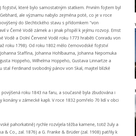
) fojtství, které bylo samostatným statkem. Prvním fojtem byl
 Gebhard, ale významu nabylo zejména poté, co je v roce
 povýšený do šlechtického stavu s přídomkem "von
avil v Černé Vodě zámek a i jinak přispěl k jejímu rozvoji. Ernst
né Vodě a Dolní Červené Vodě roku 1773 hraběti Conradu von
l až roku 1798). Od roku 1802 mělo černovodské fojtství
he, Johanna Staffina, Johanna Hohlbauma, Johanna Nepomuka
Augusta Hoppeho, Wilhelma Hoppeho, Gustava Linnartze a
u stal Ferdinand svobodný pánov von Skal, majitel blízké
e, povýšená roku 1843 na faru, a současně byla zbudována i
y konány v zámecké kapli. V roce 1832 pomřelo 70 lidí v obci
ovské pahorkatině) rychle rozvíjela těžba kamene, totiž žuly a
& Co., zal. 1876) a G. Franke & Brüder (zal. 1908) patřily k