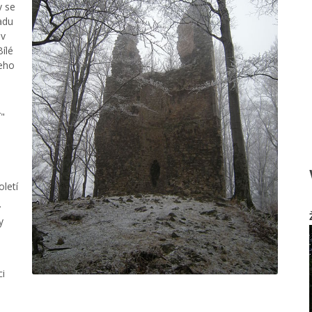
y se
adu
ev
ílé
jeho
í"
letí
.
y
ci