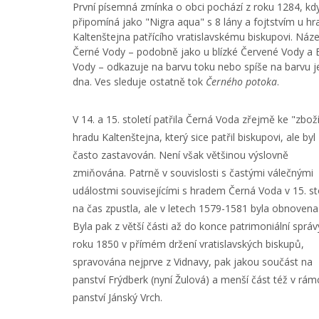
První písemná zmínka o obci pochází z roku 1284, kd
připomíná jako "Nigra aqua" s 8 lány a fojtstvím u hr
Kaltenštejna patřícího vratislavskému biskupovi. Náz
Černé Vody – podobně jako u blízké Červené Vody a B
Vody – odkazuje na barvu toku nebo spíše na barvu 
dna. Ves sleduje ostatně tok
Černého potoka
.
V 14. a 15. století patřila Černá Voda zřejmě ke "zbož
hradu Kaltenštejna, který sice patřil biskupovi, ale byl
často zastavován. Není však většinou výslovně
zmiňována. Patrně v souvislosti s častými válečnými
událostmi souvisejícími s hradem Černá Voda v 15. sto
na čas zpustla, ale v letech 1579-1581 byla obnovena
Byla pak z větší části až do konce patrimoniální správ
roku 1850 v přímém držení vratislavských biskupů,
spravována nejprve z Vidnavy, pak jakou součást na
panství Frýdberk (nyní Žulová) a menší část též v rám
panství Jánský Vrch.