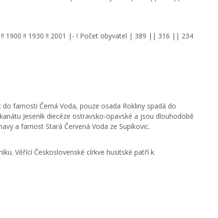
 !! 1900 !! 1930 !! 2001 |- ! Počet obyvatel | 389 || 316 || 234
ec do farnosti Černá Voda, pouze osada Rokliny spadá do
děkanátu Jeseník diecéze ostravsko-opavské a jsou dlouhodobě
navy a farnost Stará Červená Voda ze Supíkovic.
eníku. Věřící Československé církve husitské patří k